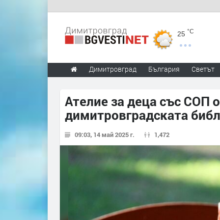
°C
25
Димитровград
България
Светът
Ателие за деца със СОП 
димитровградската биб
09:03, 14 май 2025 г.
1,472