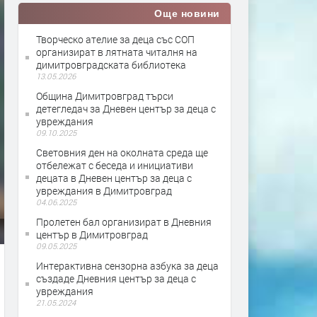
Още новини
Творческо ателие за деца със СОП
организират в лятната читалня на
димитровградската библиотека
13.05.2026
Община Димитровград търси
детегледач за Дневен център за деца с
увреждания
09.10.2025
Световния ден на околната среда ще
отбележат с беседа и инициативи
децата в Дневен център за деца с
увреждания в Димитровград
04.06.2025
Пролетен бал организират в Дневния
център в Димитровград
09.05.2025
Интерактивна сензорна азбука за деца
създаде Дневния център за деца с
увреждания
21.05.2024