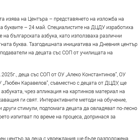
.
а изява на Центъра – представянето на изложба на
на буквите – 24 май. Специалистите на ДЦДУ изработиха
е на българската азбука, като използваха различни
етната буква. Тазгодишната инициатива на Дневния център
еподаватели на децата със СОП от училищата на
5.2025г., деца със СОП от ОУ „Алеко Константинов”, ОУ
СУ „Любен Каравелов”, съвместно с децата от ДЦДУ, ще
 азбуката, чрез апликация на картинков материал на
аващия ги свят. Интерактивните методи на обучение,
и други стимули, подпомага децата да овладяват по-лесно
ето изпитват по време на процеса, допринася за
ен център за деца с увреждания ще бъде разположена