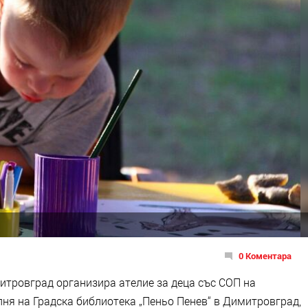
0 Коментара
итровград организира ателие за деца със СОП на
алня на Градска библиотека „Пеньо Пенев“ в Димитровград,