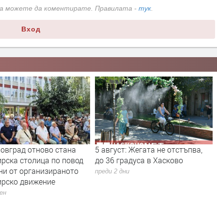
да можете да коментирате. Правилата -
тук
.
Вход
овград отново стана
5 август: Жегата не отстъпва,
рска столица по повод
до 36 градуса в Хасково
ни от организираното
преди 2 дни
ирско движение
ден