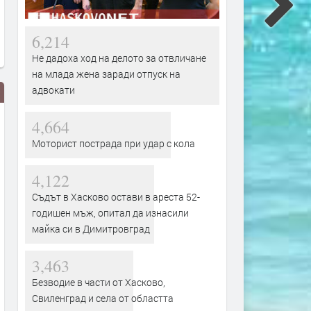
6,214
Не дадоха ход на делото за отвличане
на млада жена заради отпуск на
адвокати
4,664
Моторист пострада при удар с кола
4,122
Съдът в Хасково остави в ареста 52-
годишен мъж, опитал да изнасили
Б.Т.Р., Тони Димитрова, Deep
Районен съд – Димитров
майка си в Димитровград
Zone Project, Вики Алмазиду,
получи финансиране за
Нелина и впечатляващо
цялостно енергийно
пиротехническо шоу за
обновяване на съдебнат
3,463
празника на Димитровград
сграда
Безводие в части от Хасково,
преди 2 дни
преди 2 дни
Свиленград и села от областта