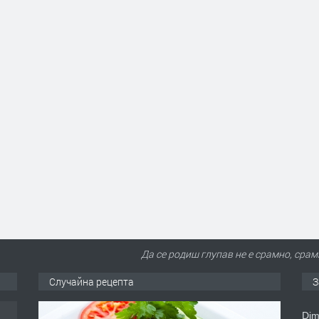
Да се родиш глупав не е срамно, срам
Случайна рецепта
З
Dim