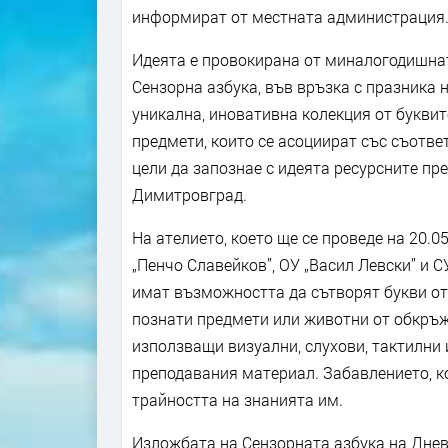
информират от местната администрация
Идеята е провокирана от миналогодишнат
Сензорна азбука, във връзка с празника 
уникална, иновативна колекция от буквит
предмети, които се асоциират със съотв
цели да запознае с идеята ресурсните пр
Димитровград.
На ателието, което ще се проведе на 20.0
„Пенчо Славейков”, ОУ „Васил Левски” и 
имат възможността да сътворят букви от
познати предмети или животни от обкръж
използващи визуални, слухови, тактилни 
преподавания материал. Забавлението, ко
трайността на знанията им.
Изложбата на Сензорната азбука на Днев