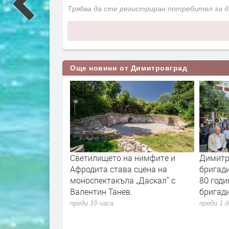
Трябва да сте регистриран потребител за 
Още новини от Димитровград
ще бъде
Светилището на нимфите и
Димитр
ционалната
Афродита става сцена на
бригади
еща по повод 80
моноспектакъла „Даскал“ с
80 годи
низираното
Валентин Танев.
бригад
вижение в
преди 19 часа
преди 1 