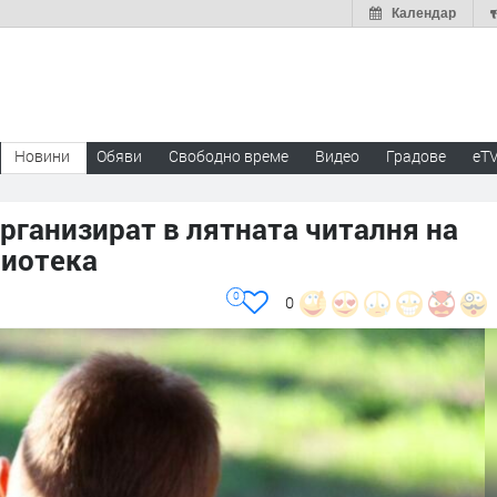
Календар
Новини
Обяви
Свободно време
Видео
Градове
eT
организират в лятната читалня на
лиотека
0
0