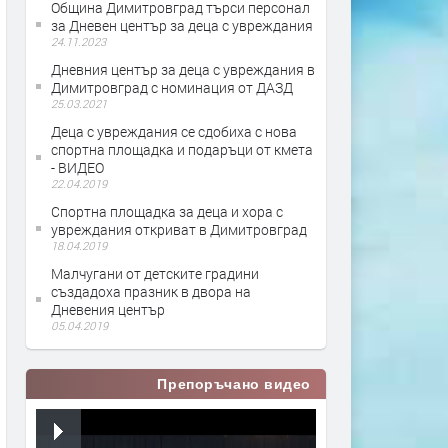
Община Димитровград търси персонал
за Дневен център за деца с увреждания
24.11.2023
Дневния център за деца с увреждания в
Димитровград с номинация от ДАЗД
25.03.2021
Деца с увреждания се сдобиха с нова
спортна площадка и подаръци от кмета
- ВИДЕО
22.04.2019
Спортна площадка за деца и хора с
увреждания откриват в Димитровград
18.04.2019
Малчугани от детските градини
създадоха празник в двора на
Дневения център
05.04.2019
Препоръчано видео