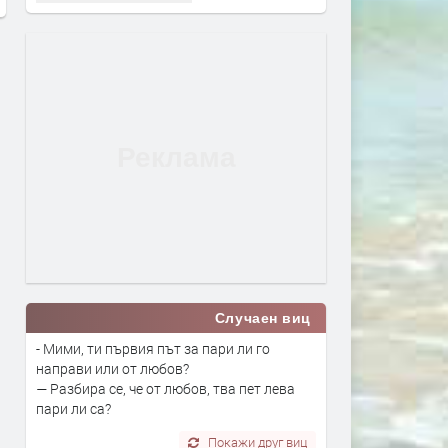
Случаен виц
- Мими, ти първия път за пари ли го
направи или от любов?
— Разбира се, че от любов, тва пет лева
пари ли са?
Покажи друг виц