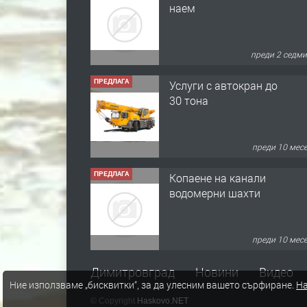
наем
преди 2 седм
ПРЕДЛАГА
Услуги с автокран до
30 тона
преди 10 мес
ПРЕДЛАГА
Копаене на канали
водомерни шахти
преди 10 мес
ПРЕДЛАГА
Копаене на канали
Димитровград
Новини
Видео
Ние използваме „бисквитки“, за да улесним вашето сърфиране.
На
шахти септични ями
© Copyright
Haskovo.NET