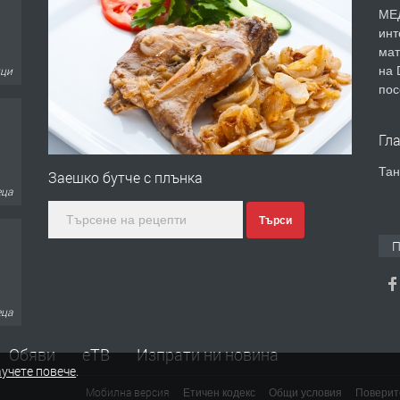
МЕД
инт
мат
на 
ици
пос
Гл
Тан
Заешко бутче с плънка
еца
Търси
П
еца
Обяви
еТВ
Изпрати ни новина
учете повече
.
Мобилна версия
Етичен кодекс
Общи условия
Поверит