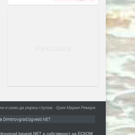
но е само да умреш глупав. - Ерих Мария Ремарк
а Dimitrovgrad.bgvesti.NET
itrovgrad.bgvesti.NET е собственост на ЕСКОМ