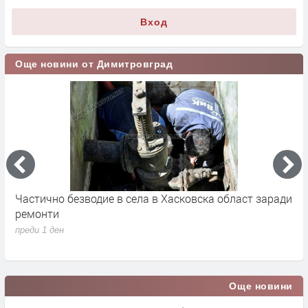
Вход
Още новини от Димитровград
Частично безводие в села в Хасковска област заради
Ж
ремонти
з
преди 1 ден
п
Още новини