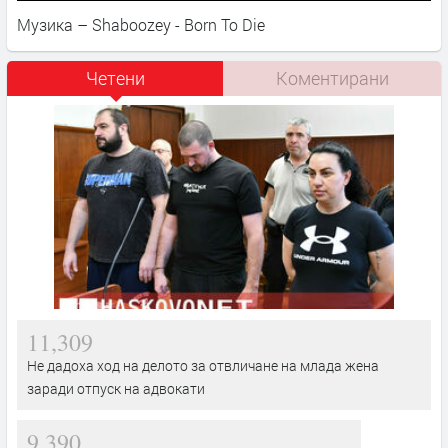
Музика – Shaboozey - Born To Die
Четени
Коментирани
11,309
Не дадоха ход на делото за отвличане на млада жена
заради отпуск на адвокати
9,390