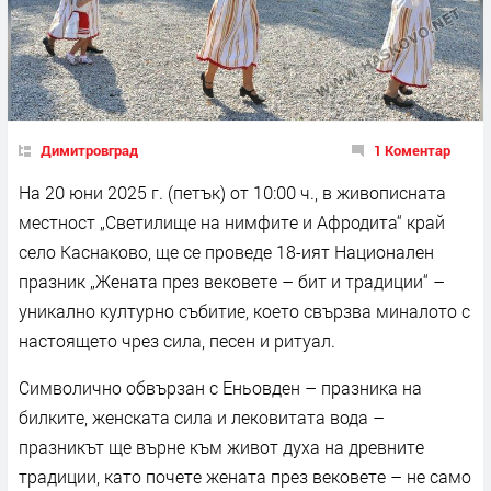
Димитровград
1 Коментар
На 20 юни 2025 г. (петък) от 10:00 ч., в живописната
местност „Светилище на нимфите и Афродита“ край
село Каснаково, ще се проведе 18-ият Национален
празник „Жената през вековете – бит и традиции“ –
уникално културно събитие, което свързва миналото с
настоящето чрез сила, песен и ритуал.
Символично обвързан с Еньовден – празника на
билките, женската сила и лековитата вода –
празникът ще върне към живот духа на древните
традиции, като почете жената през вековете – не само