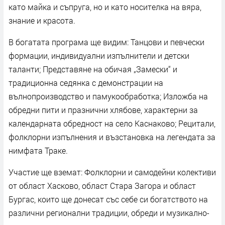
като майка и съпруга, но и като носителка на вяра,
знание и красота.
В богатата програма ще видим: Танцови и певчески
формации, индивидуални изпълнители и детски
таланти; Представяне на обичая „Замески“ и
традиционна седянка с демонстрации на
вълнопроизводство и памукообработка; Изложба на
обредни пити и празнични хлябове, характерни за
календарната обредност на село Каснаково; Рецитали,
фолклорни изпълнения и възстановка на легендата за
нимфата Траке.
Участие ще вземат: Фолклорни и самодейни колективи
от област Хасково, област Стара Загора и област
Бургас, които ще донесат със себе си богатството на
различни регионални традиции, обреди и музикално-