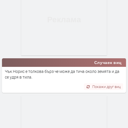
Случаен виц
Чък Норис е толкова бърз че може да тича около земята и да
се удря в тила.
Покажи друг виц