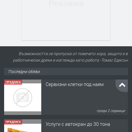
Възможността се пропуска от повечето хора, защото е в
работнически дрехи и изглежда като работа -Томас Едисън
Последни обяви
ПРЕДЛАГА
Сервизни клетки под наем
преди 2 седмици
ПРЕДЛАГА
Услуги с автокран до 30 тона