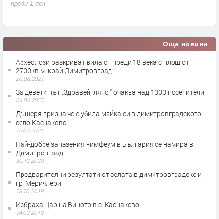
д
преди 1 ден
п
Още новини
Археолози разкриват вила от преди 18 века с площ от
2700кв.м. край Димитровград
20.08.2021
За девети път „Здравей, лято!“ очаква над 1000 посетители
04.06.2021
Дъщеря призна че е убила майка си в димитровградското
село Каснаково
19.04.2021
Най-добре запазения нимфеум в България се намира в
Димитровград
30.12.2020
Предварителни резултати от селата в димитровградско и
гр. Меричлери
28.10.2019
Избраха Цар на Виното в с. Каснаково
14.02.2019