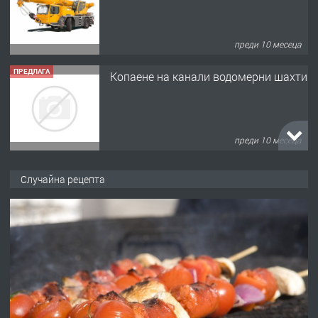
преди 10 месеца
ПРЕДЛАГА
Копаене на канали водомерни шахти
преди 10 месеца
ПРЕДЛАГА
Копаене на канали шахти септични
Случайна рецепта
ями
преди 11 месеца
ПРЕДЛАГА
Отпушване на канали тоалетни
вертикални щрангове