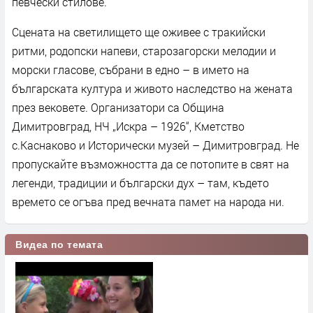
певчески стилове.
Сцената на светилището ще оживее с тракийски
ритми, родопски напеви, старозагорски мелодии и
морски гласове, събрани в едно – в името на
българската култура и живото наследство на жената
през вековете. Организатори са Община
Димитровград, НЧ „Искра – 1926“, Кметство
с.Каснаково и Исторически музей – Димитровград. Не
пропускайте възможността да се потопите в свят на
легенди, традиции и български дух – там, където
времето се огъва пред вечната памет на народа ни.
Видеа по темата