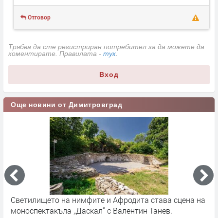
Отговор
Трябва да сте регистриран потребител за да можете да
коментирате. Правилата -
тук
.
Вход
Още новини от Димитровград
Светилището на нимфите и Афродита става сцена на
Д
моноспектакъла „Даскал“ с Валентин Танев.
п