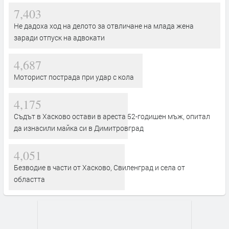
7,403
Не дадоха ход на делото за отвличане на млада жена
заради отпуск на адвокати
4,687
Моторист пострада при удар с кола
4,175
Съдът в Хасково остави в ареста 52-годишен мъж, опитал
да изнасили майка си в Димитровград
4,051
Безводие в части от Хасково, Свиленград и села от
областта