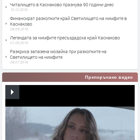
Читалището в Каснаково празнува 90 години днес
15.12.2016
Финансират разкопките край Светилището на нимфите в
Каснаково
08.09.2016
Легендата за нимфите пресъздадоха край Каснаково
01.09.2016
Разкриха запазена мозайка при разкопките на
Светилището на нимфите
08.07.2016
Препоръчано видео