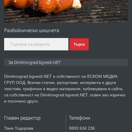
преди 11 месеца
ПРЕДЛАГА
Онлайн магазин за всички!
Разбойнически шишчета
Търси
преди 11 месеца
ПРЕДЛАГА
Курс Помощник-възпитател
За Dimitrovgrad.bgvesti.NET
Dimitrovgrad.bgvesti.NET е собственост на ЕСКОМ МЕДИА
ГРУП ООД. Всички статии, репортажи, интервюта и други
преди 2 месеца
текстови, графични и видео материали, публикувани в сайта,
са собственост на Dimitrovgrad.bgvesti.NET, освен ако изрично
ПРЕДЛАГА
Къща в Странско
е посочено друго.
Главен редактор
Телефони
преди 4 месеца
Таня Тодорова
0893 634 236