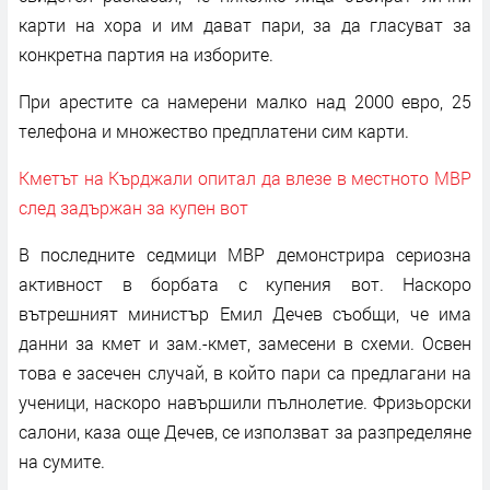
карти на хора и им дават пари, за да гласуват за
конкретна партия на изборите.
При арестите са намерени малко над 2000 евро, 25
телефона и множество предплатени сим карти.
Кметът на Кърджали опитал да влезе в местното МВР
след задържан за купен вот
В последните седмици МВР демонстрира сериозна
активност в борбата с купения вот. Наскоро
вътрешният министър Емил Дечев съобщи, че има
данни за кмет и зам.-кмет, замесени в схеми. Освен
това е засечен случай, в който пари са предлагани на
ученици, наскоро навършили пълнолетие. Фризьорски
салони, каза още Дечев, се използват за разпределяне
на сумите.