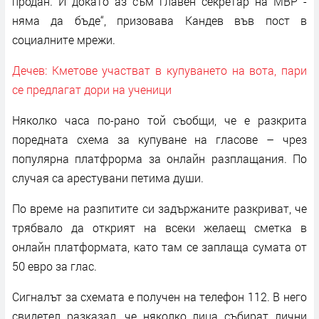
продан. И докато аз съм главен секретар на МВР -
няма да бъде“, призовава Кандев във пост в
социалните мрежи.
Дечев: Кметове участват в купуването на вота, пари
се предлагат дори на ученици
Няколко часа по-рано той съобщи, че е разкрита
поредната схема за купуване на гласове – чрез
популярна платфрорма за онлайн разплащания. По
случая са арестувани петима души.
По време на разпитите си задържаните разкриват, че
трябвало да открият на всеки желаещ сметка в
онлайн платформата, като там се заплаща сумата от
50 евро за глас.
Сигналът за схемата е получен на телефон 112. В него
свидетел разказал, че няколко лица събират лични