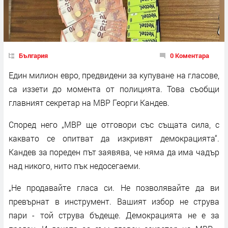
България
0 Коментара
Един милион евро, предвидени за купуване на гласове,
са иззети до момента от полицията. Това съобщи
главният секретар на МВР Георги Кандев.
Според него „МВР ще отговори със същата сила, с
каквато се опитват да изкривят демокрацията“.
Кандев за пореден път заявява, че няма да има чадър
над никого, нито пък недосегаеми.
„Не продавайте гласа си. Не позволявайте да ви
превърнат в инструмент. Вашият избор не струва
пари - той струва бъдеще. Демокрацията не е за