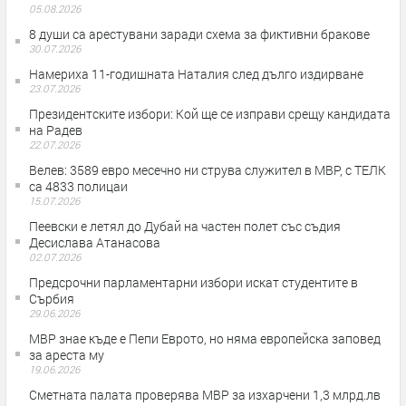
05.08.2026
8 души са арестувани заради схема за фиктивни бракове
30.07.2026
Намериха 11-годишната Наталия след дълго издирване
23.07.2026
Президентските избори: Кой ще се изправи срещу кандидата
на Радев
22.07.2026
Велев: 3589 евро месечно ни струва служител в МВР, с ТЕЛК
са 4833 полицаи
15.07.2026
Пеевски е летял до Дубай на частен полет със съдия
Десислава Атанасова
02.07.2026
Предсрочни парламентарни избори искат студентите в
Сърбия
29.06.2026
МВР знае къде е Пепи Еврото, но няма европейска заповед
за ареста му
19.06.2026
Сметната палата проверява МВР за изхарчени 1,3 млрд.лв