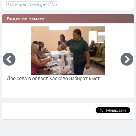
Източник:
mediapool.bg
Видеа по темата
Две села в област Хасково избират кмет
П
Х