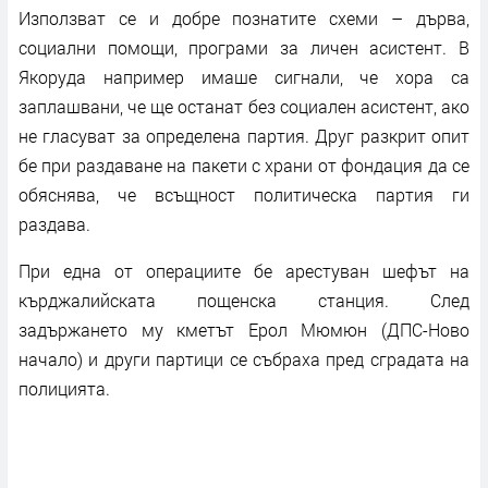
Използват се и добре познатите схеми – дърва,
социални помощи, програми за личен асистент. В
Якоруда например имаше сигнали, че хора са
заплашвани, че ще останат без социален асистент, ако
не гласуват за определена партия. Друг разкрит опит
бе при раздаване на пакети с храни от фондация да се
обяснява, че всъщност политическа партия ги
раздава.
При една от операциите бе арестуван шефът на
кърджалийската пощенска станция. След
задържането му кметът Ерол Мюмюн (ДПС-Ново
начало) и други партици се събраха пред сградата на
полицията.