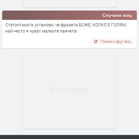
Случаен виц
Статистиката установи, че фразата БОЖЕ, КОЛКО Е ГОЛЯМ,
най-често я чуват малките паячета!
Покажи друг виц