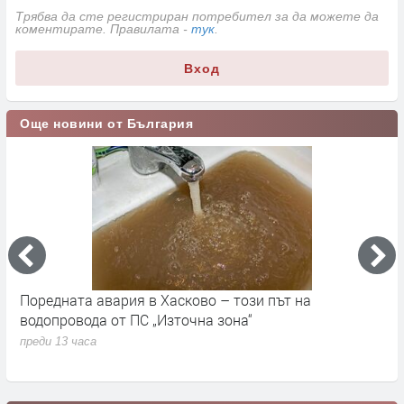
Трябва да сте регистриран потребител за да можете да
коментирате. Правилата -
тук
.
Вход
Още новини от България
Поредната авария в Хасково – този път на
Д
е.
водопровода от ПС „Източна зона“
п
преди 13 часа