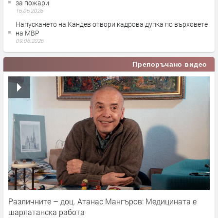
за пожари
16.06.2026
Напускането на Кандев отвори кадрова дупка по върховете
на МВР
09.06.2026
Препоръчано видео
Различните – доц. Атанас Мангъров: Медицината е
шарлатанска работа