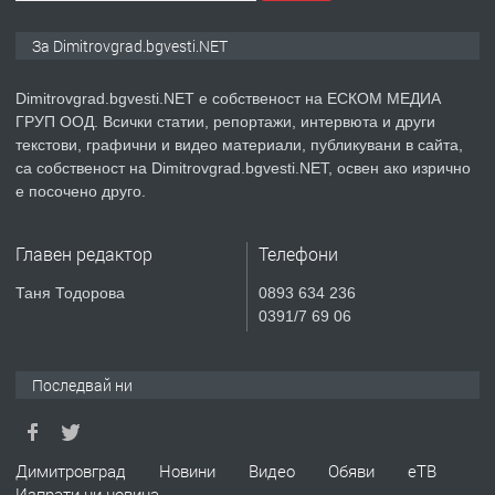
ПРЕДЛАГА
Курс Помощник-възпитател
За Dimitrovgrad.bgvesti.NET
Dimitrovgrad.bgvesti.NET е собственост на ЕСКОМ МЕДИА
ГРУП ООД. Всички статии, репортажи, интервюта и други
преди 2 месеца
текстови, графични и видео материали, публикувани в сайта,
са собственост на Dimitrovgrad.bgvesti.NET, освен ако изрично
ПРЕДЛАГА
Къща в Странско
е посочено друго.
Главен редактор
Телефони
преди 4 месеца
Таня Тодорова
0893 634 236
0391/7 69 06
ПРЕДЛАГА
Професионални курсове
Последвай ни
преди 4 месеца
Димитровград
Новини
Видео
Обяви
еТВ
ПРЕДЛАГА
Ремонтирана къща в с. Ябълково,
Изпрати ни новина