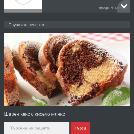
преди 10 месеца
ПРЕДЛАГА
Копаене на канали шахти септични
Случайна рецепта
ями
преди 11 месеца
ПРЕДЛАГА
Отпушване на канали тоалетни
вертикални щрангове
преди 11 месеца
ПРЕДЛАГА
Онлайн магазин за всички!
Шарен кекс с кисело мляко
Търси
преди 11 месеца