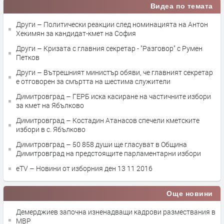
Видеа по темата
Други – Политически реакции след номинацията на Антон
Хекимян за кандидат-кмет на София
Други – Кризата с главния секретар - "Разговор" с Румен
Петков
Други – Вътрешният министър обяви, че главният секретар
е отговорен за смъртта на шестима служители
Димитровград – ГЕРБ иска касиране на частичните избори
за кмет на Ябълково
Димитровград – Костадин Атанасов спечели кметските
избори в с. Ябълково
Димитровград – 50 858 души ще гласуват в Община
Димитровград на предстоящите парламентарни избори
eTV – Новини от изборния ден 13 11 2016
Още новини
Демерджиев започна изненадващи кадрови размествания в
МВР