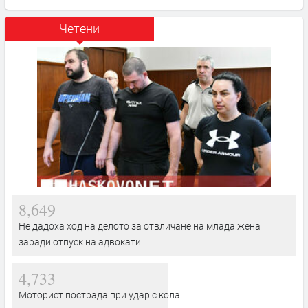
Четени
8,649
Не дадоха ход на делото за отвличане на млада жена
заради отпуск на адвокати
4,733
Моторист пострада при удар с кола