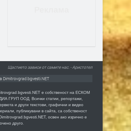
Щастието зависи от самите нас. - Аристотел
а Dimitrovgrad.bgvesti.NET
itrovgrad.bgvesti.NET е собственост на ЕСКОМ
ИА ГРУП ООД. Всички статии, репортажи,
ервюта и други текстови, графични и видео
ериали, публикувани в сайта, са собственост
Dimitrovgrad.bgvesti.NET, освен ако изрично е
очено друго.