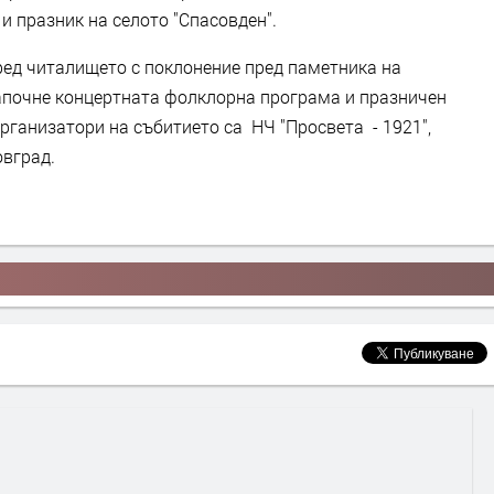
и празник на селото "Спасовден".
ред читалището с поклонение пред паметника на
започне концертната фолклорна програма и празничен
 Организатори на събитието са
НЧ "Просвета - 1921",
овград.