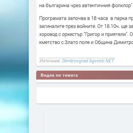
на българина чрез автентичния фолклор" 
Програмата започва в 18 часа
в парка п
загиналите през войните. От 18.10ч. ще 
хоровод с оркестър "Григор и приятели".
кметство с.Злато поле и Община Димитр
Източник:
Dimitrovgrad.bgvesti.NET
Видеа по темата