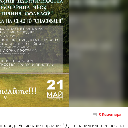
0 Коментара
е проведе Регионален празник " Да запазим идентичността