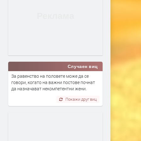
Случаен виц
За равенство на половете може да се
говори, когато на важни постове почнат
да назначават некомпетентни жени.
Покажи друг виц