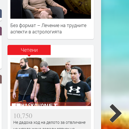
Без формат – Лечение на трудните
аспекти в астрологията
Четени
10,750
Не дадоха ход на делото за отвличане
на млада жена заради отпуск на