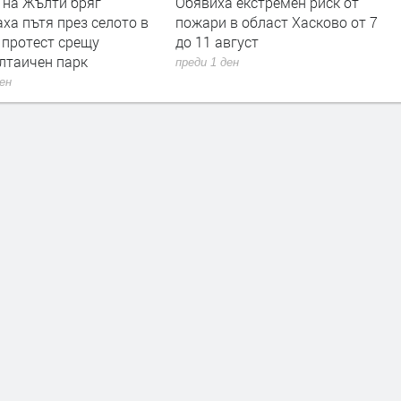
 на Жълти бряг
Обявиха екстремен риск от
ха пътя през селото в
пожари в област Хасково от 7
 протест срещу
до 11 август
лтаичен парк
преди 1 ден
ден