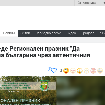
Календар
Новини
Обяви
Свободно време
Видео
Градове
eT
еде Регионален празник "Да
на българина чрез автентичния
0
2