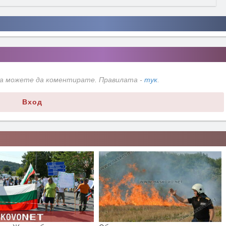
да можете да коментирате. Правилата -
тук
.
Вход