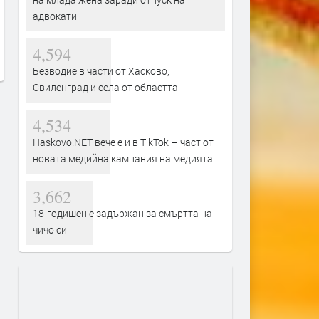
Светилището на нимфите и
Димитровград отново ст
адвокати
Афродита става сцена на
бригадирска столица по 
моноспектакъла „Даскал“ с
80 години от организира
Валентин Танев.
бригадирско движение
4,594
преди 3 дни
преди 3 дни
Безводие в части от Хасково,
Свиленград и села от областта
4,534
Haskovo.NET вече е и в TikTok – част от
новата медийна кампания на медията
3,662
18-годишен е задържан за смъртта на
чичо си