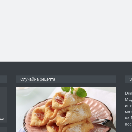
Случайна рецепта
З
Dim
МЕД
инт
мат
на 
ици
пос