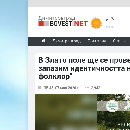
°C
35
Димитровград
България
Светът
В Злато поле ще се пров
запазим идентичността 
фолклор"
15:45, 07 май 2026 г.
3,943