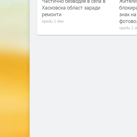
а не отстъпва,
Частично безводие в села в
Жители
в Хасково
Хасковска област заради
блокира
ремонти
знак на
фотово
преди 1 ден
преди 1 