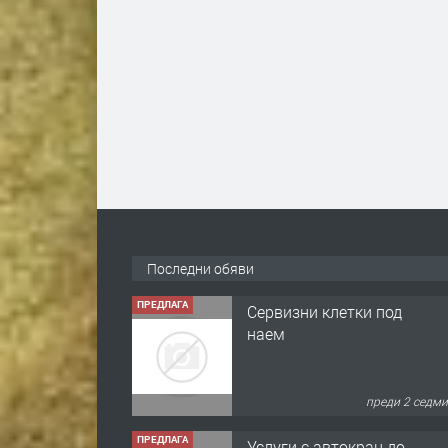
Последни обяви
ПРЕДЛАГА
Сервизни клетки под
наем
преди 2 седм
ПРЕДЛАГА
Услуги с автокран до