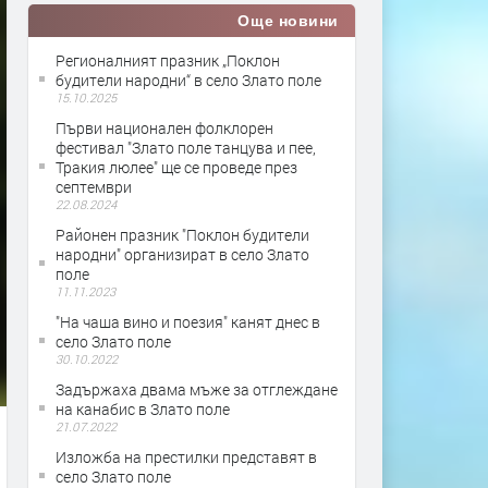
Още новини
Регионалният празник „Поклон
будители народни“ в село Злато поле
15.10.2025
Първи национален фолклорен
фестивал "Злато поле танцува и пее,
Тракия люлее" ще се проведе през
септември
22.08.2024
Районен празник "Поклон будители
народни" организират в село Злато
поле
11.11.2023
"На чаша вино и поезия" канят днес в
село Злато поле
30.10.2022
Задържаха двама мъже за отглеждане
на канабис в Злато поле
21.07.2022
Изложба на престилки представят в
село Злато поле