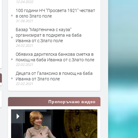
12.04.2022
100 години НЧ "Просвета 1921" честват
в село Злато поле
31.08.2021
Базар "Мартеничка с кауза"
организират в подкрепа на баба
Иванка от с.Злато поле
24.02.2021
Обявиха дарителска банкова сметка в
помощ на баба Иванка от с.Злато поле
22.02.2021
Децата от Галаксико в помощ на баба
Иванка от Злато поле
22.02.2021
Препоръчано видео