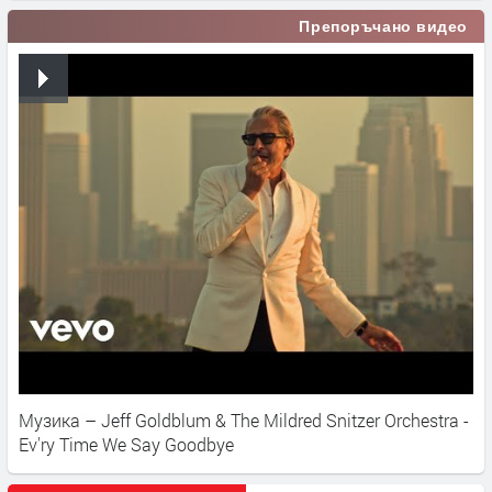
Препоръчано видео
Музика – Jeff Goldblum & The Mildred Snitzer Orchestra -
Ev'ry Time We Say Goodbye