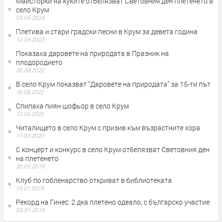
Майсторки на куките отбелязват Световния ден плетенето в
село Крум
05.06.2024
Плетива и стари градски песни в Крум за девета година
10.06.2023
Показаха даровете на природата в Празник на
плодородието
20.08.2022
В село Крум показват "Даровете на природата" за 15-ти път
16.08.2022
Спипаха пиян шофьор в село Крум
12.06.2020
Читалището в село Крум с призив към възрастните хора
17.03.2020
С концерт и конкурс в село Крум отбелязват Световния ден
на плетенето
20.05.2019
Клуб по гобленарство откриват в библиотеката
15.01.2019
Рекорд на Гинес: 2 дка плетено одеало, с българско участие
03.01.2019