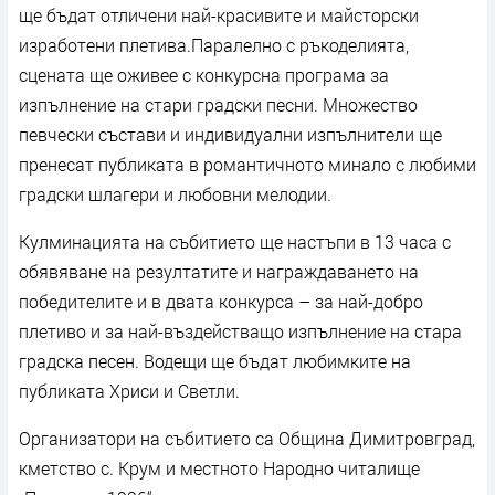
ще бъдат отличени най-красивите и майсторски
изработени плетива.Паралелно с ръкоделията,
сцената ще оживее с конкурсна програма за
изпълнение на стари градски песни. Множество
певчески състави и индивидуални изпълнители ще
пренесат публиката в романтичното минало с любими
градски шлагери и любовни мелодии.
Кулминацията на събитието ще настъпи в 13 часа с
обявяване на резултатите и награждаването на
победителите и в двата конкурса – за най-добро
плетиво и за най-въздействащо изпълнение на стара
градска песен. Водещи ще бъдат любимките на
публиката Хриси и Светли.
Организатори на събитието са Община Димитровград,
кметство с. Крум и местното Народно читалище