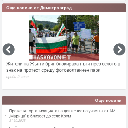
Още новини от Димитровград
ди
Жители на Жълти бряг блокираха пътя през селото в
О
знак на протест срещу фотоволтаичен парк
о
преди 9 часа
п
Още новини
Променят организацията на движение по участък от АМ
„Марица“ в близост до село Крум
31.10.2025