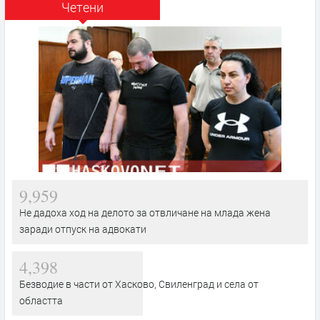
Четени
9,959
Не дадоха ход на делото за отвличане на млада жена
заради отпуск на адвокати
4,398
Безводие в части от Хасково, Свиленград и села от
областта