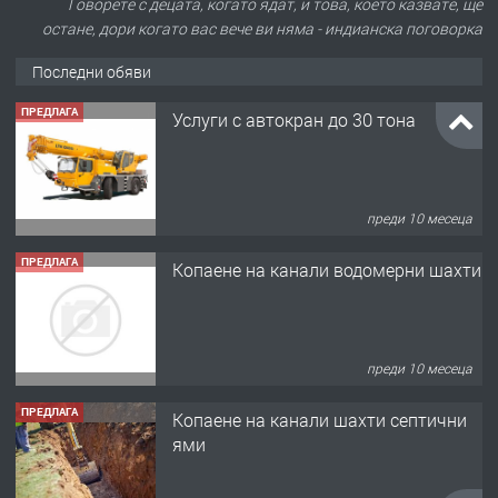
Говорете с децата, когато ядат, и това, което казвате, ще
остане, дори когато вас вече ви няма - индианска поговорка
Последни обяви
ПРЕДЛАГА
Услуги с автокран до 30 тона
преди 10 месеца
ПРЕДЛАГА
Копаене на канали водомерни шахти
преди 10 месеца
ПРЕДЛАГА
Копаене на канали шахти септични
ями