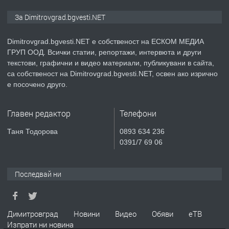
ПРЕДЛАГА
Къща в Странско
За Dimitrovgrad.bgvesti.NET
Dimitrovgrad.bgvesti.NET е собственост на ЕСКОМ МЕДИА
ГРУП ООД. Всички статии, репортажи, интервюта и други
преди 4 месеца
текстови, графични и видео материали, публикувани в сайта,
са собственост на Dimitrovgrad.bgvesti.NET, освен ако изрично
ПРЕДЛАГА
Професионални курсове
е посочено друго.
Главен редактор
Телефони
преди 4 месеца
Таня Тодорова
0893 634 236
0391/7 69 06
ПРЕДЛАГА
Ремонтирана къща в с. Ябълково,
община Димитровград, обл. Хасково
Последвай ни
преди 7 месеца
Димитровград
Новини
Видео
Обяви
еТВ
ПРЕДЛАГА
Продавам японска ряпа Дайкон
Изпрати ни новина