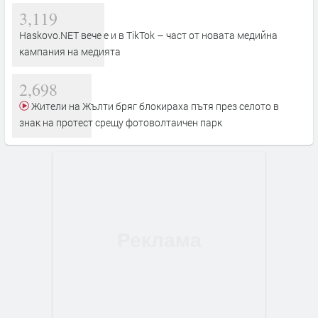
3,119
Haskovo.NET вече е и в TikTok – част от новата медийна
кампания на медията
2,698
Жители на Жълти бряг блокираха пътя през селото в
знак на протест срещу фотоволтаичен парк