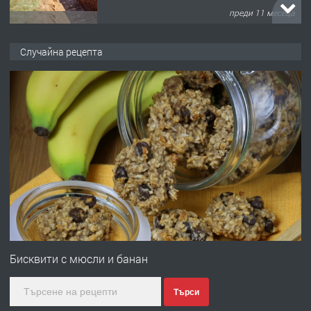
преди 11 месеца
ПРЕДЛАГА
Отпушване на канали тоалетни
Случайна рецепта
вертикални щрангове
преди 11 месеца
ПРЕДЛАГА
Онлайн магазин за всички!
преди 11 месеца
ПРЕДЛАГА
Курс Помощник-възпитател
Бисквити с мюсли и банан
Търси
преди 2 месеца