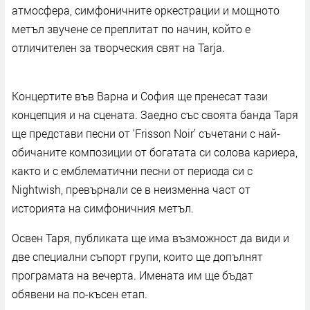
атмосфера, симфоничните оркестрации и мощното
метъл звучене се преплитат по начин, който е
отличителен за творческия свят на Tarja.
Концертите във Варна и София ще пренесат тази
концепция и на сцената. Заедно със своята банда Таря
ще представи песни от ‘Frisson Noir’ съчетани с най-
обичаните композиции от богатата си солова кариера,
както и с емблематични песни от периода си с
Nightwish, превърнали се в неизменна част от
историята на симфоничния метъл.
Освен Таря, публиката ще има възможност да види и
две специални съпорт групи, които ще допълнят
програмата на вечерта. Имената им ще бъдат
обявени на по-късен етап.