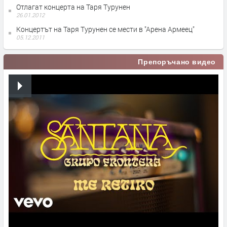
Отлагат концерта на Таря Турунен
26.01.2012
Концертът на Таря Турунен се мести в "Арена Армеец"
05.12.2011
Препоръчано видео