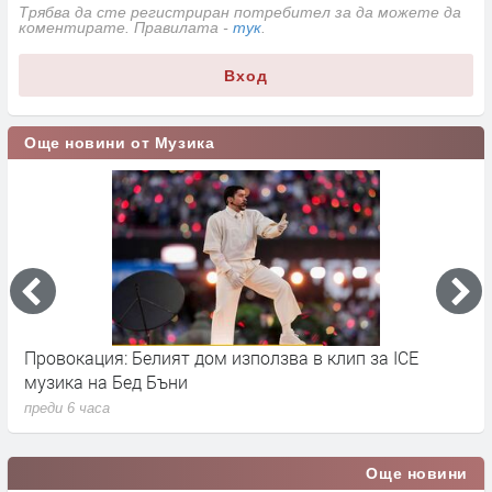
Трябва да сте регистриран потребител за да можете да
коментирате. Правилата -
тук
.
Вход
Още новини от Музика
Провокация: Белият дом използва в клип за ICE
S
музика на Бед Бъни
м
преди 6 часа
п
Още новини