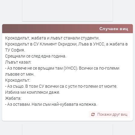
Случаен виц
Крокодилът, жабата и лъвът станали студенти.
Крокодилът в СУ Климент Охридски, Лъва в УНСС, а жабата в
ТУ София.
Срещнали се след една година.
Лъвът казал:
- Аз повече не се връщам там (УНСС). Всички са по-големи
лъвове от мен.
Крокодилът:
- Аз също. В този СУ всички са с усти по-големи от моите.
Избиха ми комплекси даже.
Жабата:
- Аз оставам. Нали съм най-хубавата колежка.
Покажи друг виц