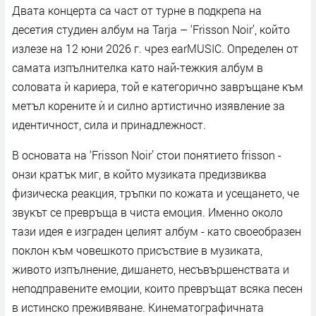
Двата концерта са част от турне в подкрепа на
десетия студиен албум на Tarja – ‘Frisson Noir’, който
излезе на 12 юни 2026 г. чрез earMUSIC. Определен от
самата изпълнителка като най-тежкия албум в
соловата ѝ кариера, той е категорично завръщане към
метъл корените ѝ и силно артистично изявление за
идентичност, сила и принадлежност.
В основата на ‘Frisson Noir’ стои понятието frisson -
онзи кратък миг, в който музиката предизвиква
физическа реакция, тръпки по кожата и усещането, че
звукът се превръща в чиста емоция. Именно около
тази идея е изграден целият албум - като своеобразен
поклон към човешкото присъствие в музиката,
живото изпълнение, дишането, несъвършенствата и
неподправените емоции, които превръщат всяка песен
в истинско преживяване. Кинематографичната