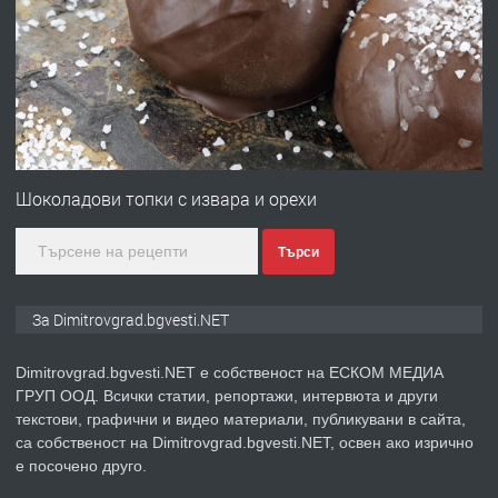
Отпушване на канали тоалетни
вертикални щрангове
преди 11 месеца
ПРЕДЛАГА
Онлайн магазин за всички!
Шоколадови топки с извара и орехи
Търси
преди 11 месеца
ПРЕДЛАГА
Курс Помощник-възпитател
За Dimitrovgrad.bgvesti.NET
Dimitrovgrad.bgvesti.NET е собственост на ЕСКОМ МЕДИА
ГРУП ООД. Всички статии, репортажи, интервюта и други
преди 2 месеца
текстови, графични и видео материали, публикувани в сайта,
са собственост на Dimitrovgrad.bgvesti.NET, освен ако изрично
ПРЕДЛАГА
Къща в Странско
е посочено друго.