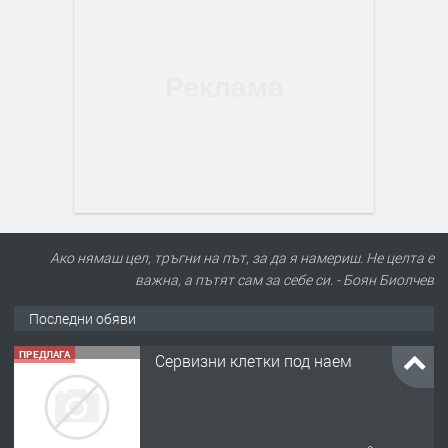
Ако нямаш цел, тръгни на път, за да я намериш. Не целта е
важна, а пътят сам за себе си. - Боян Биолчев
Последни обяви
ПРЕДЛАГА
Сервизни клетки под наем