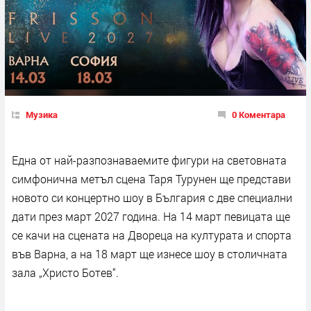
Музика
0 Коментара
Една от най-разпознаваемите фигури на световната
симфонична метъл сцена Таря Турунен ще представи
новото си концертно шоу в България с две специални
дати през март 2027 година. На 14 март певицата ще
се качи на сцената на Двореца на културата и спорта
във Варна, а на 18 март ще изнесе шоу в столичната
зала „Христо Ботев“.