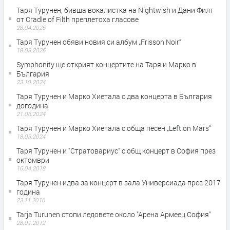
Таря Турунен, бивша вокалистка на Nightwish и Дани Филт
от Cradle of Filth преплетоха гласове
28.04.2026
Таря Турунен обяви новия си албум „Frisson Noir“
18.03.2026
Symphonity ще открият концертите на Таря и Марко в
България
23.10.2024
Таря Турунен и Марко Хиетала с два концерта в България
догодина
21.06.2024
Таря Турунен и Марко Хиетала с обща песен „Left on Mars“
18.03.2024
Таря Турунен и "Стратовариус" с общ концерт в София през
октомври
16.04.2018
Таря Турунен идва за концерт в зала Универсиада през 2017
година
23.11.2016
Tarja Turunen стопи ледовете около "Арена Армеец София"
28.01.2012