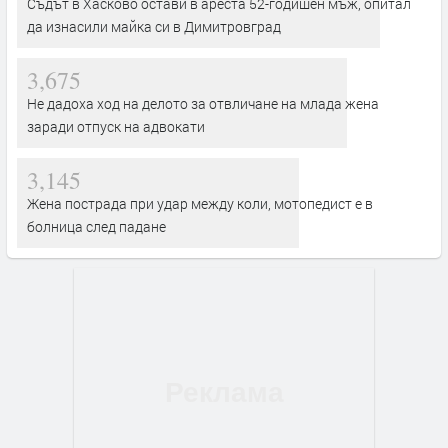
Съдът в Хасково остави в ареста 52-годишен мъж, опитал
да изнасили майка си в Димитровград
3,675
Не дадоха ход на делото за отвличане на млада жена
заради отпуск на адвокати
3,145
Жена пострада при удар между коли, мотопедист е в
болница след падане