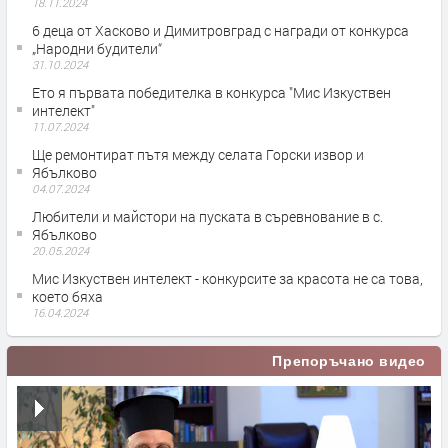
18.11.2024
6 деца от Хасково и Димитровград с награди от конкурса
„Народни будители“
31.10.2024
Ето я първата победителка в конкурса "Мис Изкуствен
интелект"
11.07.2024
Ще ремонтират пътя между селата Горски извор и
Ябълково
04.07.2024
Любители и майстори на пуската в съревнование в с.
Ябълково
20.05.2024
Мис Изкуствен интелект - конкурсите за красота не са това,
което бяха
16.04.2024
Препоръчано видео