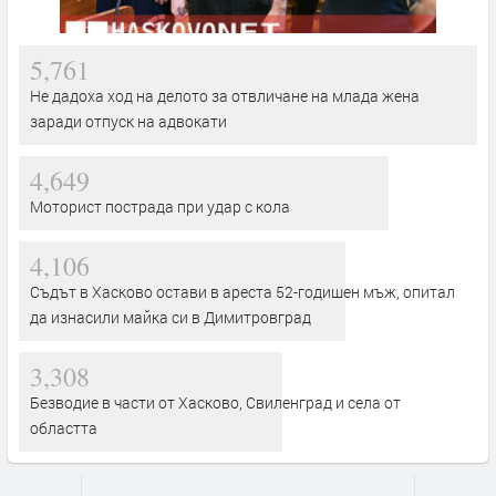
5,761
Не дадоха ход на делото за отвличане на млада жена
заради отпуск на адвокати
4,649
Моторист пострада при удар с кола
4,106
Съдът в Хасково остави в ареста 52-годишен мъж, опитал
да изнасили майка си в Димитровград
3,308
Безводие в части от Хасково, Свиленград и села от
областта