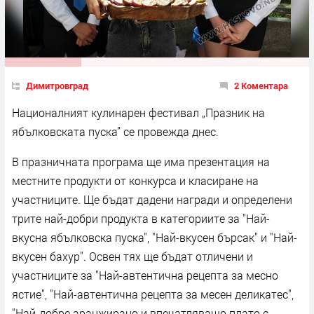
Димитровград
2 Коментара
Националният кулинарен фестивал „Празник на
ябълковската пуска” се провежда днес.
В празничната програма ще има презентация на
местните продукти от конкурса и класиране на
участниците. Ще бъдат дадени награди и определени
трите най-добри продукта в категориите за "Най-
вкусна ябълковска пуска", "Най-вкусен бърсак" и "Най-
вкусен бахур". Освен тях ще бъдат отличени и
участниците за "Най-автентична рецепта за месно
ястие", "Най-автентична рецепта за месен деликатес",
"Най-добре аранжирано и впечатляващо плато с