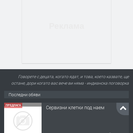
Говорете с децата, когато ядат, и това, което казвате, ще
остане, дори когато вас вече ви няма - индианска поговорка
Последни обяви
ПРЕДЛАГА
Сервизни клетки под наем