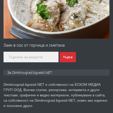
Отпушване на канали тоалетни
вертикални щрангове
преди 11 месеца
ПРЕДЛАГА
Онлайн магазин за всички!
Заек в сос от горчица и сметана
Търси
преди 11 месеца
ПРЕДЛАГА
Курс Помощник-възпитател
За Dimitrovgrad.bgvesti.NET
Dimitrovgrad.bgvesti.NET е собственост на ЕСКОМ МЕДИА
ГРУП ООД. Всички статии, репортажи, интервюта и други
преди 2 месеца
текстови, графични и видео материали, публикувани в сайта,
са собственост на Dimitrovgrad.bgvesti.NET, освен ако изрично
ПРЕДЛАГА
Къща в Странско
е посочено друго.