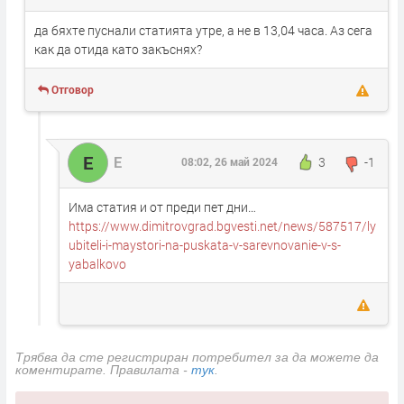
да бяхте пуснали статията утре, а не в 13,04 часа. Аз сега
как да отида като закъснях?
Отговор
Е
Е
3
-1
08:02, 26 май 2024
Има статия и от преди пет дни…
https://www.dimitrovgrad.bgvesti.net/news/587517/ly
ubiteli-i-maystori-na-puskata-v-sarevnovanie-v-s-
yabalkovo
Трябва да сте регистриран потребител за да можете да
коментирате. Правилата -
тук
.