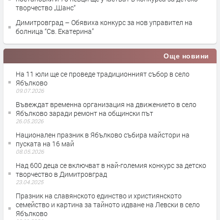
творчество „Шанс“
Димитровград – Обявиха конкурс за нов управител на
болница “Св. Екатерина”
Още новини
На 11 юли ще се проведе традиционният събор в село
Ябълково
09.07.2026
Въвеждат временна организация на движението в село
Ябълково заради ремонт на общински път
26.05.2026
Национален празник в Ябълково събира майстори на
пуската на 16 май
08.05.2026
Над 600 деца се включват в най-големия конкурс за детско
творчество в Димитровград
23.04.2025
Празник на славянското единство и християнското
семейство и картина за тайното идване на Левски в село
Ябълково