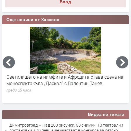
Вход
Още новини от Хасково
Светилището на нимфите и Афродита става сцена на
Д
моноспектакъла „Даскал“ с Валентин Танев.
п
д
преди 15 часа
п
Видеа по темата
Димитровград – Над 200 рисунки, 50 снимки, 10 театрални
постановки и 70 певци ще участват в конкурса за детско