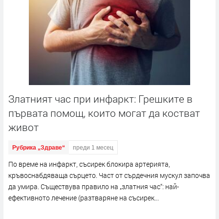
Златният час при инфаркт: Грешките в
първата помощ, които могат да костват
живот
Рубрика „Здраве“
преди 1 месец
По време на инфаркт, съсирек блокира артерията,
кръвоснабдяваща сърцето. Част от сърдечния мускул започва
да умира. Съществува правило на „златния час“: най-
ефективното лечение (разтваряне на съсирек...