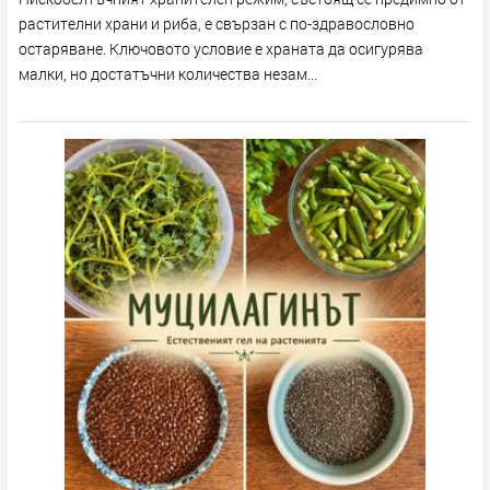
растителни храни и риба, е свързан с по-здравословно
остаряване. Ключовото условие е храната да осигурява
малки, но достатъчни количества незам...