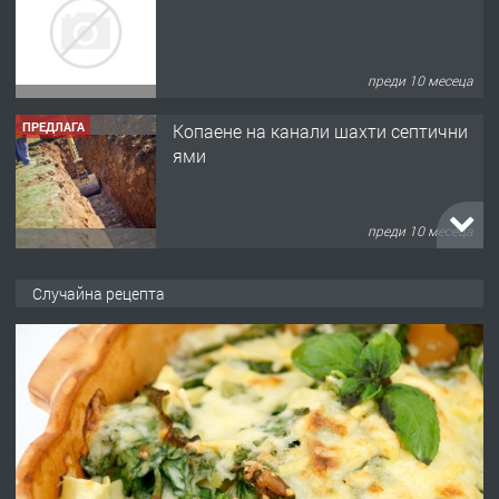
преди 10 месеца
ПРЕДЛАГА
Копаене на канали шахти септични
ями
преди 10 месеца
ПРЕДЛАГА
Отпушване на канали тоалетни
Случайна рецепта
вертикални щрангове
преди 11 месеца
ПРЕДЛАГА
Онлайн магазин за всички!