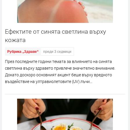
Ефектите от синята светлина върху
кожата
Рубрика „Здраве“
преди 3 седмици
През последните години темата за влиянието на синята
светлина върху здравето привлече значително внимание.
Докато доскоро основният акцент беше върху вредното
въздействие на ултравиолетовите (UV) лъчи...