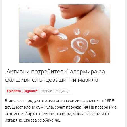
„Активни потребители“ алармира за
фалшиви слънцезащитни мазила
Рубрика „Здраве“
преди 1 седмица
В много от продуктите има опасна химия, а „високият“ SPF
всъщност клони съм нула, сочат проучвания На пазара има
огромен избор от кремове, лосиони, масла за защита от
изгаряне. Оказва се обаче, че...