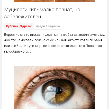
Муцилагинът - малко познат, но
забележителен
Рубрика „Здраве“
преди 1 седмица
Вероятно сте го виждали десетки пъти, без да знаете името му.
Ако сте накисвали ленено семе или чия, ако сте готвили бамя
или сте брали тученица, вече сте се срещали с него. Това леко
гелообразно, „х...