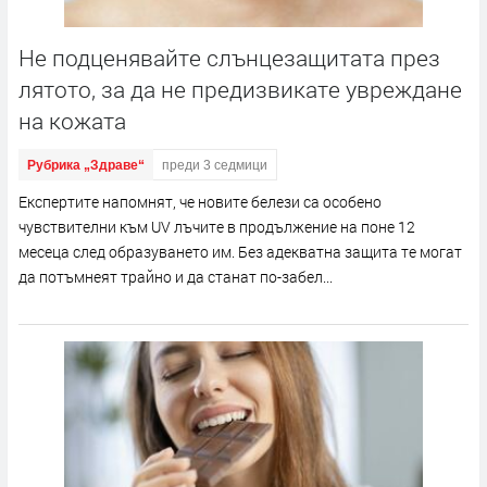
Не подценявайте слънцезащитата през
лятото, за да не предизвикате увреждане
на кожата
Рубрика „Здраве“
преди 3 седмици
Експертите напомнят, че новите белези са особено
чувствителни към UV лъчите в продължение на поне 12
месеца след образуването им. Без адекватна защита те могат
да потъмнеят трайно и да станат по-забел...