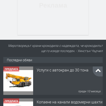
Миротворецът храни крокодила с надеждата, че крокодилът
ще го изяде последен. - Уинстън Чърчил
Последни обяви
ПРЕДЛАГА
Услуги с автокран до 30 тона
преди 10 месеца
ПРЕДЛАГА
Копаене на канали водомерни шахти