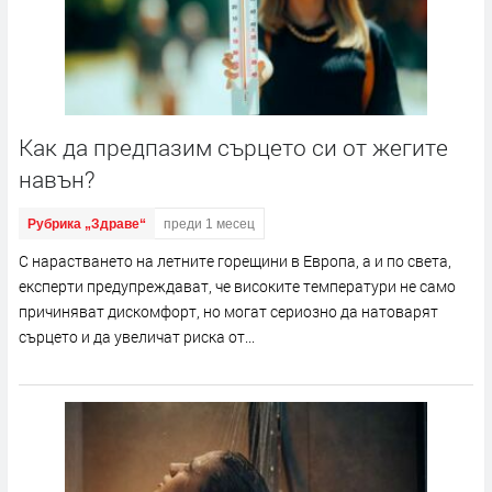
Kaк да предпазим сърцето си от жегите
навън?
Рубрика „Здраве“
преди 1 месец
С нарастването на летните горещини в Европа, а и по света,
експерти предупреждават, че високите температури не само
причиняват дискомфорт, но могат сериозно да натоварят
сърцето и да увеличат риска от...