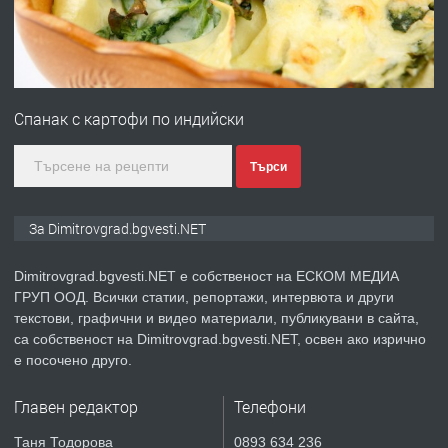
преди 11 месеца
ПРЕДЛАГА
Курс Помощник-възпитател
Спанак с картофи по индийски
преди 2 месеца
Търси
ПРЕДЛАГА
Къща в Странско
За Dimitrovgrad.bgvesti.NET
Dimitrovgrad.bgvesti.NET е собственост на ЕСКОМ МЕДИА
ГРУП ООД. Всички статии, репортажи, интервюта и други
преди 4 месеца
текстови, графични и видео материали, публикувани в сайта,
са собственост на Dimitrovgrad.bgvesti.NET, освен ако изрично
ПРЕДЛАГА
Професионални курсове
е посочено друго.
Главен редактор
Телефони
преди 4 месеца
Таня Тодорова
0893 634 236