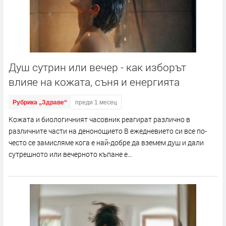
Душ сутрин или вечер - как изборът
влияе на кожата, съня и енергията
Рубрика „Здраве“
преди 1 месец
Кожата и биологичният часовник реагират различно в
различните части на денонощието В ежедневието си все по-
често се замисляме кога е най-добре да вземем душ и дали
сутрешното или вечерното къпане е...