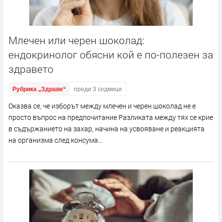
Млечен или черен шоколад:
ендокринолог обясни кой е по-полезен за
здравето
Рубрика „Здраве“
преди 3 седмици
Оказва се, че изборът между млечен и черен шоколад не е
просто въпрос на предпочитание Разликата между тях се крие
в съдържанието на захар, начина на усвояване и реакцията
на организма след консума...