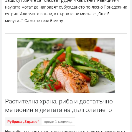
Защо сутрините са толкова трудни и как сънят, навиците и
науката могат да направят събуждането по-лесно Понеделник
сутрин. Алармата звъни, а първата ви мисъл е: „Още 5
минути…“. Само че тези 5 мину...
Растителна храна, риба и достатъчно
метионин е диетата на дълголетието
Рубрика „Здраве“
преди 1 седмица
Нискобелтъчният хранителен режим, състоящ се предимно от