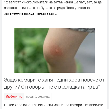
12 август? Много любители на затъмнения ще пътуват, за да
застанат в сянката на Луната в сряда. Това уникално
затъмнение вижда тънката кат...
Защо комарите хапят едни хора повече от
други? Отговорът не е в „сладката кръв“
Любопитно
преди 1 седмица
Някои хора сякаш са истински магнит за комари. Независимо