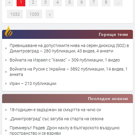
«
1
2
3
4
5
6
7
8
...
1032
1033
»
Горещи теми
Превишаване на допустимите нива на серен диоксид (SO2) в
Димитровград
– 280 публикации, 43 видеа, 4 анкети
Войната на Израел с "Хамас"
– 309 публикации, 1 видео
Войната на Русия с Украйна
– 3892 публикации, 14 видеа, 1
анкета
Иран
– 210 публикации
Последни новини
18-годишен е задържан за смъртта на чичо си
„Димитровград“ със загуба на старта на сезона
Премиерът Радев: Дрон нахлу в българското въздушно
пространство и се взриви