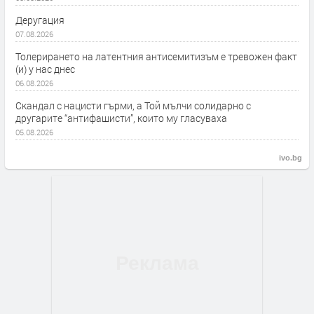
Деругация
07.08.2026
Толерирането на латентния антисемитизъм е тревожен факт
(и) у нас днес
06.08.2026
Скандал с нацисти гърми, а Той мълчи солидарно с
другарите “антифашисти”, които му гласуваха
05.08.2026
ivo.bg