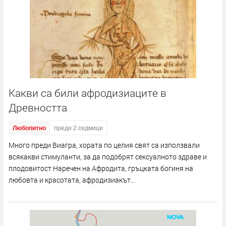
Какви са били афродизиаците в
Древността
Любопитно
преди 2 седмици
Много преди Виагра, хората по целия свят са използвали
всякакви стимуланти, за да подобрят сексуалното здраве и
плодовитост Наречен на Афродита, гръцката богиня на
любовта и красотата, афродизиакът...