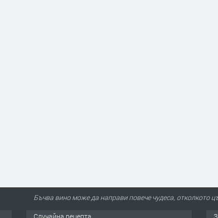
Бъчва вино може да направи повече чудеса, отколкото ц
Случайна рецепта
З