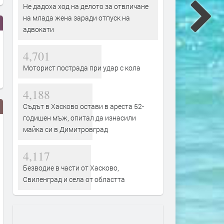
Не дадоха ход на делото за отвличане
на млада жена заради отпуск на
адвокати
4,701
Моторист пострада при удар с кола
4,188
Съдът в Хасково остави в ареста 52-
годишен мъж, опитал да изнасили
майка си в Димитровград
4,117
Безводие в части от Хасково,
Свиленград и села от областта
Янка Рупкина и „Мистерията на
„Опера на площада“ 2026
българските гласове“ звучат в
завършва с грандиозен г
новия сингъл на Ели Годлинг
спектакъл