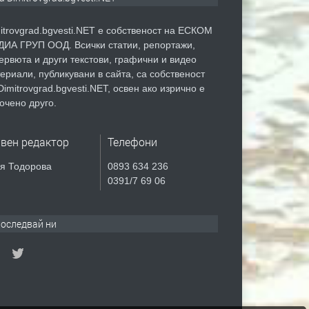
itrovgrad.bgvesti.NET е собственост на ЕСКОМ
ИА ГРУП ООД. Всички статии, репортажи,
ервюта и други текстови, графични и видео
ериали, публикувани в сайта, са собственост
Dimitrovgrad.bgvesti.NET, освен ако изрично е
очено друго.
авен редактор
Телефони
я Тодорова
0893 634 236
0391/7 69 06
оследвай ни