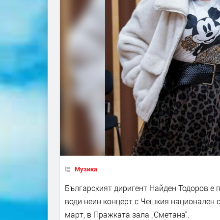
Музика
Българският диригент Найден Тодоров е 
води неин концерт с Чешкия национален 
март, в Пражката зала „Сметана“.