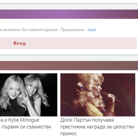
да можете да коментирате. Правилата -
тук
.
Вход
 и Kylie Minogue
Доли Партън получава
а първия си съвместен
престижна награда за цялостен
принос