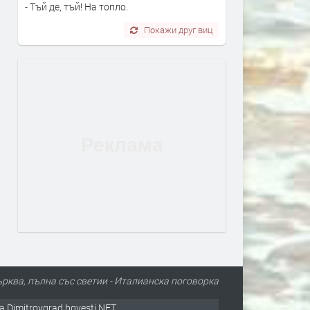
- Тъй де, тъй! На топло.
Покажи друг виц
ърква, пълна със светии - Италианска поговорка
а Dimitrovgrad.bgvesti.NET