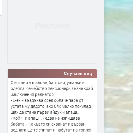
преди 10 часа
преди 12 часа
Случаен виц
Омотани в шалове, балтони, ушанки и
одеяла, семейство пенсионери зъзне край
изключения радиатор.
- Е-ех! - въздъхва сред облаче пара от
устата му дядото, ако бях малко по-млад,
щях да стана първи айдук и апаш!...
- Кой? Ти апаш!... - едва не изпищява
бабата. - Какъвто си схванат и вързан,
веднага ще те спипат и набутат на топло!