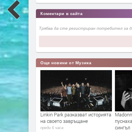
Коментари в сайта
Трябва да сте регистриран потребител за 
Още новини от Музика
 „Unlimited“
Linkin Park разказват историята
Madonna
евски“ на 23
на своето завръщане
пуснах
зплатно за
сингъл
преди 6 часа