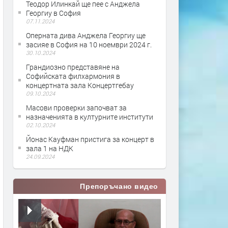
Теодор Илинкай ще пее с Анджела
Георгиу в София
07.11.2024
Oперната дива Анджела Георгиу ще
засияе в София на 10 ноември 2024 г.
30.10.2024
Грандиозно представяне на
Софийската филхармония в
концертната зала Концертгебау
09.10.2024
Масови проверки започват за
назначенията в културните институти
02.10.2024
Йонас Кауфман пристига за концерт в
зала 1 на НДК
24.09.2024
Препоръчано видео