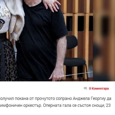
0 Коментара
получил покана от прочутото сопрано Анджела Георгиу да
симфоничен оркестър. Оперната гала се състоя снощи, 23