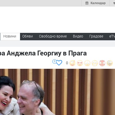
Календар
Новини
Обяви
Свободно време
Видео
Градове
eT
а Анджела Георгиу в Прага
0
0