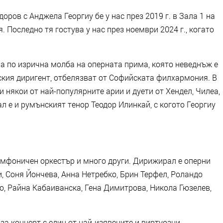
ров с Анджела Георгиу бе у нас през 2019 г. в Зала 1 на
Последно тя гостува у нас през ноември 2024 г., когато
ла по изрична молба на оперната прима, която неведнъж е
ския диригент, отбелязват от Софийската филхармония. В
 някои от най-популярните арии и дуети от Хендел, Чилеа,
л е и румънският тенор Теодор Илинкай, с когото Георгиу
мфоничен оркестър и много други. Дирижирал е оперни
, Соня Йончева, Анна Нетребко, Брин Терфел, Роландо
о, Райна Кабаиванска, Гена Димитрова, Никола Гюзелев,
за концерт с един от най-изявените и виртуозни