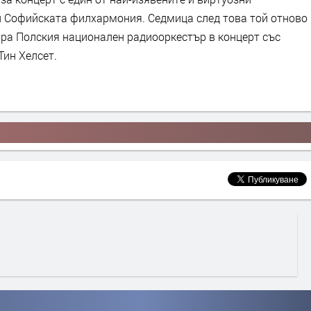
и Софийската филхармония. Седмица след това той отново
ира Полския национален радиооркестър в концерт със
Тин Хелсет.