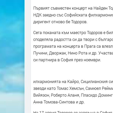
Първият съвместен концерт на Найден Тодо
НДК заедно със Софийската филхармония. 
диригент отново бе Тодоров.
Сега поканата към маестро Тодоров е би
споделяла радостта си да твори с българ
програмата на концерта в Прага са влезли
Пучини, Дворжак, Нино Рота и др. Участва
си партнира в София през ноември.
илхармонията на Кайро, Сицилианския си
звезди като Томас Хемсън, Самюел Рейми
Вийязон, Роберто Аланя, Пласидо Доминг
Анна Томова-Синтова и др.
На 17 април Тодоров се завръща в София 