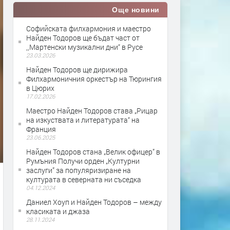
Още новини
Софийската филхармония и маестро
Найден Тодоров ще бъдат част от
,,Мартенски музикални дни“ в Русе
23.03.2026
Найден Тодоров ще дирижира
Филхармоничния оркестър на Тюрингия
в Цюрих
17.02.2026
Маестро Найден Тодоров става „Рицар
на изкуствата и литературата“ на
Франция
23.06.2025
Найден Тодоров стана „Велик офицер” в
Румъния Получи орден „Културни
заслуги” за популяризиране на
културата в северната ни съседка
04.12.2024
Даниел Хоуп и Найден Тодоров – между
класиката и джаза
28.11.2024