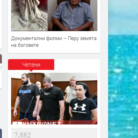
Документални филми – Перу земята
на боговете
Четени
7,882