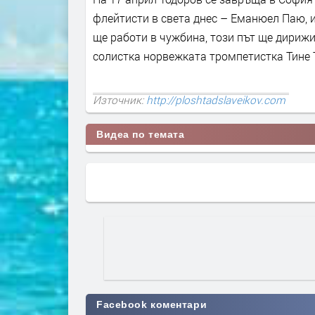
флейтисти в света днес – Еманюел Паю, 
ще работи в чужбина, този път ще дириж
солистка норвежката тромпетистка Тине 
Източник:
http://ploshtadslaveikov.com
Видеа по темата
Facebook коментари