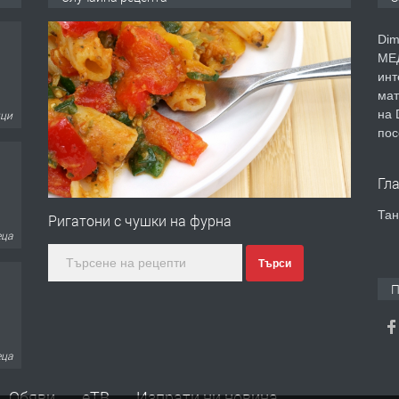
Dim
МЕД
инт
мат
ици
на 
пос
Гл
Тан
Ригатони с чушки на фурна
еца
Търси
П
еца
Обяви
еТВ
Изпрати ни новина