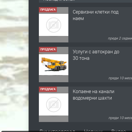
ПРЕДЛАГА
Сервизни клетки под
наем
преди 2 седм
ПРЕДЛАГА
Услуги с автокран до
30 тона
преди 10 мес
ПРЕДЛАГА
Копаене на канали
водомерни шахти
преди 10 мес
ПРЕДЛАГА
Копаене на канали
Димитровград
Новини
Видео