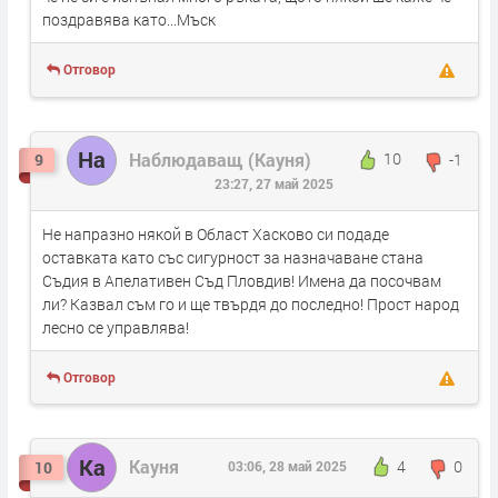
поздравява като...Мъск
Отговор
На
Наблюдаващ (Кауня)
10
-1
9
23:27, 27 май 2025
Не напразно някой в Област Хасково си подаде
оставката като със сигурност за назначаване стана
Съдия в Апелативен Съд Пловдив! Имена да посочвам
ли? Казвал съм го и ще твърдя до последно! Прост народ
лесно се управлява!
Отговор
Ка
Кауня
4
0
10
03:06, 28 май 2025