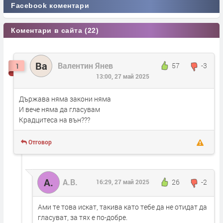
Facebook коментари
Коментари в сайта (22)
Ва
Валентин Янев
57
-3
1
13:00, 27 май 2025
Държава няма закони няма
И вече няма да гласувам
Крадцитеса на вън???
Отговор
А.
А.В.
26
-2
16:29, 27 май 2025
Ами те това искат, такива като тебе да не отидат да
гласуват, за тях е по-добре.