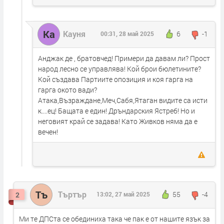
Ка
Кауня
6
-1
00:31, 28 май 2025
Анджак де , братовчед! Примери да давам ли? Прост
народ лесно се управлява! Кой брои бюлетините?
Кой създава Партиите опозиция и коя гарга на
гарга окото вади?
Атака,Възраждане,Меч,Сабя,Ятаган видите са исти
к....ец! Бащата е един! Дръндарския Ястреб! Но и
неговият край се задава! Като Живков няма да е
вечен!
Тъ
Търтър
55
-4
2
13:02, 27 май 2025
Ми те ДПСта се обединиха така че пак е от нашите язък за