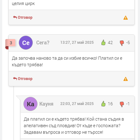
целия цирк
Отговор
Се
Сега?
42
-5
3
13:27, 27 май 2025
Да започва наново та да си избие всичко! Платил си е
където трябва!
Отговор
Ка
Кауня
16
-1
22:03, 27 май 2025
Да платил си е където трябва! Кой стана съдия в
апелативен съд пловдив! От къде е госпожата?
Задавам въпроса и отговор не търсся!