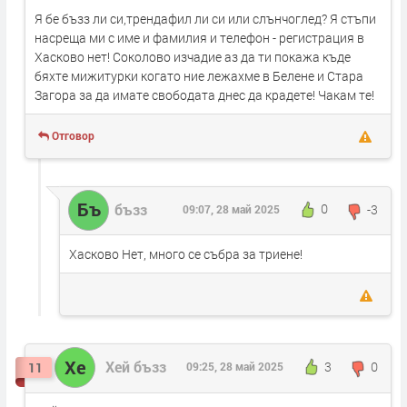
Я бе бъзз ли си,трендафил ли си или слънчоглед? Я стъпи
насреща ми с име и фамилия и телефон - регистрация в
Хасково нет! Соколово изчадие аз да ти покажа къде
бяхте мижитурки когато ние лежахме в Белене и Стара
Загора за да имате свободата днес да крадете! Чакам те!
Отговор
Бъ
бъзз
0
-3
09:07, 28 май 2025
Хасково Нет, много се събра за триене!
Хе
Хей бъзз
3
0
11
09:25, 28 май 2025