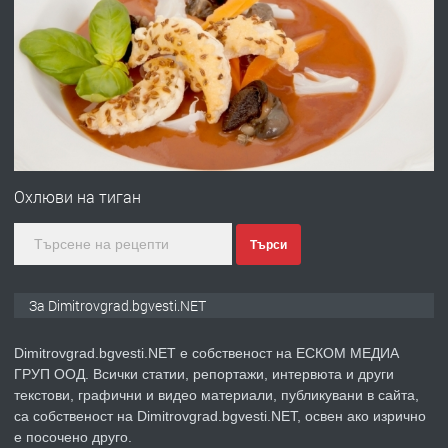
ПРЕДЛАГА
Онлайн магазин за всички!
преди 11 месеца
ПРЕДЛАГА
Курс Помощник-възпитател
Охлюви на тиган
Търси
преди 2 месеца
ПРЕДЛАГА
Къща в Странско
За Dimitrovgrad.bgvesti.NET
Dimitrovgrad.bgvesti.NET е собственост на ЕСКОМ МЕДИА
ГРУП ООД. Всички статии, репортажи, интервюта и други
преди 4 месеца
текстови, графични и видео материали, публикувани в сайта,
са собственост на Dimitrovgrad.bgvesti.NET, освен ако изрично
ПРЕДЛАГА
Професионални курсове
е посочено друго.