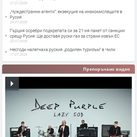
27.07.2026
„Чуждестранни агенти“: екзекуция на инакомислещите в
Русия
24.07.2026
Гърция осребри подкрепата си за 21-ия пакет от санкции
срещу Русия: Ще доставя руски газ за страни извън ЕС
23.07.2026
Несгоди налегнаха руския „родилен туризъм“ в Чили
17.07.2026
Препоръчано видео