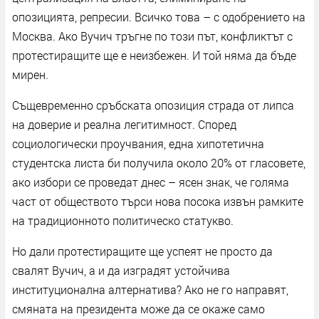
опозицията, репресии. Всичко това – с одобрението на
Москва. Ако Вучич тръгне по този път, конфликтът с
протестиращите ще е неизбежен. И той няма да бъде
мирен.
Същевременно сръбската опозиция страда от липса
на доверие и реална легитимност. Според
социологически проучвания, една хипотетична
студентска листа би получила около 20% от гласовете,
ако избори се проведат днес – ясен знак, че голяма
част от обществото търси нова посока извън рамките
на традиционното политическо статукво.
Но дали протестиращите ще успеят не просто да
свалят Вучич, а и да изградят устойчива
институционална алтернатива? Ако не го направят,
смяната на президента може да се окаже само