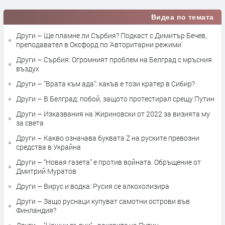
Видеа по темата
Други – Ще пламне ли Сърбия? Подкаст с Димитър Бечев,
преподавател в Оксфорд по 'Авторитарни режими'
Други – Сърбия: Огромният проблем на Белград с мръсния
въздух
Други – "Врата към ада": какъв е този кратер в Сибир?
Други – В Белград: побой, защото протестирал срещу Путин
Други – Изказвания на Жириновски от 2022 за визията му
за света
Други – Какво означава буквата Z на руските превозни
средства в Украйна
Други – “Новая газета” е против войната. Обръщение от
Дмитрий Муратов
Други – Вирус и водка: Русия се алкохолизира
Други – Защо руснаци купуват самотни острови във
Финландия?