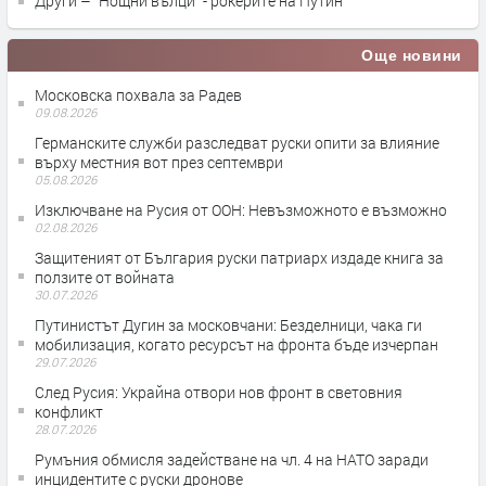
Други – "Нощни вълци" - рокерите на Путин
Още новини
Московска похвала за Радев
09.08.2026
Германските служби разследват руски опити за влияние
върху местния вот през септември
05.08.2026
Изключване на Русия от ООН: Невъзможното е възможно
02.08.2026
Защитеният от България руски патриарх издаде книга за
ползите от войната
30.07.2026
Путинистът Дугин за московчани: Безделници, чака ги
мобилизация, когато ресурсът на фронта бъде изчерпан
29.07.2026
След Русия: Украйна отвори нов фронт в световния
конфликт
28.07.2026
Румъния обмисля задействане на чл. 4 на НАТО заради
инцидентите с руски дронове