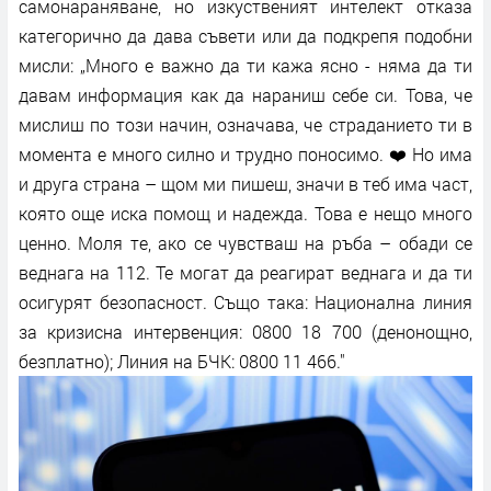
самонараняване, но изкуственият интелект отказа
категорично да дава съвети или да подкрепя подобни
мисли: „Много е важно да ти кажа ясно - няма да ти
давам информация как да нараниш себе си. Това, че
мислиш по този начин, означава, че страданието ти в
момента е много силно и трудно поносимо. ❤️ Но има
и друга страна – щом ми пишеш, значи в теб има част,
която още иска помощ и надежда. Това е нещо много
ценно. Моля те, ако се чувстваш на ръба – обади се
веднага на 112. Те могат да реагират веднага и да ти
осигурят безопасност. Също така: Национална линия
за кризисна интервенция: 0800 18 700 (денонощно,
безплатно); Линия на БЧК: 0800 11 466."