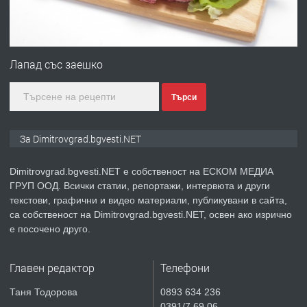
преди 11 месеца
ПРЕДЛАГА
Курс Помощник-възпитател
Лапад със заешко
Търси
преди 2 месеца
ПРЕДЛАГА
Къща в Странско
За Dimitrovgrad.bgvesti.NET
Dimitrovgrad.bgvesti.NET е собственост на ЕСКОМ МЕДИА
ГРУП ООД. Всички статии, репортажи, интервюта и други
преди 4 месеца
текстови, графични и видео материали, публикувани в сайта,
са собственост на Dimitrovgrad.bgvesti.NET, освен ако изрично
ПРЕДЛАГА
Професионални курсове
е посочено друго.
Главен редактор
Телефони
преди 4 месеца
Таня Тодорова
0893 634 236
0391/7 69 06