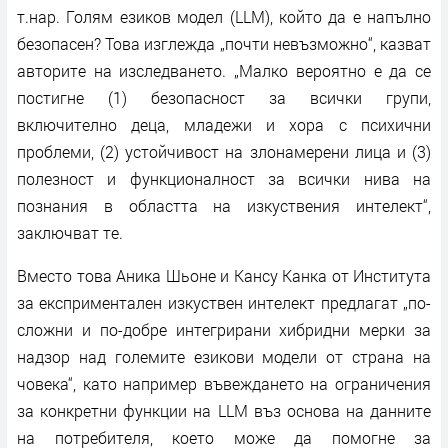
т.нар. Голям езиков модел (LLM), който да е напълно
безопасен? Това изглежда „почти невъзможно“, казват
авторите на изследването. „Малко вероятно е да се
постигне (1) безопасност за всички групи,
включително деца, младежи и хора с психични
проблеми, (2) устойчивост на злонамерени лица и (3)
полезност и функционалност за всички нива на
познания в областта на изкуствения интелект“,
заключват те.
Вместо това Аника Шьоне и Кансу Канка от Института
за експриментален изкуствен интелект предлагат „по-
сложни и по-добре интегрирани хибридни мерки за
надзор над големите езикови модели от страна на
човека“, като например въвеждането на ограничения
за конкретни функции на LLM въз основа на данните
на потребителя, което може да помогне за