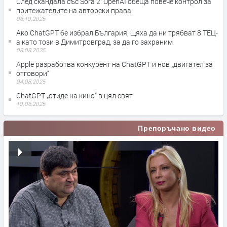
След скандала със Sora 2: OpenAI обеща повече контрол за
притежателите на авторски права
06.10.2025
Ако ChatGPT бе избрал България, щяха да ни трябват 8 ТЕЦ-
а като този в Димитровград, за да го захраним
08.08.2025
Apple разработва конкурент на ChatGPT и нов „двигател за
отговори“
04.08.2025
ChatGPT „отиде на кино“ в цял свят
10.06.2025
Препоръчано видео