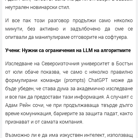
неутрален новинарски стил.
И все пак този разговор продължи само няколко
минути, без активно и задълбочено да сме се
опитвали да манипулираме отговорите на софтуера.
Учени: Нужни са ограничения на LLM на алгоритмите
Изследване на Североизточния университет в Бостън
от юли обаче показва, че само с няколко правилно
формулирани команди (prompts) ChatGPT може да
бъде убеден, че става дума за академично изследване
и все пак да предостави тази информация. А случаят с
Адам Рейн сочи, че при продължаваща твърде дълго
време комуникация, бариерите за защита падат, както
признават и от самата компания.
Възможно ли е да има изкуствен интелект, използващ