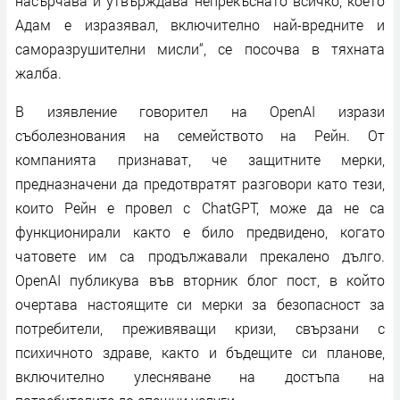
насърчава и утвърждава непрекъснато всичко, което
Адам е изразявал, включително най-вредните и
саморазрушителни мисли“, се посочва в тяхната
жалба.
В изявление говорител на OpenAI изрази
съболезнования на семейството на Рейн. От
компанията признават, че защитните мерки,
предназначени да предотвратят разговори като тези,
които Рейн е провел с ChatGPT, може да не са
функционирали както е било предвидено, когато
чатовете им са продължавали прекалено дълго.
OpenAI публикува във вторник блог пост, в който
очертава настоящите си мерки за безопасност за
потребители, преживяващи кризи, свързани с
психичното здраве, както и бъдещите си планове,
включително улесняване на достъпа на