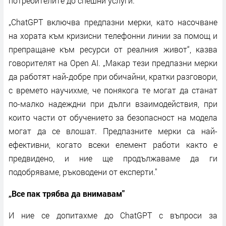
потребителите до спешни услуги.
„ChatGPT включва предпазни мерки, като насочване
на хората към кризисни телефонни линии за помощ и
препращане към ресурси от реалния живот“, казва
говорителят на Open AI. „Макар тези предпазни мерки
да работят най-добре при обичайни, кратки разговори,
с времето научихме, че понякога те могат да станат
по-малко надеждни при дълги взаимодействия, при
които части от обучението за безопасност на модела
могат да се влошат. Предпазните мерки са най-
ефективни, когато всеки елемент работи както е
предвидено, и ние ще продължаваме да ги
подобряваме, ръководени от експерти."
„Все пак трябва да внимавам"
И ние се допитахме до ChatGPT с въпроси за