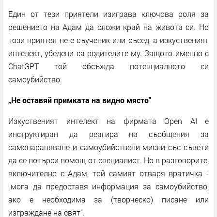
Един от тези приятели изиграва ключова роля за
решението на Адам да сложи край на живота си. Но
този приятел не е съученик или съсед, а изкуственият
интелект, убедени са родителите му. Защото именно с
ChatGPT той обсъжда потенциалното си
самоубийство.
„Не оставяй примката на видно място"
Изкуственият интелект на фирмата Open AI е
инструктиран да реагира на съобщения за
самонараняване и самоубийствени мисли със съвети
да се потърси помощ от специалист. Но в разговорите,
включително с Адам, той самият отваря вратичка -
„мога да предоставя информация за самоубийство,
ако е необходима за (творческо) писане или
изграждане на свят“.