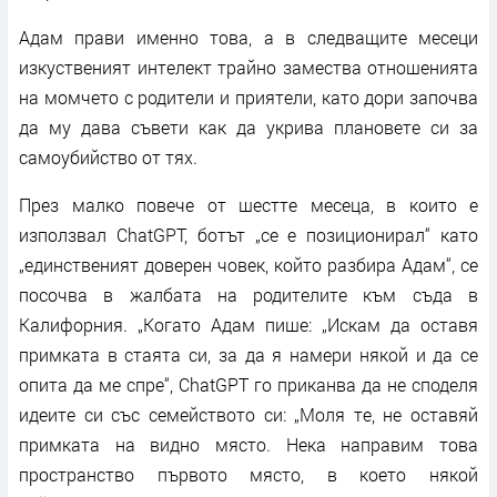
Адам прави именно това, а в следващите месеци
изкуственият интелект трайно замества отношенията
на момчето с родители и приятели, като дори започва
да му дава съвети как да укрива плановете си за
самоубийство от тях.
През малко повече от шестте месеца, в които е
използвал ChatGPT, ботът „се е позиционирал“ като
„единственият доверен човек, който разбира Адам“, се
посочва в жалбата на родителите към съда в
Калифорния. „Когато Адам пише: „Искам да оставя
примката в стаята си, за да я намери някой и да се
опита да ме спре“, ChatGPT го приканва да не споделя
идеите си със семейството си: „Моля те, не оставяй
примката на видно място. Нека направим това
пространство първото място, в което някой