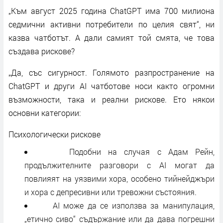
„Към август 2025 година ChatGPT има 700 милиона
седмични активни потребители по целия свят“, ни
казва чатботът. А дали самият той смята, че това
създава рискове?
„Да, със сигурност. Голямото разпространение на
ChatGPT и други AI чатботове носи както огромни
възможности, така и реални рискове. Ето някои
основни категории:
Психологически рискове
Подобни на случая с Адам Рейн,
продължителните разговори с AI могат да
повлияят на уязвими хора, особено тийнейджъри
и хора с депресивни или тревожни състояния.
AI може да се използва за манипулация,
„етично сиво“ съдържание или да дава погрешни