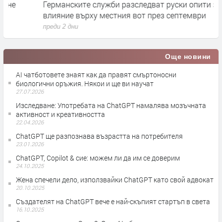
Германските служби разследват руски опити за
Х
влияние върху местния вот през септември
у
преди 2 дни
п
Още новини
AI чатботовете знаят как да правят смъртоносни
биологични оръжия. Някои и ще ви научат
27.07.2026
Изследване: Употребата на ChatGPT намалява мозъчната
активност и креативността
22.04.2026
ChatGPT ще разпознава възрастта на потребителя
23.01.2026
ChatGPT, Copilot & сие: можем ли да им се доверим
24.10.2025
Жена спечели дело, използвайки ChatGPT като свой адвокат
20.10.2025
Създателят на ChatGPT вече е най-скъпият стартъп в света
16.10.2025