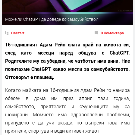
Може ли ChatGPT да доведе до самоубийство?
Светът
0 Коментара
16-годишният Адам Рейн слага край на живота си,
след като месеци наред общува с ChatGPT.
Родителите му са убедени, че чатботът има вина. Ние
попитахме ChatGPT какво мисли за самоубийството.
Отговорът е плашещ.
Когато майката на 16-годишния Адам Рейн го намира
обесен в дома им през април тази година,
семейството, приятелите и съучениците му са
шокирани. Момчето има здравословни проблеми,
принудено е да учи вкъщи, но въпреки това има
приятели, спортува и води активен живот.