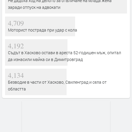
Не дадоха ход на делото за отвличане на млада жена
заради отпуск на адвокати
4,709
Моторист пострада при удар с кола
4,192
Съдът в Хасково остави в ареста 52-годишен мъж, опитал
да изнасили майка си в Димитровград
4,134
Безводие в части от Хасково, Свиленград и села от
областта