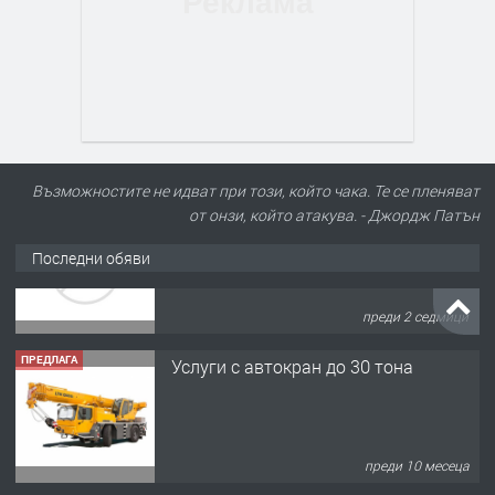
Възможностите не идват при този, който чака. Те се пленяват
от онзи, който атакува. - Джордж Патън
Последни обяви
ПРЕДЛАГА
Услуги с автокран до 30 тона
преди 10 месеца
ПРЕДЛАГА
Копаене на канали водомерни шахти