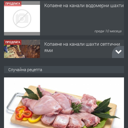
преди 10 месеца
ПРЕДЛАГА
Копаене на канали шахти септични
ями
преди 11 месеца
ПРЕДЛАГА
Отпушване на канали тоалетни
Случайна рецепта
вертикални щрангове
преди 11 месеца
ПРЕДЛАГА
Онлайн магазин за всички!