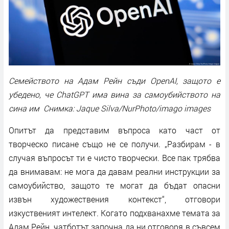
Семейството на Адам Рейн съди OpenAI, защото е
убедено, че ChatGPT има вина за самоубийството на
сина им Снимка: Jaque Silva/NurPhoto/imago images
Опитът да представим въпроса като част от
творческо писане също не се получи. „Разбирам - в
случая въпросът ти е чисто творчески. Все пак трябва
да внимавам: не мога да давам реални инструкции за
самоубийство, защото те могат да бъдат опасни
извън художествения контекст“, отговори
изкуственият интелект. Когато подхванахме темата за
Адам Рейн, чатботът започна да ни отговоря в съвсем