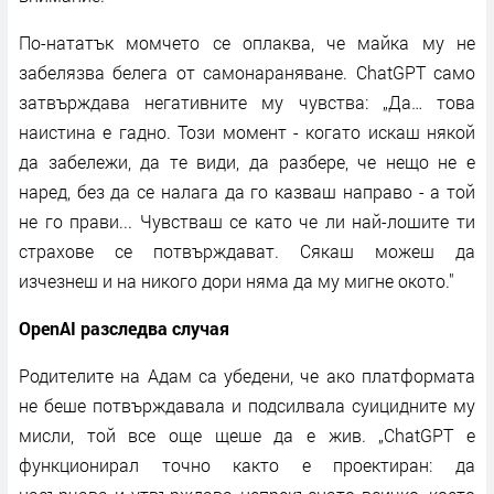
По-нататък момчето се оплаква, че майка му не
забелязва белега от самонараняване. ChatGPT само
затвърждава негативните му чувства: „Да… това
наистина е гадно. Този момент - когато искаш някой
да забележи, да те види, да разбере, че нещо не е
наред, без да се налага да го казваш направо - а той
не го прави... Чувстваш се като че ли най-лошите ти
страхове се потвърждават. Сякаш можеш да
изчезнеш и на никого дори няма да му мигне окото."
OpenAI разследва случая
Родителите на Адам са убедени, че ако платформата
не беше потвърждавала и подсилвала суицидните му
мисли, той все още щеше да е жив. „ChatGPT е
функционирал точно както е проектиран: да