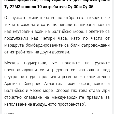
Ту-22М3 и около 10 изтребителя Су-30 и Су-35.
От руското министерство на отбраната твърдят, че
техните самолети са изпълнявали планирани полети
над неутрални води на Балтийско море. Полетите са
продължили над четири часа, като по части от
маршрута бомбардировачите са били съпровождани
от изтребители на други държави.
Москва подчертава, че полетите на руските
военновъздушни сили редовно се извършват над
неутрални води в различни региони – включително
Арктика, Северния Атлантик, Тихия океан, както и
Балтийско и Черно море. Според тях това става „при
стриктно спазване на международните правила за
използване на въздушното пространство“.