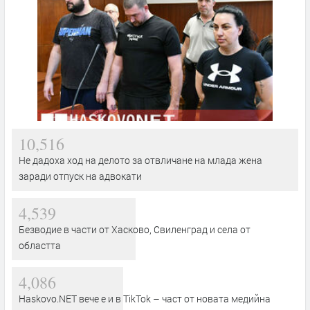
10,516
Не дадоха ход на делото за отвличане на млада жена
заради отпуск на адвокати
4,539
Безводие в части от Хасково, Свиленград и села от
областта
4,086
Haskovo.NET вече е и в TikTok – част от новата медийна