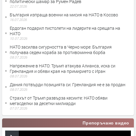
политически шамар за Румен Радев
22.07.2026
България изпраща военни на мисия на НАТО в Косово
16.07.2026
Ердоган подарил пистолети на лидерите на срещата на
НАТО
10.07.2026
НАТО засилва сигурността в Черно море: България
получава седем кораба за противоминна борба
08.07.2026
Напрежение в НАТО: Тръмп атакува Алианса, иска си
Гренландия и обяви края на примирието с Иран
08.07.2026
Дания потвърди позицията си: Гренландия не е за продан
08.07.2026
Страхът от Тръмп развърза кесиите: НАТО обяви
мегасделки за десетки милиарди
07.07.2026
Препоръчано видео