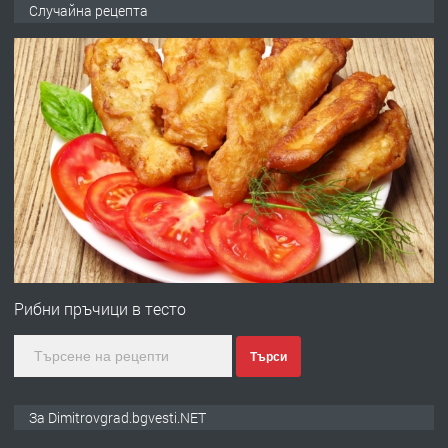
Случайна рецепта
вертикални щрангове
преди 11 месеца
ПРЕДЛАГА
Онлайн магазин за всички!
преди 11 месеца
ПРЕДЛАГА
Курс Помощник-възпитател
Рибни пръчици в тесто
Търси
преди 2 месеца
ПРЕДЛАГА
Къща в Странско
За Dimitrovgrad.bgvesti.NET