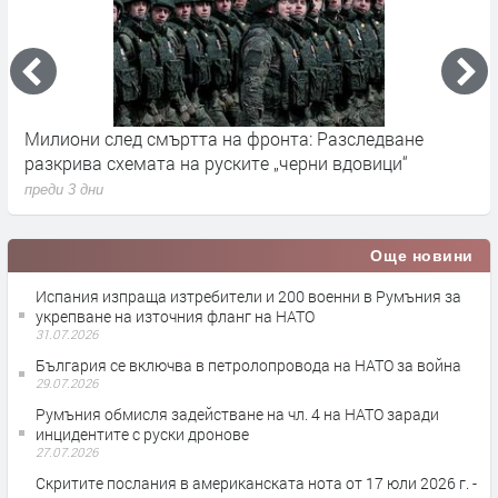
Германските служби разследват руски опити за
Х
влияние върху местния вот през септември
у
преди 3 дни
п
Още новини
Испания изпраща изтребители и 200 военни в Румъния за
укрепване на източния фланг на НАТО
31.07.2026
България се включва в петролопровода на НАТО за война
29.07.2026
Румъния обмисля задействане на чл. 4 на НАТО заради
инцидентите с руски дронове
27.07.2026
Скритите послания в американската нота от 17 юли 2026 г. -