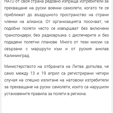
НАТО от своя страна редовно изпраща изтребители за
прехващане на руски военни самолети, когато те се
приближат до въздушното пространство на страни
членки на алианса. От организацията посочват, че
подобни полети често се извършват без включени
транспондери, без радиовръзка с диспечерите и без
подадени полетни планове. Много от тези мисии са
свързани с маршрути към и от руския анклав
Калининград.
Министерството на отбраната на Литва допълва, че
само между 13 и 19 април са регистрирани четири
случая на спешно излитане на натовски изтребители
за прехващане на руски самолети, които са нарушили
установените правила за полети в региона.