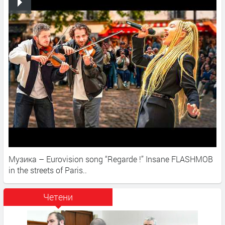
Музика – Eurovision song “Regarde !” Insane FLASHMOB
in the streets of Paris..​
Четени