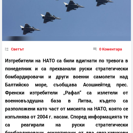
Светът
0 Коментара
Изтребители на НАТО са били вдигнати по тревога в
понеделник и са прехванали руски стратегически
бомбардировачи и други военни самолети над
Балтийско море, съобщава Асошиейтед прес.
Френски изтребители „Рафал“ са излетели от
военновъздушна база в Литва, където са
разположени като част от мисията на НАТО, която се
изпълнява от 2004 г. насам. Според информацията те
са реагирали на руски стратегически
бомбардировачи, ескортирани от два свръхзвукови