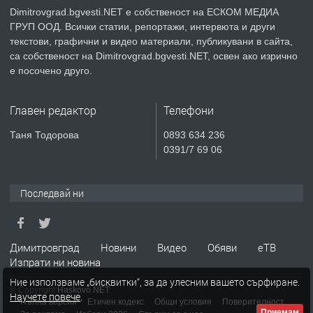
Dimitrovgrad.bgvesti.NET е собственост на ЕСКОМ МЕДИА
ГРУП ООД. Всички статии, репортажи, интервюта и други
преди 4 месеца
текстови, графични и видео материали, публикувани в сайта,
са собственост на Dimitrovgrad.bgvesti.NET, освен ако изрично
ПРЕДЛАГА
Професионални курсове
е посочено друго.
Главен редактор
Телефони
преди 4 месеца
Таня Тодорова
0893 634 236
0391/7 69 06
ПРЕДЛАГА
Ремонтирана къща в с. Ябълково,
община Димитровград, обл. Хасково
Последвай ни
преди 7 месеца
Димитровград
Новини
Видео
Обяви
еТВ
ПРЕДЛАГА
Продавам японска ряпа Дайкон
Изпрати ни новина
Ние използваме „бисквитки“, за да улесним вашето сърфиране.
© Copyright
Haskovo.NET
Научете повече
.
Пълна версия
Етичен кодекс
Общи условия
Поверителност
Приемам