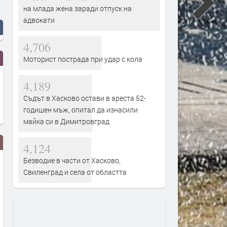
на млада жена заради отпуск на
адвокати
4,706
Моторист пострада при удар с кола
4,189
Съдът в Хасково остави в ареста 52-
годишен мъж, опитал да изнасили
майка си в Димитровград
4,124
Безводие в части от Хасково,
Свиленград и села от областта