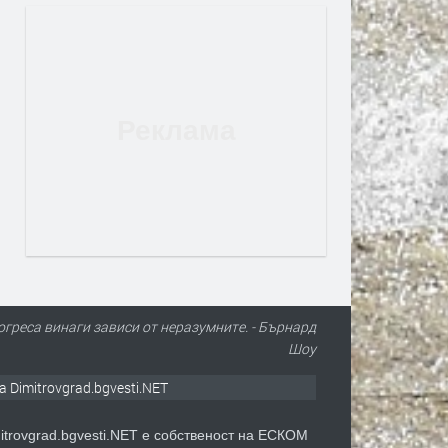
огреса винаги зависи от неразумните. - Бърнард
Шоу
а Dimitrovgrad.bgvesti.NET
itrovgrad.bgvesti.NET е собственост на ЕСКОМ