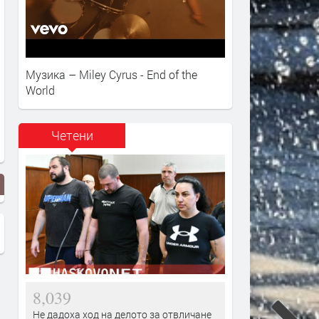
Музика – Miley Cyrus - End of the
World
Четени
8,039
Не дадоха ход на делото за отвличане