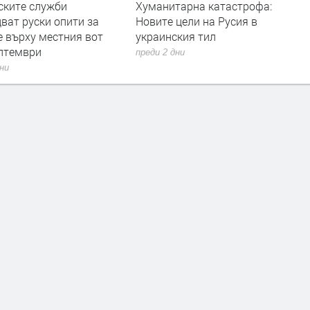
ужби
Хуманитарна катастрофа:
Дрон с е
и опити за
Новите цели на Русия в
летищет
местния вот
украинския тил
преди 2 дн
преди 2 дни