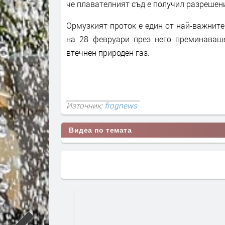
че плавателният съд е получил разрешени
Ормузкият проток е един от най-важните
на 28 февруари през него преминаваше
втечнен природен газ.
Източник:
frognews
Видеа по темата