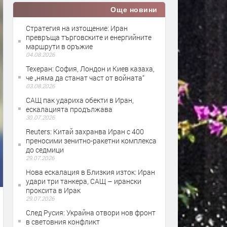
Още новини
Стратегия на изтощение: Иран
превръща търговските и енергийните
маршрути в оръжие
04.08.2026
Teхеран: София, Лондон и Киев казаха,
че „няма да станат част от войната“
03.08.2026
САЩ пак удариха обекти в Иран,
ескалацията продължава
30.07.2026
Reuters: Китай захранва Иран с 400
преносими зенитно-ракетни комплекса
до седмици
29.07.2026
Нова ескалация в Близкия изток: Иран
удари три танкера, САЩ – ирански
проксита в Ирак
29.07.2026
След Русия: Украйна отвори нов фронт
в световния конфликт