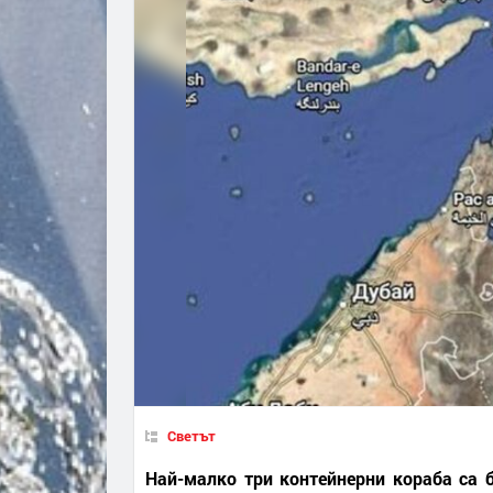
Светът
Най-малко три контейнерни кораба са 