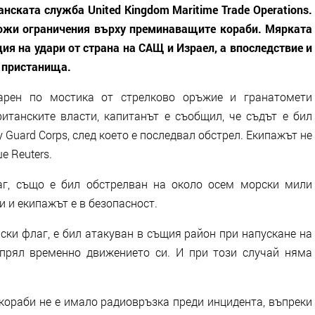
нската служба United Kingdom Maritime Trade Operations.
ложи ограничения върху преминаващите кораби. Мярката
ия на удари от страна на САЩ и Израел, а впоследствие и
 пристанища.
арен по мостика от стрелково оръжие и гранатомети
итанските власти, капитанът е съобщил, че съдът е бил
y Guard Corps, след което е последвал обстрел. Екипажът не
е Reuters.
аг, също е бил обстрелван на около осем морски мили
и и екипажът е в безопасност.
ски флаг, е бил атакуван в същия район при напускане на
спрял временно движението си. И при този случай няма
 кораби не е имало радиовръзка преди инцидента, въпреки