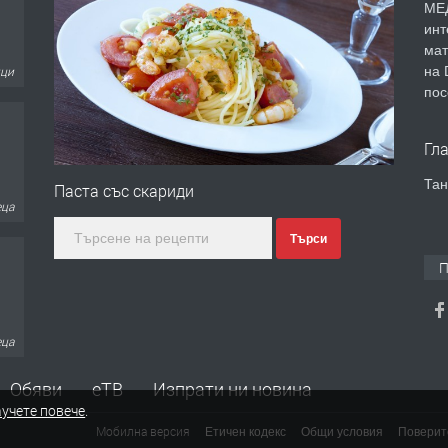
МЕД
инт
ици
мат
на 
пос
Гл
еца
Тан
Паста със скариди
Търси
П
еца
Обяви
еТВ
Изпрати ни новина
учете повече
.
Мобилна версия
Етичен кодекс
Общи условия
Поверит
еца