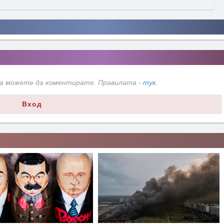
да можете да коментирате. Правилата -
тук
.
Вход