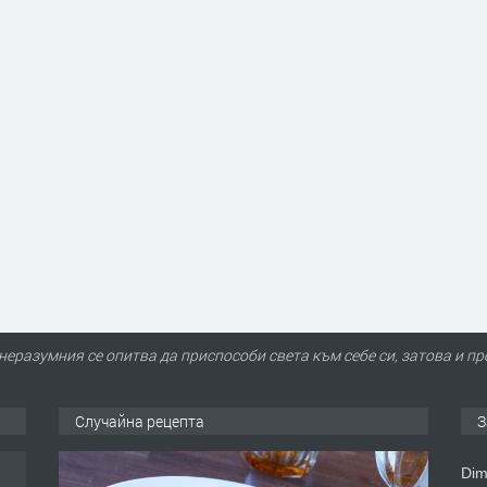
неразумния се опитва да приспособи света към себе си, затова и пр
Случайна рецепта
З
Dim