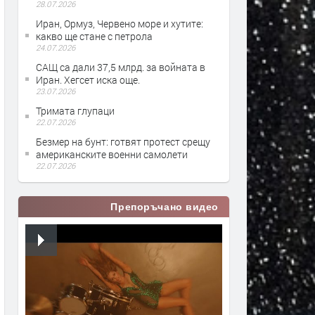
28.07.2026
Иран, Ормуз, Червено море и хутите:
какво ще стане с петрола
24.07.2026
САЩ са дали 37,5 млрд. за войната в
Иран. Хегсет иска още.
23.07.2026
Тримата глупаци
22.07.2026
Безмер на бунт: готвят протест срещу
американските военни самолети
22.07.2026
Препоръчано видео