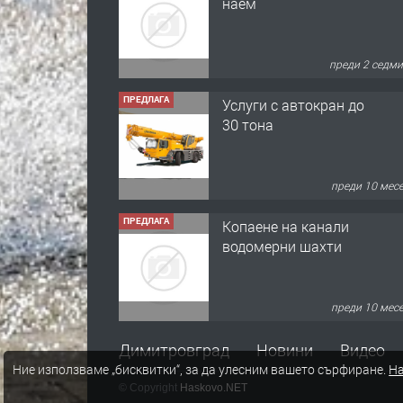
преди 2 седм
ПРЕДЛАГА
Услуги с автокран до
30 тона
преди 10 мес
ПРЕДЛАГА
Копаене на канали
водомерни шахти
преди 10 мес
ПРЕДЛАГА
Копаене на канали
шахти септични ями
Димитровград
Новини
Видео
Ние използваме „бисквитки“, за да улесним вашето сърфиране.
На
© Copyright
Haskovo.NET
преди 11 мес