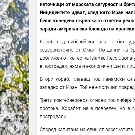
източници от морската сигурност и брита
Инцидентите идват, след като Иран на
беше въведена първо като ответна реакц
заради американска блокада на ирански
Кораб под либерийски флаг е бил уд
североизточно от Оман. По данни на бр
доближен от катер на Islamic Revolutionar
е пострадал, няма и екологични щети, пиш
Втори кораб, плаващ под панамски фл
западно от Иран. Той не е получил повред
Трети контейнеровоз, отново под либерий
протока. Корабът не е повреден, но е 
пострадали.
Според капитана на един от засегнатите