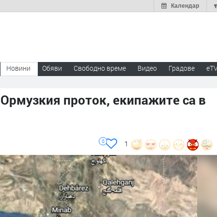
Календар
Новини
Обяви
Свободно време
Видео
Градове
eT
 Ормузкия проток, екипажите са в
0
1