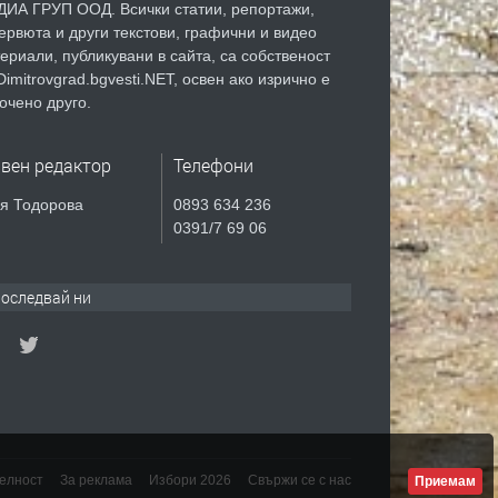
ИА ГРУП ООД. Всички статии, репортажи,
ервюта и други текстови, графични и видео
ериали, публикувани в сайта, са собственост
Dimitrovgrad.bgvesti.NET, освен ако изрично е
очено друго.
авен редактор
Телефони
я Тодорова
0893 634 236
0391/7 69 06
оследвай ни
елност
За реклама
Избори 2026
Свържи се с нас
Приемам