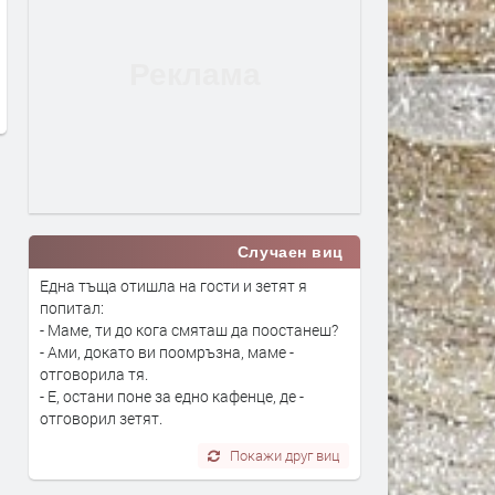
ксплозив е открит на
Сеута след трагедията: Кой е
о в Лайпциг
виновен – Испания, Мароко или
трафикантите?
и
преди 2 дни
Случаен виц
Една тъща отишла на гости и зетят я
попитал:
- Маме, ти до кога смяташ да поостанеш?
- Ами, докато ви поомръзна, маме -
отговорила тя.
- Е, остани поне за едно кафенце, де -
отговорил зетят.
Покажи друг виц