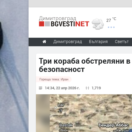
°C
27
Димитровград
България
Светът
Три кораба обстреляни в
безопасност
Гореща тема:
Иран
14:34, 22 апр 2026 г.
1,719