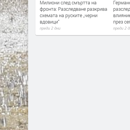
жарите
Милиони след смъртта на
Германските сл
е vs.
фронта: Разследване разкрива
разследват руск
схемата на руските „черни
влияние върху 
вдовици“
през септември
преди 2 дни
преди 2 дни