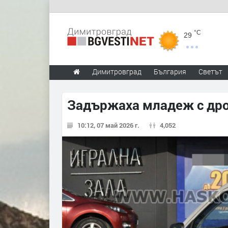
°C
29
Димитровград
България
Светът
Задържаха младеж с дрог
10:12, 07 май 2026 г.
4,052