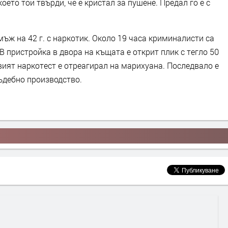
оето той твърди, че е кристал за пушене. Предал го е с
ъж на 42 г. с наркотик. Около 19 часа криминалисти са
В пристройка в двора на къщата е открит плик с тегло 50
вият наркотест е отреагирал на марихуана. Последвало е
ъдебно производство.