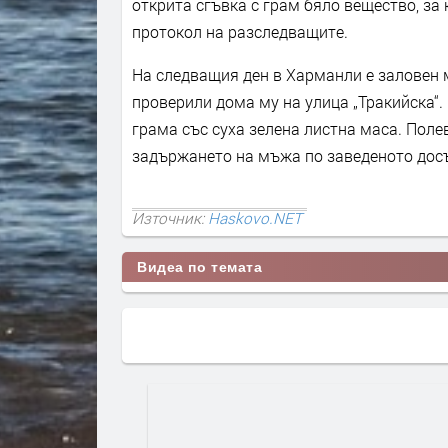
открита сгъвка с грам бяло вещество, за к
протокол на разследващите.
На следващия ден в Харманли е заловен м
проверили дома му на улица „Тракийска“. 
грама със суха зелена листна маса. Поле
задържането на мъжа по заведеното дос
Източник:
Haskovo.NET
Видеа по темата