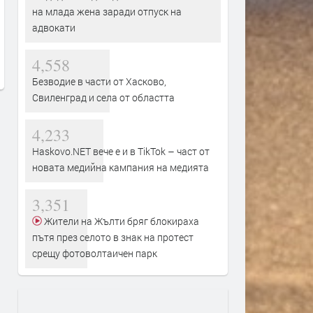
„Димитровград“ със загуба на
БАБХ иззе близо 800 кг о
на млада жена заради отпуск на
старта на сезона
лой без документи от авт
адвокати
преди 14 часа
преди 17 часа
4,558
Безводие в части от Хасково,
Свиленград и села от областта
4,233
Haskovo.NET вече е и в TikTok – част от
новата медийна кампания на медията
3,351
Жители на Жълти бряг блокираха
пътя през селото в знак на протест
срещу фотоволтаичен парк