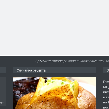
Бръчките трябва да обозначават само тези м
Случайна рецепта
З
Dim
МЕД
инт
мат
ици
на 
пос