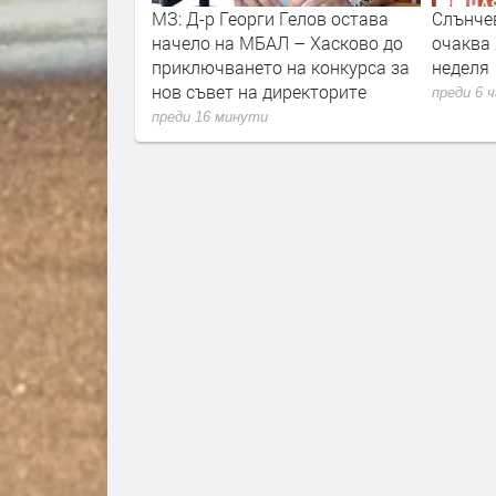
рци, доброволци
МЗ: Д-р Георги Гелов остава
Слънче
лючиха в
начело на МБАЛ – Хасково до
очаква 
а пожара в
приключването на конкурса за
неделя
о
нов съвет на директорите
преди 6 
преди 16 минути