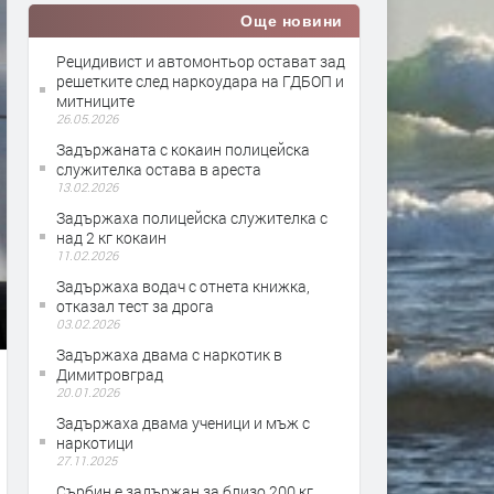
Още новини
Рецидивист и автомонтьор остават зад
решетките след наркоудара на ГДБОП и
митниците
26.05.2026
Задържаната с кокаин полицейска
служителка остава в ареста
13.02.2026
Задържаха полицейска служителка с
над 2 кг кокаин
11.02.2026
Задържаха водач с отнета книжка,
отказал тест за дрога
03.02.2026
Задържаха двама с наркотик в
Димитровград
20.01.2026
Задържаха двама ученици и мъж с
наркотици
27.11.2025
Сърбин е задържан за близо 200 кг