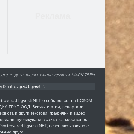
еста, където преди е имало усмивки. МАРК ТВЕН
а Dimitrovgrad.bgvesti.NET
itrovgrad.bgvesti.NET е собственост на ЕСКОМ
ИА ГРУП ООД. Всички статии, репортажи,
ервюта и други текстови, графични и видео
ериали, публикувани в сайта, са собственост
Dimitrovgrad.bgvesti.NET, освен ако изрично е
очено друго.