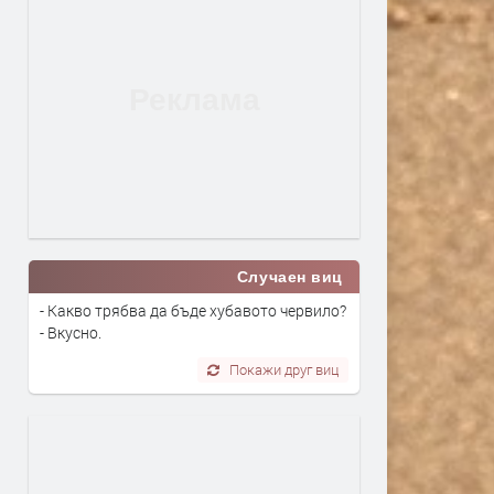
Случаен виц
- Какво трябва да бъде хубавото червило?
- Вкусно.
Покажи друг виц