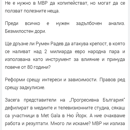
Не е нужно в МВР да копипействат, но могат да се
ползват полезните неща.
Преди всичко е нужен задълбочен анализ.
Безмилостен дори.
Ще дръзне ли Румен Радев да атакува крепост, в която
се наливат над 2 милиарда евро народна пара и
използвана като инструмент за влияние и принуда
повече от 80 години?
Реформи срещу интереси и зависимости. Правов ред
срещу задкулисие.
Засега представители на „Прогресивна България“
дефилират в медиите и телевизионните студиа, сякаш
са участници в Met Gala в Ню Йорк. А ние очакваме
работа и резултати. Много ли искаме? МВР ни излиза