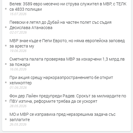
Велев: 3589 евро месечно ни струва служител в МВР, с ТЕЛК
са 4833 полицаи
15.07.2026
Пеевски е летял до Дубай на частен полет със съдия
Десислава Атанасова
02.07.2026
МВР знае къде е Пепи Еврото, но няма европейска заповед
за ареста му
19.06.2026
Сметната палата проверява МВР за изхарчени 1,3 млрд.лв
за пожари
16.06.2026
При акция срещу наркоразпространението бе открит
хеликоптер
01.06.2026
Фон дер Лайен предупреди Радев: Срокът за милиардите по
ПВУ изтича, реформите трябва да се ускорят
28.05.2026
МО и МВР се изправиха пред неразрешима задача със
заплатите
26.05.2026