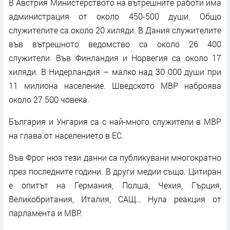
В Австрия Министерството на вътрешните работи има
администрация от около 450-500 души. Общо
служителите са около 20 хиляди. В Дания служителите
във вътрешното ведомство са около 26 400
служители. Във Финландия и Норвегия са около 17
хиляди. В Нидерландия – малко над 30 000 души при
11 милиона население. Шведското МВР наброява
около 27 500 човека.
България и Унгария са с най-много служители в МВР
на глава от населението в ЕС.
Във Фрог нюз тези данни са публикувани многократно
през последните години. В други медии също. Цитиран
е опитът на Германия, Полша, Чехия, Гърция,
Великобритания, Италия, САЩ… Нула реакция от
парламента и МВР.