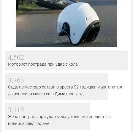
4,502
Моторист пострада при удар с кола
3,763
Съдът в Хасково остави в ареста 52-годишен мъж, опитал
да изнасили майка си в Димитровград
3,115
Жена пострада при удар между коли, мотопедист е в
болница след падане