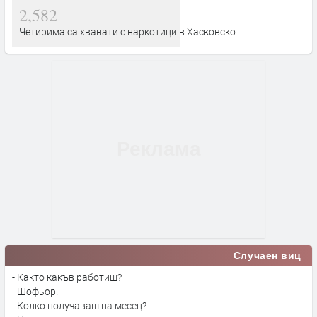
2,582
Четирима са хванати с наркотици в Хасковско
Случаен виц
- Както какъв работиш?
- Шофьор.
- Колко получаваш на месец?