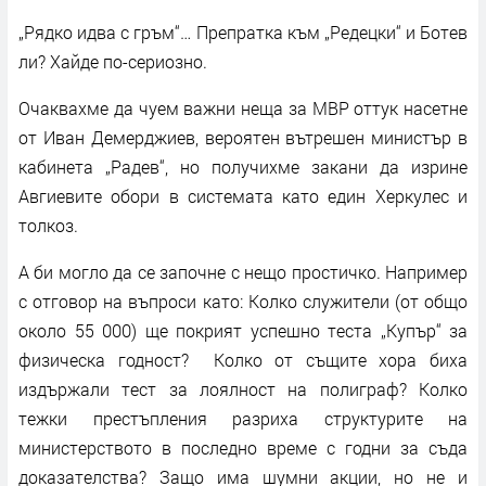
„Рядко идва с гръм“… Препратка към „Редецки“ и Ботев
ли? Хайде по-сериозно.
Очаквахме да чуем важни неща за МВР оттук насетне
от Иван Демерджиев, вероятен вътрешен министър в
кабинета „Радев“, но получихме закани да изрине
Авгиевите обори в системата като един Херкулес и
толкоз.
А би могло да се започне с нещо простичко. Например
с отговор на въпроси като: Колко служители (от общо
около 55 000) ще покрият успешно теста „Купър“ за
физическа годност? Колко от същите хора биха
издържали тест за лоялност на полиграф? Колко
тежки престъпления разриха структурите на
министерството в последно време с годни за съда
доказателства? Защо има шумни акции, но не и