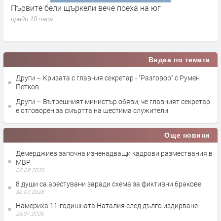
Сметната палата ще провeрява Пеевски за конфликт
Д
на интереси
х
преди 10 часа
п
Видеа по темата
Други – Кризата с главния секретар - "Разговор" с Румен
Петков
Други – Вътрешният министър обяви, че главният секретар
е отговорен за смъртта на шестима служители
Още новини
Демерджиев започна изненадващи кадрови размествания в
МВР
05.08.2026
8 души са арестувани заради схема за фиктивни бракове
30.07.2026
Намериха 11-годишната Наталия след дълго издирване
23.07.2026