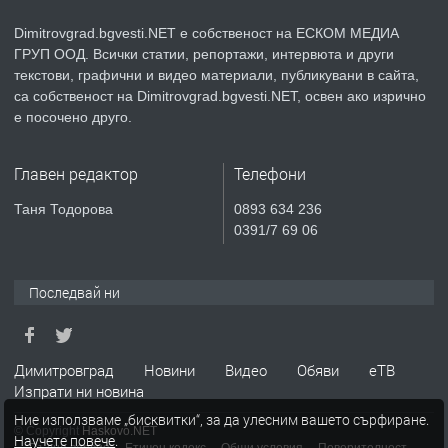
Dimitrovgrad.bgvesti.NET е собственост на ЕСКОМ МЕДИА
ГРУП ООД. Всички статии, репортажи, интервюта и други
преди 4 месеца
текстови, графични и видео материали, публикувани в сайта,
са собственост на Dimitrovgrad.bgvesti.NET, освен ако изрично
ПРЕДЛАГА
Професионални курсове
е посочено друго.
Главен редактор
Телефони
преди 4 месеца
Таня Тодорова
0893 634 236
0391/7 69 06
ПРЕДЛАГА
Ремонтирана къща в с. Ябълково,
община Димитровград, обл. Хасково
Последвай ни
преди 7 месеца
Димитровград
Новини
Видео
Обяви
еТВ
ПРЕДЛАГА
Продавам японска ряпа Дайкон
Изпрати ни новина
Ние използваме „бисквитки“, за да улесним вашето сърфиране.
© Copyright
Haskovo.NET
Научете повече
.
Пълна версия
Етичен кодекс
Общи условия
Поверителност