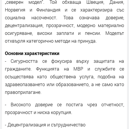
„северен модел“. Той обхваща Швеция, Дания,
Норвегия и Финландия и се характеризира със
социална насоченост. Това означава доверие,
децентрализация, прозрачност, модерно материално
осигуряване, високи заплати и пенсии. Моделът
отхвърля категорично методи на принуда.
Основни характеристики
- Сигурността се фокусира върху защитата на
гражданите. Функцията на МВР и службите се
осъществява като обществена услуга, подобна на
здравеопазването или образованието, а не само като
правоприлагане.
- Високото доверие се постига чрез отчетност,
прозрачност и ниска корупция.
- Децентрализация и сътрудничество