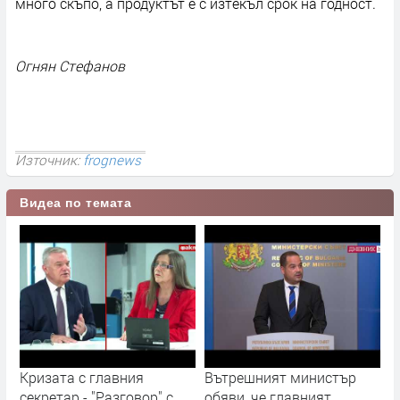
много скъпо, а продуктът е с изтекъл срок на годност.
Огнян Стефанов
Източник:
frognews
Видеа по темата
Кризата с главния
Вътрешният министър
секретар - "Разговор" с
обяви, че главният