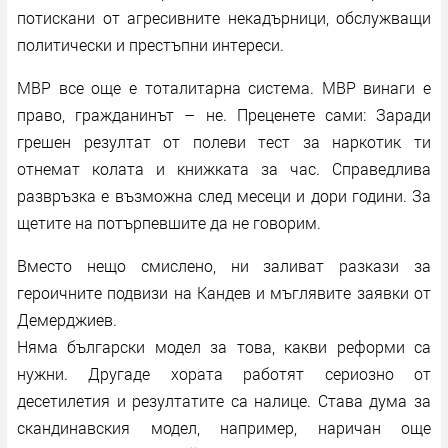
потискани от агресивните некадърници, обслужващи
политически и престъпни интереси.
МВР все още е тоталитарна система. МВР винаги е
право, гражданинът – не. Преценете сами: Заради
грешен резултат от полеви тест за наркотик ти
отнемат колата и книжката за час. Справедлива
развръзка е възможна след месеци и дори години. За
щетите на потърпевшите да не говорим.
Вместо нещо смислено, ни заливат разкази за
героичните подвизи на Кандев и мъглявите заявки от
Демерджиев.
Няма български модел за това, какви реформи са
нужни. Другаде хората работят сериозно от
десетилетия и резултатите са налице. Става дума за
скандинавския модел, например, наричан още