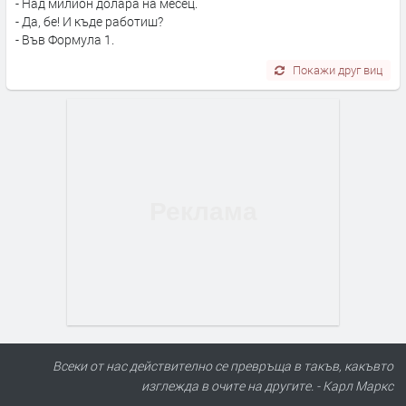
- Над милион долара на месец.
- Да, бе! И къде работиш?
- Във Формула 1.
Покажи друг виц
Всеки от нас действително се превръща в такъв, какъвто
изглежда в очите на другите. - Карл Маркс