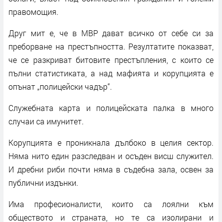
правомощия.
Друг мит е, че в МВР дават всичко от себе си за
преборване на престъпността. Резултатите показват,
че се разкриват битовите престъпления, с които се
пълни статистиката, а над мафията и корупцията е
опънат „полицейски чадър“.
Служебната карта и полицейската палка в много
случаи са имунитет.
Корупцията е проникнала дълбоко в целия сектор.
Няма нито един разследван и осъден висш служител.
И дребни риби почти няма в съдебна зала, освен за
публични издънки.
Има професионалисти, които са лоялни към
обществото и страната, но те са изолирани и