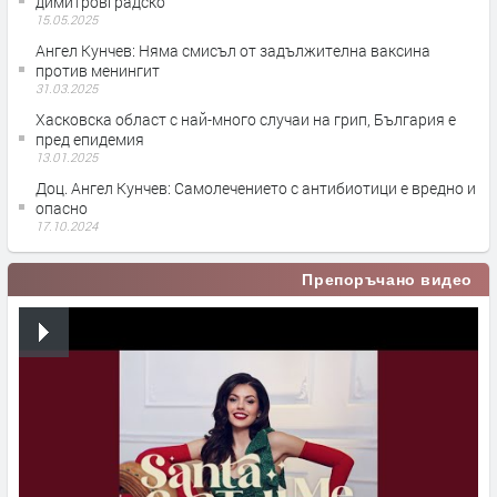
димитровградско
15.05.2025
Ангел Кунчев: Няма смисъл от задължителна ваксина
против менингит
31.03.2025
Хасковска област с най-много случаи на грип, България е
пред епидемия
13.01.2025
Доц. Ангел Кунчев: Самолечението с антибиотици е вредно и
опасно
17.10.2024
Препоръчано видео