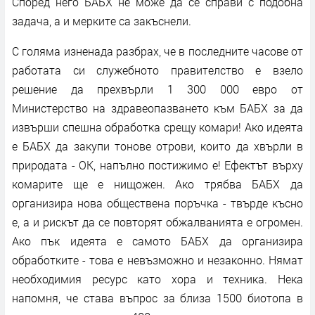
Според него БАБХ не може да се справи с подобна
задача, а и мерките са закъснели.
С голяма изненада разбрах, че в последните часове от
работата си служебното правителство е взело
решение да прехвърли 1 300 000 евро от
Министерство на здравеопазването към БАБХ за да
извърши спешна обработка срещу комари! Ако идеята
е БАБХ да закупи тонове отрови, които да хвърли в
природата - ОК, напълно постижимо е! Ефектът върху
комарите ще е нищожен. Ако трябва БАБХ да
организира нова обществена поръчка - твърде късно
е, а и рискът да се повторят обжалванията е огромен.
Ако пък идеята е самото БАБХ да организира
обработките - това е невъзможно и незаконно. Нямат
необходимия ресурс като хора и техника. Нека
напомня, че става въпрос за близа 1500 биотопа в