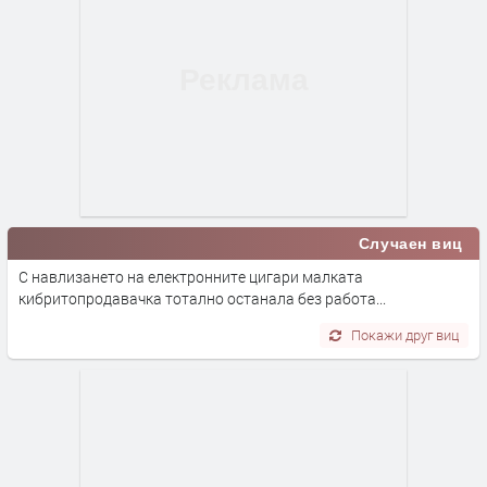
Случаен виц
С навлизането на електронните цигари малката
кибритопродавачка тотално останала без работа...
Покажи друг виц