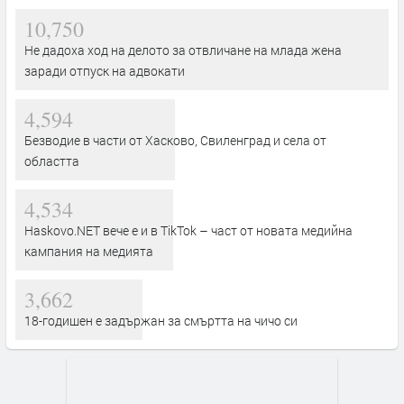
10,750
Не дадоха ход на делото за отвличане на млада жена
заради отпуск на адвокати
4,594
Безводие в части от Хасково, Свиленград и села от
областта
4,534
Haskovo.NET вече е и в TikTok – част от новата медийна
кампания на медията
3,662
18-годишен е задържан за смъртта на чичо си