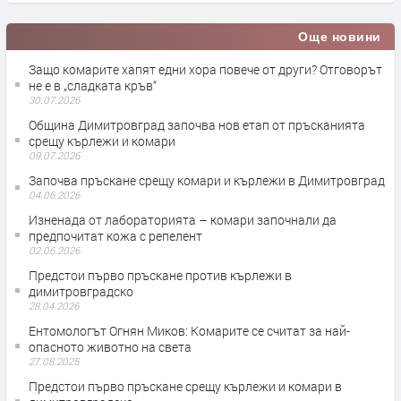
Още новини
Защо комарите хапят едни хора повече от други? Отговорът
не е в „сладката кръв“
30.07.2026
Община Димитровград започва нов етап от пръсканията
срещу кърлежи и комари
09.07.2026
Започва пръскане срещу комари и кърлежи в Димитровград
04.06.2026
Изненада от лабораторията – комари започнали да
предпочитат кожа с репелент
02.06.2026
Предстои първо пръскане против кърлежи в
димитровградско
28.04.2026
Ентомологът Огнян Миков: Комарите се считат за най-
опасното животно на света
27.08.2025
Предстои първо пръскане срещу кърлежи и комари в