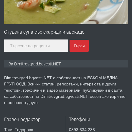
преди 11 месеца
ПРЕДЛАГА
Онлайн магазин за всички!
Студена супа със скариди и авокадо
Търси
преди 11 месеца
ПРЕДЛАГА
Курс Помощник-възпитател
За Dimitrovgrad.bgvesti.NET
Dimitrovgrad.bgvesti.NET е собственост на ЕСКОМ МЕДИА
ГРУП ООД. Всички статии, репортажи, интервюта и други
преди 2 месеца
текстови, графични и видео материали, публикувани в сайта,
са собственост на Dimitrovgrad.bgvesti.NET, освен ако изрично
ПРЕДЛАГА
Къща в Странско
е посочено друго.
Главен редактор
Телефони
преди 4 месеца
Таня Тодорова
0893 634 236