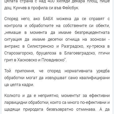
цялата страна с над 400 хиляди декара площ, пише
доц. Кунчев в профила си във Фейсбук.
Според него, ако БАБХ можеха да се справят с
контрола и обработките на собствените си обекти,
„нямаше в момента да имаме безпрецедентната
ситуация да имаме десетки огнища на зоонози -
антракс в Силистренско и Разградско, ку-треска в
Старозагорско, бруцелоза в Благоевградско, птичи
грип в Хасковско и Пловдивско“.
Той припомня, че според нормативната уредба
обработки могат да извършват само квалифицирани
ца целта кадри.
Колкото и да е неприятно, моментът за ефективни
ларвицидни обработки, които са много по-ефективни и
щадящи природата безвъзвратно отминава. А да