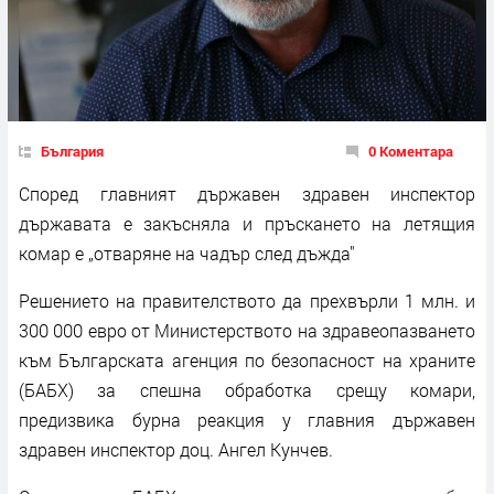
България
0 Коментара
Според главният държавен здравен инспектор
държавата е закъсняла и пръскането на летящия
комар е „отваряне на чадър след дъжда"
Решението на правителството да прехвърли 1 млн. и
300 000 евро от Министерството на здравеопазването
към Българската агенция по безопасност на храните
(БАБХ) за спешна обработка срещу комари,
предизвика бурна реакция у главния държавен
здравен инспектор доц. Ангел Кунчев.