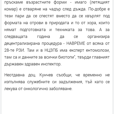
пръскаме възрастните форми - имаго (летящият
комар) е отваряне на чадър след дъжда. По-добре е
тези пари да се спестят вместо да се хвърлят под
формата на отрови в природата и то от хора, които
нямат подготовката и техниката за това. А за
следващата година да се организира
децентрализирана процедура - НАВРЕМЕ от всяка от
28-те РЗИ. Там и в НЦЗПБ има експерт ентомолози,
там са и данните за всички биотопи“, твърди главният
държавен здравен инспектор.
Неотдавна доц. Кунчев съобщи, че временно не
изпълнява служебните си задължения, тъй като се
лекува от онкологично заболяване.