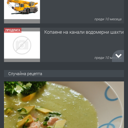
преди 10 месеца
ПРЕДЛАГА
Копаене на канали водомерни шахти
преди 10 месеца
ПРЕДЛАГА
Копаене на канали шахти септични
Случайна рецепта
ями
преди 11 месеца
ПРЕДЛАГА
Отпушване на канали тоалетни
вертикални щрангове