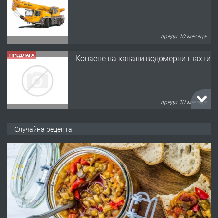
преди 10 месеца
ПРЕДЛАГА
Копаене на канали водомерни шахти
преди 10 месеца
ПРЕДЛАГА
Копаене на канали шахти септични
Случайна рецепта
ями
преди 11 месеца
ПРЕДЛАГА
Отпушване на канали тоалетни
вертикални щрангове