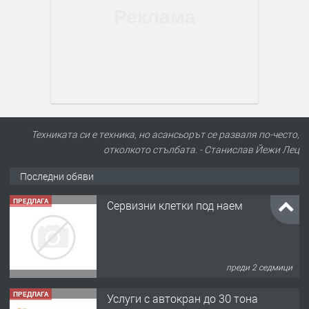
Техниката си е техника, но асансьорът се разваля по-често,
отколкото стълбата. - Станислав Йежи Лец
Последни обяви
ПРЕДЛАГА
Сервизни клетки под наем
преди 2 седмици
ПРЕДЛАГА
Услуги с автокран до 30 тона