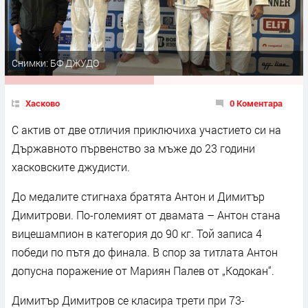
Снимки: БФ ДЖУДО
Хасково
0 Коментара
С актив от две отличия приключиха участието си на
Държавното първенство за мъже до 23 години
хасковските джудисти.
До медалите стигнаха братята Антон и Димитър
Димитрови. По-големият от двамата – Антон стана
вицешампион в категория до 90 кг. Той записа 4
победи по пътя до финала. В спор за титлата Антон
допусна поражение от Мариян Палев от „Кодокан“.
Димитър Димитров се класира трети при 73-