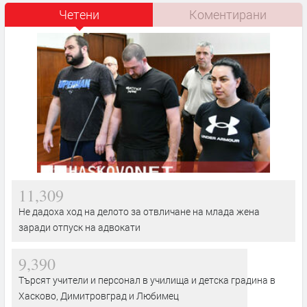
Четени
Коментирани
11,309
Не дадоха ход на делото за отвличане на млада жена
заради отпуск на адвокати
9,390
Търсят учители и персонал в училища и детска градина в
Хасково, Димитровград и Любимец