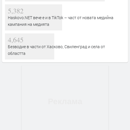
5,382
Haskovo.NET вече е и в TikTok – част от новата медийна
кампания на медията
4,645
Безводие в части от Хасково, Свиленград и села от
областта