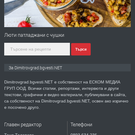
преди 11 месеца
ПРЕДЛАГА
Онлайн магазин за всички!
Люти патладжани с чушки
Търси
преди 11 месеца
ПРЕДЛАГА
Курс Помощник-възпитател
За Dimitrovgrad.bgvesti.NET
Dimitrovgrad.bgvesti.NET е собственост на ЕСКОМ МЕДИА
ГРУП ООД. Всички статии, репортажи, интервюта и други
преди 2 месеца
текстови, графични и видео материали, публикувани в сайта,
са собственост на Dimitrovgrad.bgvesti.NET, освен ако изрично
ПРЕДЛАГА
Къща в Странско
е посочено друго.
Главен редактор
Телефони
преди 4 месеца
Таня Тодорова
0893 634 236