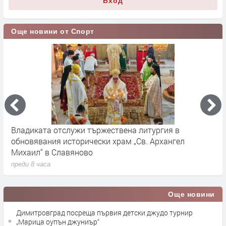
Вход
Още новини от Спорт
Владиката отслужи тържествена литургия в
А
т
обновявания исторически храм „Св. Архангел
к
Михаил“ в Славяново
п
преди 8 часа
Още новини
Димитровград посреща първия детски джудо турнир
„Марица оупън джуниър“