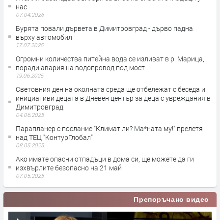
нас
07.04.2026
Бурята повали дървета в Димитровград - дърво падна
върху автомобил
17.07.2025
Огромни количества питейна вода се изливат в р. Марица,
поради авария на водопровод под мост
19.06.2025
Световния ден на околната среда ще отбележат с беседа и
инициативи децата в Дневен център за деца с увреждания в
Димитровград
04.06.2025
Парапланер с послание "Климат ли? Ма*ната му!" прелетя
над ТЕЦ "КонтурГлобал"
08.05.2025
Ако имате опасни отпадъци в дома си, ще можете да ги
изхвърлите безопасно на 21 май
07.05.2025
Препоръчано видео