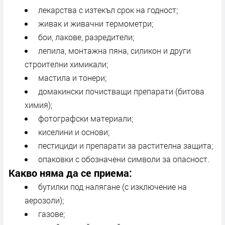
лекарства с изтекъл срок на годност;
живак и живачни термометри;
бои, лакове, разредители;
лепила, монтажна пяна, силикон и други
строителни химикали;
мастила и тонери;
домакински почистващи препарати (битова
химия);
фотографски материали;
киселини и основи;
пестициди и препарати за растителна защита;
опаковки с обозначени символи за опасност.
Какво няма да се приема:
бутилки под налягане (с изключение на
аерозоли);
газове;