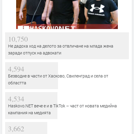
10,750
Не дадоха ход на делото за отвличане на млада жена
заради отпуск на адвокати
4,594
Безводие в части от Хасково, Свиленград и села от
областта
4,534
Haskovo.NET вече е и в TikTok – част от новата медийна
кампания на медията
3,662