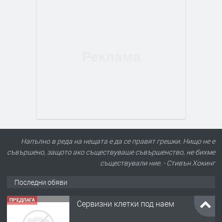
Напълно в реда на нещата е да се правят грешки. Нищо не е
съвършено, защото ако съществуваше съвършенство, не бихме
съществували ние. - Стивън Хокинг
Последни обяви
ПРЕДЛАГА
Сервизни клетки под наем