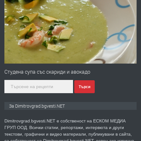
преди 11 месеца
ПРЕДЛАГА
Отпушване на канали тоалетни
вертикални щрангове
преди 11 месеца
ПРЕДЛАГА
Онлайн магазин за всички!
Студена супа със скариди и авокадо
Търси
преди 11 месеца
ПРЕДЛАГА
Курс Помощник-възпитател
За Dimitrovgrad.bgvesti.NET
Dimitrovgrad.bgvesti.NET е собственост на ЕСКОМ МЕДИА
ГРУП ООД. Всички статии, репортажи, интервюта и други
преди 2 месеца
текстови, графични и видео материали, публикувани в сайта,
са собственост на Dimitrovgrad.bgvesti.NET, освен ако изрично