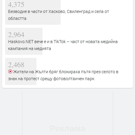
4,375
Безводие в части от Хасково, Свиленград и села от
областта
2,964
Haskovo.NET вече е и в TikTok – част от новата медийна
кампания на медията
2,468
Жители на Жълти бряг блокираха пътя през селото в
знак на протест срещу фотоволтаичен парк