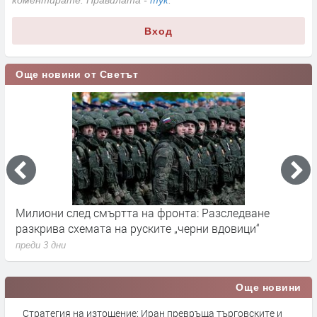
Вход
Още новини от Светът
ледване
Германските служби разследват руски опити
вици“
влияние върху местния вот през септември
преди 3 дни
Още новини
Стратегия на изтощение: Иран превръща търговските и