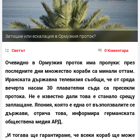
​​​​​​​Затишие или ескалация в Ормузкия проток?
Светът
0 Коментара
Очевидно в Ормузкия проток има пролуки: през
последните дни множество кораби са минали оттам.
Иранската държавна телевизия съобщи, че от сряда
вечерта насам 30 плавателни съда са пресекли
протока. Не е известно дали това е станало срещу
заплащане. Япония, която е една от възползвалите се
държави, отрича това, информира германската
обществена медия АРД.
„И тогава ще гарантираме, че всеки кораб ще може