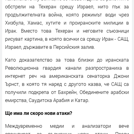
обстрели на Техеран срещу Израел, нито пък за
продължителната война, която режимът води чрез
Хизбула, Хамас, хутите и проиранските милиции в
Ирак. Вместо това Техеран и неговите съюзници
рисуват картина, в която всички са срещу Иран - САЩ,
Израел, държавите в Персийския залив.
Като доказателство за това близки до иранската
Революционна гвардия канали разпространиха в
интернет реч на американската сенаторка Джони
Ърнст, в която тя наред с другото казва, че САЩ са
получили подкрепа от Бахрейн, Обединените арабски
емирства, Саудитска Арабия и Катар.
Ще има ли скоро нови атаки?
Междувременно медии и анализатори вече
спекулират за възможни нови атаки. Преди