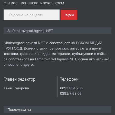
Натиас - испански млечен крем
ПРЕДЛАГА
Курс Помощник-възпитател
Търси
преди 2 месеца
За Dimitrovgrad.bgvesti.NET
ПРЕДЛАГА
Къща в Странско
Dimitrovgrad.bgvesti.NET е собственост на ЕСКОМ МЕДИА
ГРУП ООД. Всички статии, репортажи, интервюта и други
текстови, графични и видео материали, публикувани в сайта,
са собственост на Dimitrovgrad.bgvesti.NET, освен ако изрично
е посочено друго.
преди 4 месеца
ПРЕДЛАГА
Професионални курсове
Главен редактор
Телефони
Таня Тодорова
0893 634 236
0391/7 69 06
преди 4 месеца
Последвай ни
ПРЕДЛАГА
Ремонтирана къща в с. Ябълково,