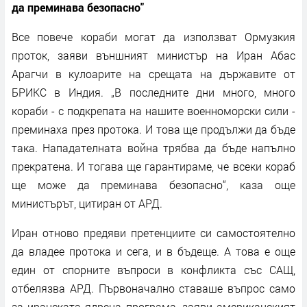
да преминава безопасно"
Все повече кораби могат да използват Ормузкия
проток, заяви външният министър на Иран Абас
Арагчи в кулоарите на срещата на държавите от
БРИКС в Индия. „В последните дни много, много
кораби - с подкрепата на нашите военноморски сили -
преминаха през протока. И това ще продължи да бъде
така. Нападателната война трябва да бъде напълно
прекратена. И тогава ще гарантираме, че всеки кораб
ще може да преминава безопасно“, каза още
министърът, цитиран от АРД.
Иран отново предяви претенциите си самостоятелно
да владее протока и сега, и в бъдеще. А това е още
един от спорните въпроси в конфликта със САЩ,
отбелязва АРД. Първоначално ставаше въпрос само
за иранската ядрена програма, заяви американският