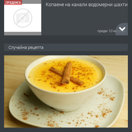
преди 10 месеца
ПРЕДЛАГА
Копаене на канали шахти септични
ями
Случайна рецепта
преди 11 месеца
ПРЕДЛАГА
Отпушване на канали тоалетни
вертикални щрангове
преди 11 месеца
ПРЕДЛАГА
Онлайн магазин за всички!
преди 11 месеца