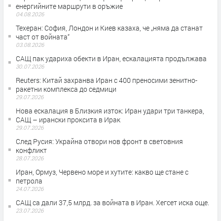
енергийните маршрути в оръжие
04.08.2026
Teхеран: София, Лондон и Киев казаха, че „няма да станат
част от войната“
03.08.2026
САЩ пак удариха обекти в Иран, ескалацията продължава
30.07.2026
Reuters: Китай захранва Иран с 400 преносими зенитно-
ракетни комплекса до седмици
29.07.2026
Нова ескалация в Близкия изток: Иран удари три танкера,
САЩ – ирански проксита в Ирак
29.07.2026
След Русия: Украйна отвори нов фронт в световния
конфликт
28.07.2026
Иран, Ормуз, Червено море и хутите: какво ще стане с
петрола
24.07.2026
САЩ са дали 37,5 млрд. за войната в Иран. Хегсет иска още.
23.07.2026