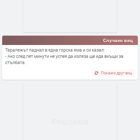
Случаен виц
Таралежът паднал в една горска яма и си казал:
- Ако след пет минути не успея да изляза ще ида вкъщи за
стълбата.
Покажи друг виц