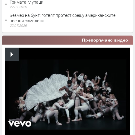
Тримата глупаци
22.07.2026
Безмер на бунт: готвят протест срещу американските
военни самолети
22.07.2026
Препоръчано видео