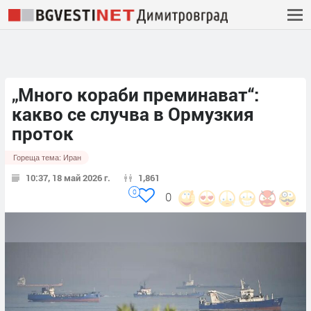
„Много кораби преминават“:
какво се случва в Ормузкия
проток
Гореща тема:
Иран
10:37, 18 май 2026 г.
1,861
0
0