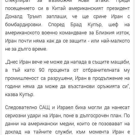
посещението си в Китай американският президент
Доналд Тръмп заплаши, че ще срине Иран с
бомбардировки. Според Брад Купър, шеф на
американското военно командване за Близкия изток,
Иран почти няма как да се защити - или най-малкото
не за дълго време.
„Днес Иран вече не може да напада в същите мащаби,
а тъй като 90 процента от отбранителната му
промишленост са разрушени, Иран в продължение на
години няма да може да възстанови оръжията си“,
казва Купър.
Следователно САЩ и Израел биха могли да нанесат
сериозни удари на Иран, поне в дългосрочен план. По
данни на американски медии, които се позовават на
доклад на тайните служби, към момента Иран е