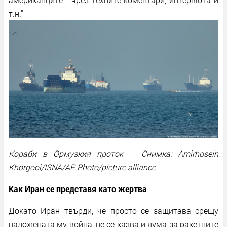
т.н."
Кораби в Ормузкия проток Снимка: Amirhosein
Khorgooi/ISNA/AP Photo/picture alliance
Как Иран се представя като жертва
Докато Иран твърди, че просто се защитава срещу
наложената му война, не се казва и дума за ракетните