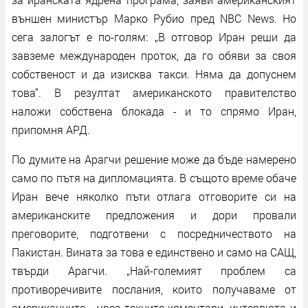
външен министър Марко Рубио пред NBC News. Но
сега залогът е по-голям: „В отговор Иран реши да
завземе международен проток, да го обяви за своя
собственост и да изисква такси. Няма да допуснем
това“. В резултат американското правителство
наложи собствена блокада - и то спрямо Иран,
припомня АРД.
По думите на Арагчи решение може да бъде намерено
само по пътя на дипломацията. В същото време обаче
Иран вече няколко пъти отлага отговорите си на
американските предложения и дори провали
преговорите, подготвени с посредничеството на
Пакистан. Вината за това е единствено и само на САЩ,
твърди Арагчи. „Най-големият проблем са
противоречивите послания, които получаваме от
американците - чрез техните коментари, интервюта и