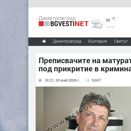
°C
36
Димитровград
България
Светът
Преписвачите на матура
под прикритие в кримин
16:21, 20 май 2026 г.
9,657