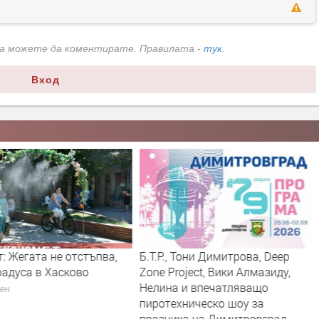
да можете да коментирате. Правилата -
тук
.
Вход
т: Жегата не отстъпва,
Б.Т.Р., Тони Димитрова, Deep
радуса в Хасково
Zone Project, Вики Алмазиду,
Нелина и впечатляващо
ден
пиротехническо шоу за
празника на Димитровград