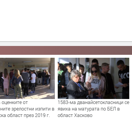
 оценките от
1583-ма дванайсетокласници се
ните зрелостни изпити в
явиха на матурата по БЕЛ в
ка област през 2019 г.
област Хасково