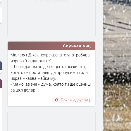
Случаен виц
Малкият Джек непрекъснато употребява
израза "по дяволите".
- Ще ти давам по десет цента всеки път,
когато се постараеш да пропуснеш тоди
израз! - казва майка му.
- Мамо, аз знам дума, която ти ще оцениш
за цял долар!
Покажи друг виц