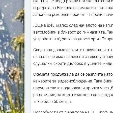
екшъни. Те поддържали връзка със свои 
сградата на Езиковата гимназия. Това ра
заловени рекорден брой от 11 преписвачи
„Още в 8:45, малко след началото на изп
автомобили в близост до гимназията. Та
устройствата“, разказа директорът. Те п
След това двамата, които получавали отг
оказало, че имат залепени с тиксо устро
слушалки, скрити дълбоко в ушните миди
Схемата продължила да се разплита като
камерите за видеоноблюдение. Така били 
нарушителите поддържали връзка чрез „б
разстояние, на което е можело да се отд
тях е било 50 метра.
Подробности от директора на ЕГ „Проф. д