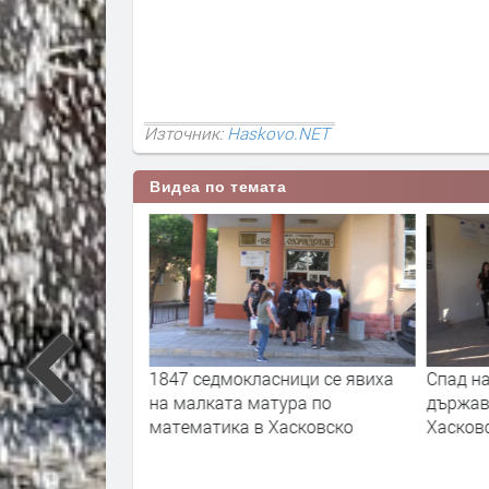
Източник:
Haskovo.NET
Видеа по темата
ченици са
1847 седмокласници се явиха
Спад на
ва показват
на малката матура по
държав
 националните
математика в Хасковско
Хасковс
ания