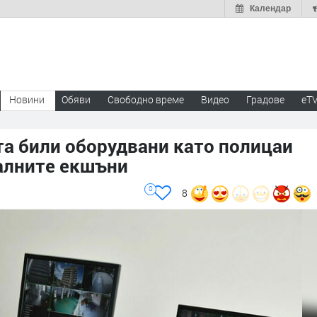
Календар
Новини
Обяви
Свободно време
Видео
Градове
eT
та били оборудвани като полицаи
алните екшъни
0
8