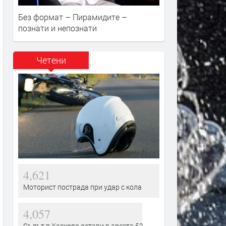
Без формат – Пирамидите –
познати и непознати
Четени
4,621
Моторист пострада при удар с кола
4,057
Съдът в Хасково остави в ареста 52-