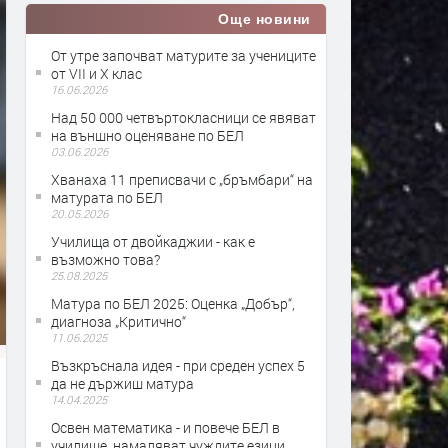
Още новини
От утре започват матурите за учениците
от VII и X клас
16.06.2026
Над 50 000 четвъртокласници се явяват
на външно оценяване по БЕЛ
03.06.2026
Хванаха 11 преписвачи с „бръмбари“ на
матурата по БЕЛ
20.05.2026
Училища от двойкаджии - как е
възможно това?
25.08.2025
Матура по БЕЛ 2025: Оценка „Добър“,
диагноза „Критично“
11.06.2025
Възкръснала идея - при среден успех 5
да не държиш матура
14.04.2025
Освен математика - и повече БЕЛ в
училище, намаляват чуждите езици