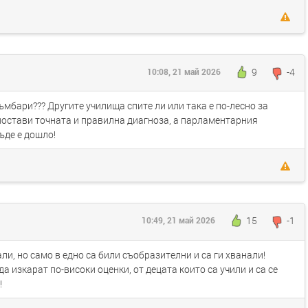
9
-4
10:08, 21 май 2026
ъмбари??? Другите училища спите ли или така е по-лесно за
 постави точната и правилна диагноза, а парламентарния
къде е дошло!
15
-1
10:49, 21 май 2026
ли, но само в едно са били съобразителни и са ги хванали!
а изкарат по-високи оценки, от децата които са учили и са се
!