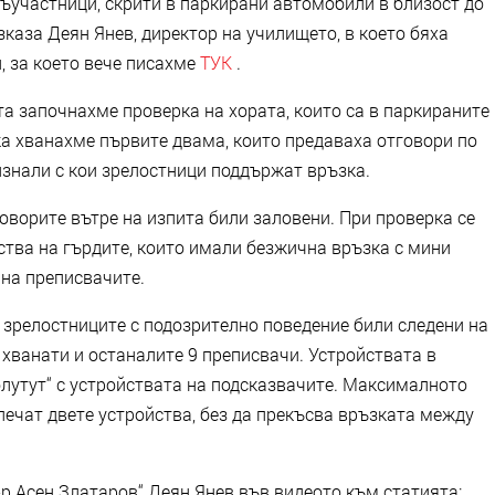
съучастници, скрити в паркирани автомобили в близост до
зказа Деян Янев, директор на училището, в което бяха
, за което вече писахме
ТУК
.
ита започнахме проверка на хората, които са в паркираните
ка хванахме първите двама, които предаваха отговори по
ризнали с кои зрелостници поддържат връзка.
оворите вътре на изпита били заловени. При проверка се
йства на гърдите, които имали безжична връзка с мини
 на преписвачите.
 зрелостниците с подозрително поведение били следени на
хванати и останалите 9 преписвачи. Устройствата в
лутут“ с устройствата на подсказвачите. Максималното
алечат двете устройства, без да прекъсва връзката между
-р Асен Златаров“ Деян Янев във видеото към статията: