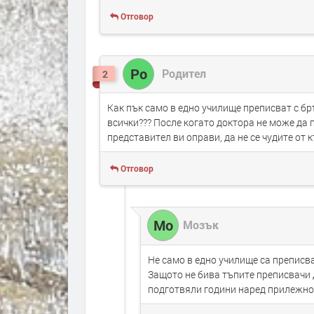
Отговор
Ро
Родител
2
Как пък само в едно училище преписват с бр
всички??? После когато доктора не може да
представител ви оправи, да не се чудите от 
Отговор
Мо
Мозък
Не само в едно училище са преписва
Защото не бива тъпите преписвачи д
подготвяли години наред прилежно