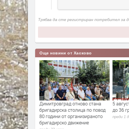
Трябва да сте регистриран потребител за 
Още новини от Хасково
а нимфите и
Димитровград отново стана
5 авгус
 сцена на
бригадирска столица по повод
до 36 г
 „Даскал“ с
80 години от организираното
преди 1 
.
бригадирско движение