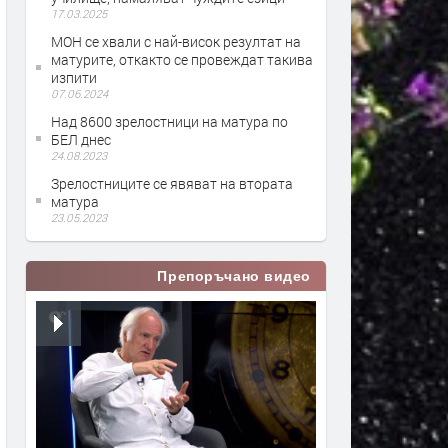
17.03.2025
МОН се хвали с най-висок резултат на
матурите, откакто се провеждат такива
изпити
07.06.2024
Над 8600 зрелостници на матура по
БЕЛ днес
24.08.2023
Зрелостниците се явяват на втората
матура
23.05.2023
Препоръчано видео