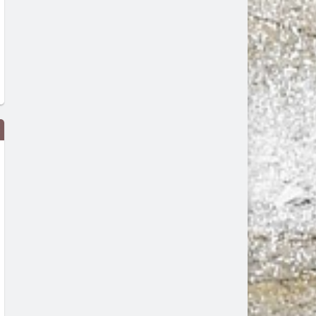
Районен съд – Димитровград
Димитровград ще бъде
получи финансиране за
домакин на националнат
цялостно енергийно
бригадирска среща по по
обновяване на съдебната
години от организиранот
сграда
бригадирско движение в