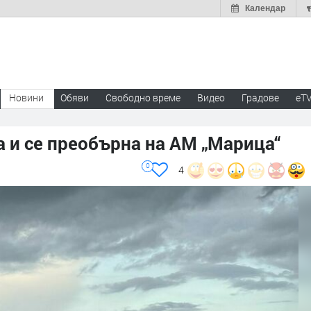
Календар
Новини
Обяви
Свободно време
Видео
Градове
eT
 и се преобърна на АМ „Марица“
0
4