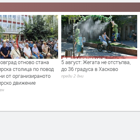
т: Жегата не отстъпва,
Б.Т.Р., Тони Димитрова, Deep
радуса в Хасково
Zone Project, Вики Алмазиду,
Нелина и впечатляващо
дни
пиротехническо шоу за
празника на Димитровград
преди 2 дни