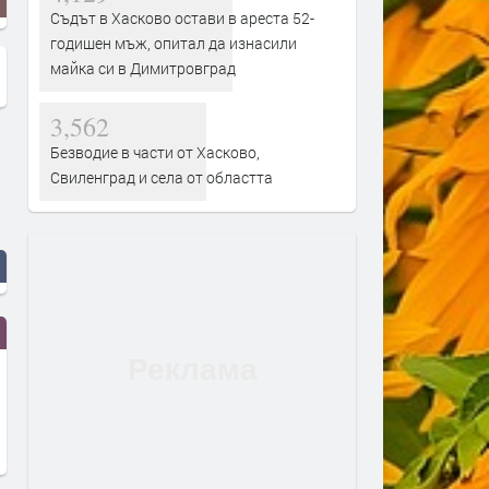
Съдът в Хасково остави в ареста 52-
годишен мъж, опитал да изнасили
майка си в Димитровград
3,562
Безводие в части от Хасково,
Свиленград и села от областта