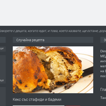
оворете с децата, когато ядат, и това, което казвате, ще остане, до
Случайна рецепта
З
Dim
МЕД
инт
мат
на 
еца
пос
Гл
Тан
Кекс със стафиди и бадеми
еца