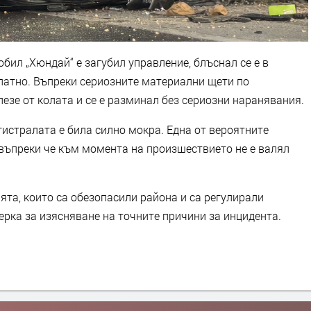
ил „Хюндай“ е загубил управление, блъснал се е в
платно. Въпреки сериозните материални щети по
езе от колата и се е разминал без сериозни наранявания.
истралата е била силно мокра. Една от вероятните
 въпреки че към момента на произшествието не е валял
ята, които са обезопасили района и са регулирали
рка за изясняване на точните причини за инцидента.