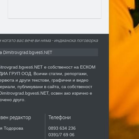
ри когато вас вече ви няма - индианска поговорка
а Dimitrovgrad.bgvesti.NET
itrovgrad.bgvesti.NET е собственост на ЕСКОМ
ИА ГРУП ООД. Всички статии, репортажи,
ервюта и други текстови, графични и видео
ериали, публикувани в сайта, са собственост
Dimitrovgrad.bgvesti.NET, освен ако изрично е
очено друго.
авен редактор
Телефони
я Тодорова
0893 634 236
0391/7 69 06