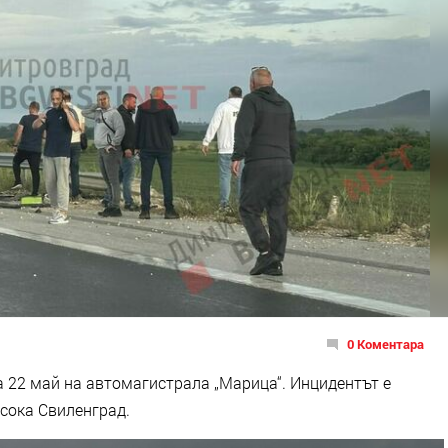
0 Коментара
а 22 май на автомагистрала „Марица“. Инцидентът е
осока Свиленград.