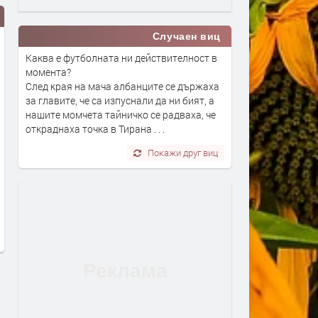
Случаен виц
Каква е футболната ни действителност в
момента?
След края на мача албанците се държаха
за главите, че са изпуснали да ни бият, а
нашите момчета тайничко се радваха, че
откраднаха точка в Тирана . . .
Районен съд – Димитровград
Димитровград ще бъде
Покажи друг виц
получи финансиране за
домакин на националнат
цялостно енергийно
бригадирска среща по по
обновяване на съдебната
години от организиранот
сграда
бригадирско движение в
България
преди 3 дни
преди 3 дни