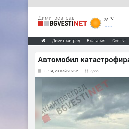
°C
28
Димитровград
България
Светът
Автомобил катастрофира
11:14, 23 май 2026 г.
5,229