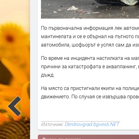
По първоначална информация лек автомоб
мантинелата и се е обърнал на пътното 
автомобила, шофьорът е успял сам да изл
По време на инцидента настилката на маг
причини за катастрофата е аквапланинг,
дъжд.
На място са пристигнали екипи на полици
движението. По случая се извършва прове
Източник:
Dimitrovgrad.bgvesti.NET