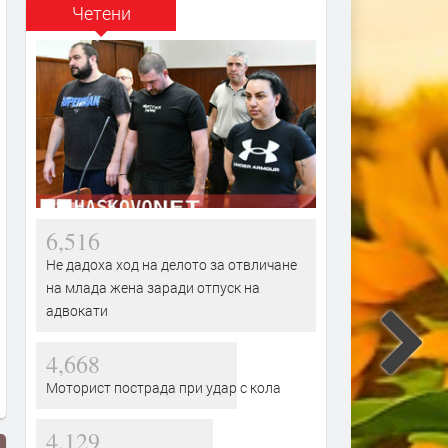
Четени
6,516
Не дадоха ход на делото за отвличане
на млада жена заради отпуск на
адвокати
4,668
Моторист пострада при удар с кола
4,129