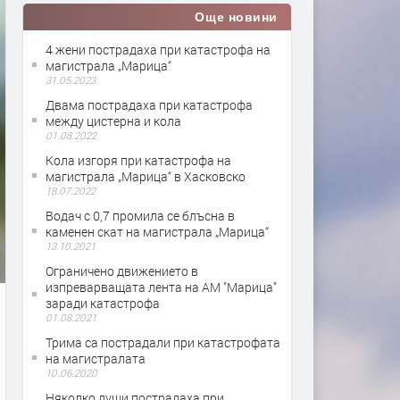
Още новини
4 жени пострадаха при катастрофа на
магистрала „Марица“
31.05.2023
Двама пострадаха при катастрофа
между цистерна и кола
01.08.2022
Кола изгоря при катастрофа на
магистрала „Марица“ в Хасковско
18.07.2022
Водач с 0,7 промила се блъсна в
каменен скат на магистрала „Марица“
13.10.2021
Ограничено движението в
изпреварващата лента на АМ "Марица"
заради катастрофа
01.08.2021
Трима са пострадали при катастрофата
на магистралата
10.06.2020
Няколко души пострадаха при