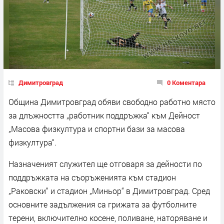
Димитровград
0 Коментара
Община Димитровград обяви свободно работно място
за длъжността „работник поддръжка“ към Дейност
„Масова физкултура и спортни бази за масова
физкултура“.
Назначеният служител ще отговаря за дейности по
поддръжката на съоръженията към стадион
„Раковски“ и стадион „Миньор“ в Димитровград. Сред
основните задължения са грижата за футболните
терени, включително косене, поливане, наторяване и