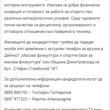
моторни инструменти. Изисква се добра физическа
кондиция и готовност за работа на открито при
различни метеорологични условия. Сред търсените
лични качества са дисциплина, организираност и
отговорно отношение към поверената техника.
Желаещите да кандидатстват трябва да подадат
молба или заявление с актуален телефон за връзка в
Дейност „Масова физкултура и спортни бази за
масова физкултура“ към Община Димитровград на
бул. „Стефан Стамболов“ №1.
За допълнителна информация кандидатите могат да
се свържат на телефони:
0885 866192 – Господин Господинов
0897 971323 – Мартин Александров
Крайният срок за подаване на документите е 12 юни