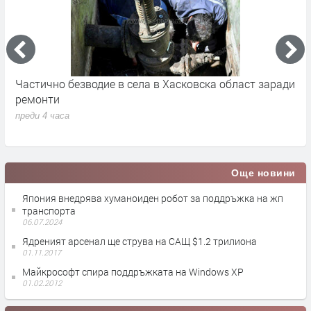
Частично безводие в села в Хасковска област заради
Ж
ремонти
з
преди 4 часа
п
Още новини
Япония внедрява хуманоиден робот за поддръжка на жп
транспорта
06.07.2024
Ядреният арсенал ще струва на САЩ $1.2 трилиона
01.11.2017
Майкрософт спира поддръжката на Windows XP
01.02.2012