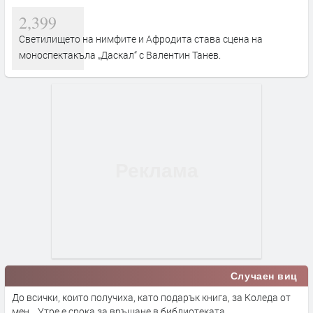
2,399
Светилището на нимфите и Афродита става сцена на
моноспектакъла „Даскал“ с Валентин Танев.
Случаен виц
До всички, които получиха, като подарък книга, за Коледа от
мен... Утре е срока за връщане в библиотеката.