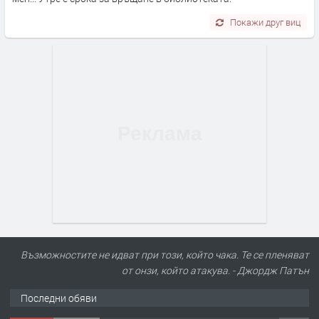
Покажи друг виц
Възможностите не идват при този, който чака. Те се пленяват
от онзи, който атакува. - Джордж Патън
Последни обяви