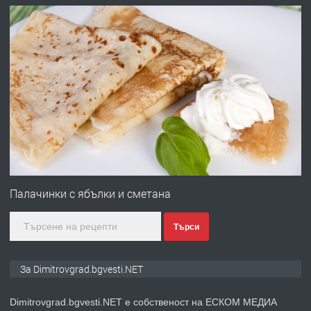
преди 11 месеца
ПРЕДЛАГА
Отпушване на канали тоалетни
вертикални щрангове
преди 11 месеца
ПРЕДЛАГА
Онлайн магазин за всички!
Палачинки с ябълки и сметана
Търси
преди 11 месеца
ПРЕДЛАГА
Курс Помощник-възпитател
За Dimitrovgrad.bgvesti.NET
Dimitrovgrad.bgvesti.NET е собственост на ЕСКОМ МЕДИА