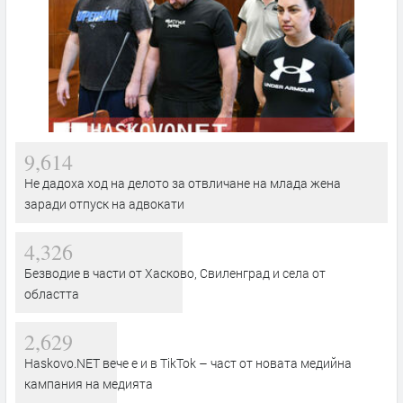
9,614
Не дадоха ход на делото за отвличане на млада жена
заради отпуск на адвокати
4,326
Безводие в части от Хасково, Свиленград и села от
областта
2,629
Haskovo.NET вече е и в TikTok – част от новата медийна
кампания на медията