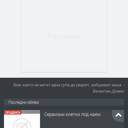
Тези, които не могат една супа да сварят, забъркват каша. -
Валентин Домил
Последни обяви
ПРЕДЛАГА
Сервизни клетки под наем