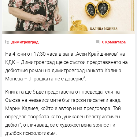
Димитровград
0 Коментара
На 4 юни от 17:30 часа в зала „Асен Крайшников“ на
КДК – Димитровград ще се състои представянето на
дебютния роман на димитровградчанката Калина
Монева – „Прошката не е доверие“.
Книгата ще бъде представена от председателя на
Съюза на независимите български писатели акад.
Марин Кадиев, който е автор и на предговора. Той
определя творбата като „уникален белетристичен
дебют“, отличаващ се с художествена зрялост и
дълбок психологизъм.