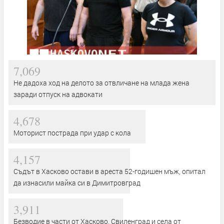
7,069
Не дадоха ход на делото за отвличане на млада жена
заради отпуск на адвокати
4,678
Моторист пострада при удар с кола
4,157
Съдът в Хасково остави в ареста 52-годишен мъж, опитал
да изнасили майка си в Димитровград
3,911
Безводие в части от Хасково, Свиленград и села от