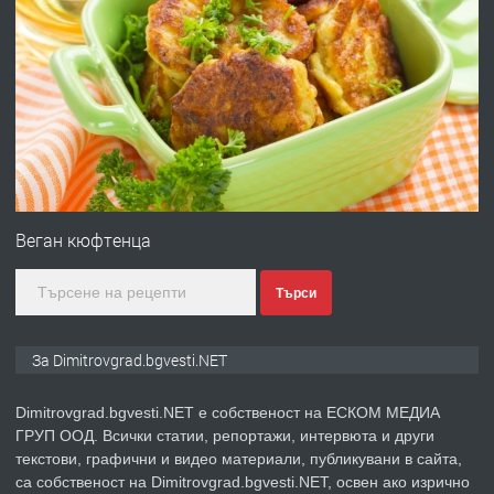
ПРЕДЛАГА
Отпушване на канали тоалетни
вертикални щрангове
преди 11 месеца
ПРЕДЛАГА
Онлайн магазин за всички!
Веган кюфтенца
Търси
преди 11 месеца
ПРЕДЛАГА
Курс Помощник-възпитател
За Dimitrovgrad.bgvesti.NET
Dimitrovgrad.bgvesti.NET е собственост на ЕСКОМ МЕДИА
ГРУП ООД. Всички статии, репортажи, интервюта и други
преди 2 месеца
текстови, графични и видео материали, публикувани в сайта,
са собственост на Dimitrovgrad.bgvesti.NET, освен ако изрично
ПРЕДЛАГА