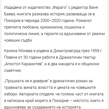
Издадена от издателство „Фараго“ с редактор Ваня
Баева, книгата разказва история, развиваща се в
Поморие в периода 2000–2020 година. Романът
преплита любовна, криминална, социална и
политическа линия, а героите са вдъхновени от реални
човешки съдби.
Калина Монева е родена в Димитровград през 1959 г.
Повече от 30 години работи в Драматичен театър
„Апостол Карамитев“, а в два мандата е и общински
съветник.
„Прошката не е доверие“ е драматичен роман за
травмата, вината, властта и цената на човешките
избори. Авторката споделя, че голяма част от книгата
е написана край морето в Поморие – мястото, което я
вдъхновява за създаването на историята.