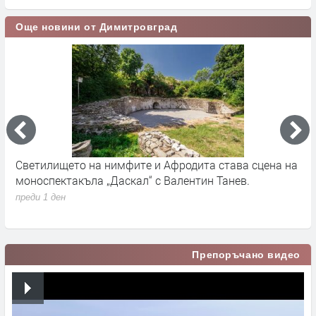
Още новини от Димитровград
Светилището на нимфите и Афродита става сцена на
Д
моноспектакъла „Даскал“ с Валентин Танев.
п
д
преди 1 ден
п
Препоръчано видео