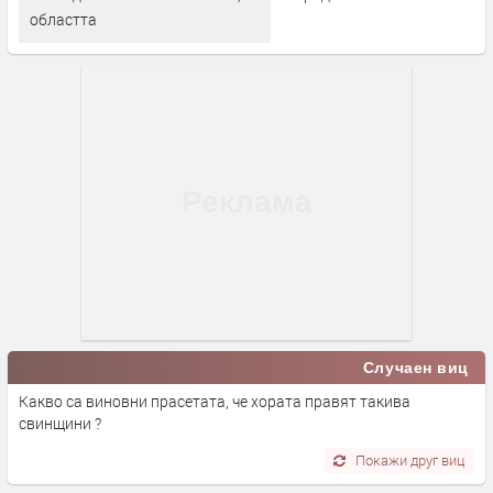
областта
Случаен виц
Какво са виновни прасетата, че хората правят такива
свинщини ?
Покажи друг виц