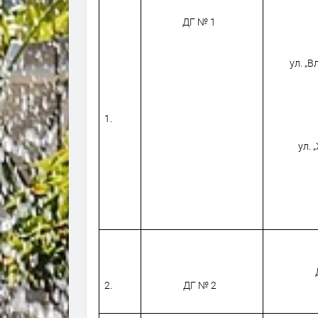
ДГ № 1
ул. „
1.
ул. 
2.
ДГ № 2