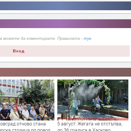
да можете да коментирате. Правилата -
тук
.
Вход
т: Жегата не отстъпва,
Б.Т.Р., Тони Димитрова, Deep
радуса в Хасково
Zone Project, Вики Алмазиду,