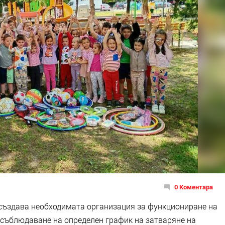
0 Коментара
създава необходимата организация за функциониране на
и съблюдаване на определен график на затваряне на