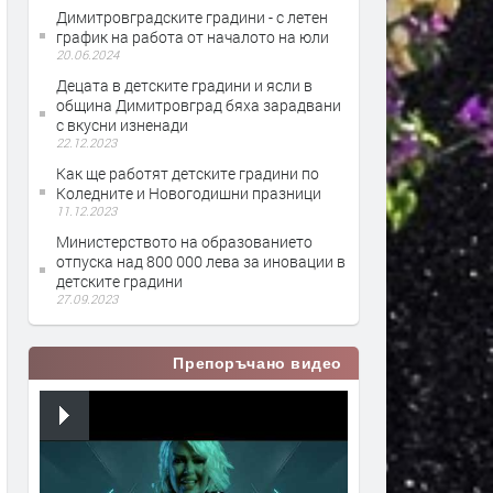
Димитровградските градини - с летен
график на работа от началото на юли
20.06.2024
Децата в детските градини и ясли в
община Димитровград бяха зарадвани
с вкусни изненади
22.12.2023
Как ще работят детските градини по
Коледните и Новогодишни празници
11.12.2023
Министерството на образованието
отпуска над 800 000 лева за иновации в
детските градини
27.09.2023
Препоръчано видео