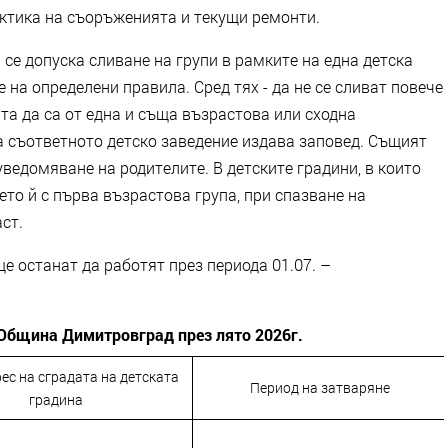
актика на съоръженията и текущи ремонти.
. се допуска сливане на групи в рамките на една детска
 на определени правила. Сред тях - да не се сливат повече
ата да са от една и съща възрастова или сходна
а съответното детско заведение издава заповед. Същият
ведомяване на родителите. В детските градини, в които
ето й с първа възрастова група, при спазване на
ст.
е останат да работят през периода 01.07. –
 Община Димитровград през лято 2026г.
ес на сградата на детската
Период на затваряне
градина