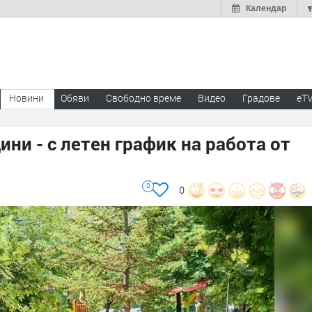
Календар
Новини
Обяви
Свободно време
Видео
Градове
eT
ни - с летен график на работа от
0
0