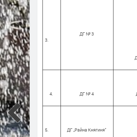
ДГ № 3
3.
Д
4.
ДГ № 4
5.
ДГ „Райна Княгиня”