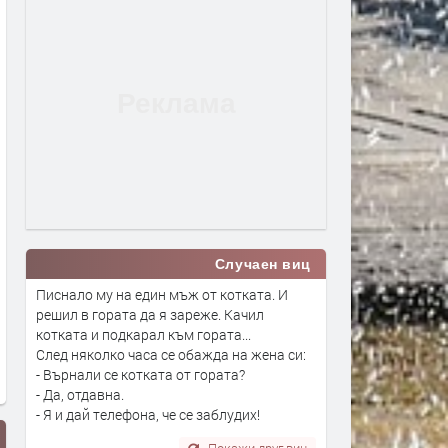
Случаен виц
Писнало му на един мъж от котката. И
решил в гората да я зареже. Качил
котката и подкарал към гората...
След няколко часа се обажда на жена си:
- Върнали се котката от гората?
- Да, отдавна.
- Я и дай телефона, че се заблудих!
Покажи друг виц