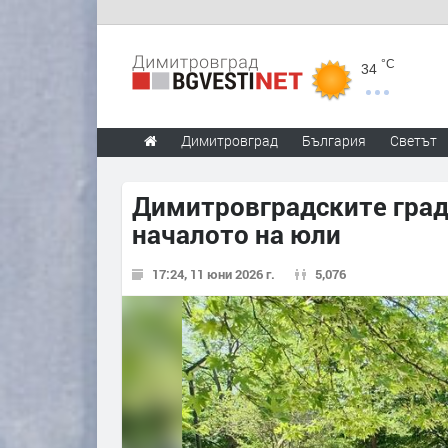
°C
34
Димитровград
България
Светът
Димитровградските гради
началото на юли
17:24, 11 юни 2026 г.
5,076