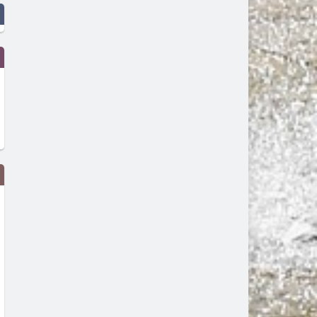
Районен съд – Димитровград
Димитровград ще бъде
получи финансиране за
домакин на националнат