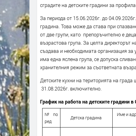
сградите на детските градини за профил
За периода от 15.06.2026г. до 04.09.2026г
градина. Това може да става при спазване
от две групи, като препоръчително е дец
възрастова група. За целта директорът н
създава и необходимата организация за у
има една яслена група, се допуска сливан
хранителния режим за съответната възра
Детските кухни на територията на града щ
31.08.2026г. включително.
График на работа на детските градини в
№ по
Име и адр
Детска градина
ред