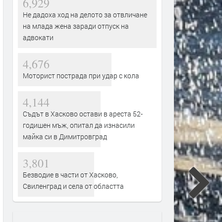
6,929
Не дадоха ход на делото за отвличане
на млада жена заради отпуск на
адвокати
4,676
Моторист пострада при удар с кола
4,144
Съдът в Хасково остави в ареста 52-
годишен мъж, опитал да изнасили
майка си в Димитровград
3,801
Безводие в части от Хасково,
Свиленград и села от областта