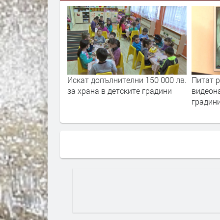
150 лв. за
Искат допълнителни 150 000 лв.
Питат р
о не запишат
за храна в детските градини
видеон
тска градина или
градин