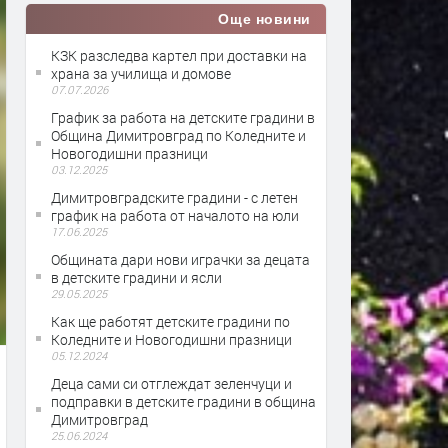
Още новини
КЗК разследва картел при доставки на
храна за училища и домове
07.07.2026
График за работа на детските градини в
Община Димитровград по Коледните и
Новогодишни празници
03.12.2025
Димитровградските градини - с летен
график на работа от началото на юли
17.06.2025
Общината дари нови играчки за децата
в детските градини и ясли
29.05.2025
Как ще работят детските градини по
Коледните и Новогодишни празници
05.12.2024
Деца сами си отглеждат зеленчуци и
подправки в детските градини в община
Димитровград
25.06.2024