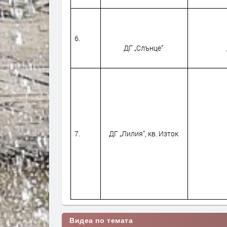
6.
ДГ „Слънце”
7.
ДГ „Лилия”, кв. Изток
Видеа по темата