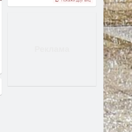
Искат допълнителни 150 000 лв.
Питат родителите искат 
за храна в детските градини
видеонаблюдение в детс
градини