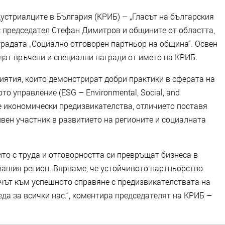
устриалците в България (КРИБ) – „Гласът на българския
с председател Стефан Димитров и общините от областта,
градата „Социално отговорен партньор на община“. Освен
дат връчени и специални награди от името на КРИБ.
иятия, които демонстрират добри практики в сферата на
о управление (ESG – Environmental, Social, and
е икономически предизвикателства, отличието поставя
ивен участник в развитието на регионите и социалната
ито с труда и отговорността си превръщат бизнеса в
нашия регион. Вярваме, че устойчивото партньорство
чът към успешното справяне с предизвикателствата на
да за всички нас.“, коментира председателят на КРИБ –