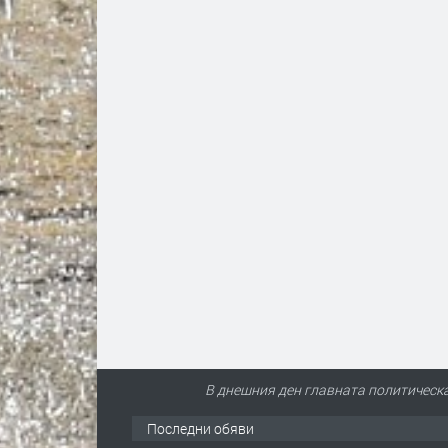
В днешния ден главната политическа 
Последни обяви