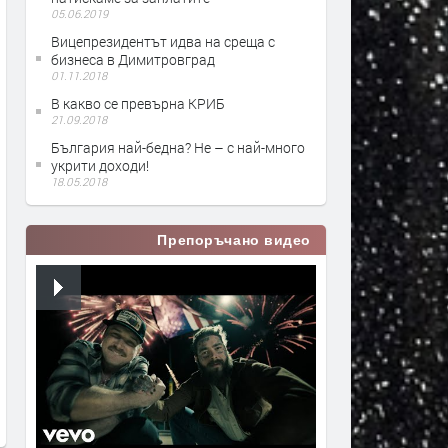
05.06.2019
Вицепрезидентът идва на среща с
бизнеса в Димитровград
01.11.2018
В какво се превърна КРИБ
21.09.2018
България най-бедна? Не – с най-много
укрити доходи!
18.05.2018
Препоръчано видео