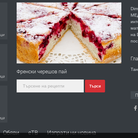
Dim
МЕД
инт
мат
на 
ици
пос
Гл
Тан
Френски черешов пай
еца
Търси
П
еца
Обяви
еТВ
Изпрати ни новина