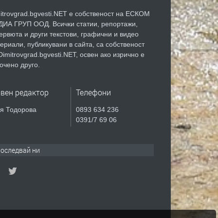
itrovgrad.bgvesti.NET е собственост на ЕСКОМ
ИА ГРУП ООД. Всички статии, репортажи,
ервюта и други текстови, графични и видео
ериали, публикувани в сайта, са собственост
Dimitrovgrad.bgvesti.NET, освен ако изрично е
очено друго.
авен редактор
Телефони
я Тодорова
0893 634 236
0391/7 69 06
оследвай ни