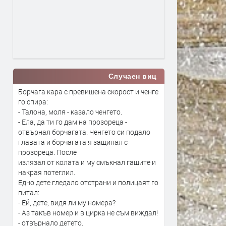
Случаен виц
Борчага кара с превишена скорост и ченге
го спира:
- Талона, моля - казало ченгето.
- Ела, да ти го дам на прозореца -
отвърнал борчагата. Ченгето си подало
главата и борчагата я защипал с
прозореца. После
излязал от колата и му смъкнал гащите и
накрая потеглил.
Едно дете гледало отстрани и полицаят го
питал:
- Ей, дете, видя ли му номера?
- Аз такъв номер и в цирка не съм виждал!
- отвърнало детето.