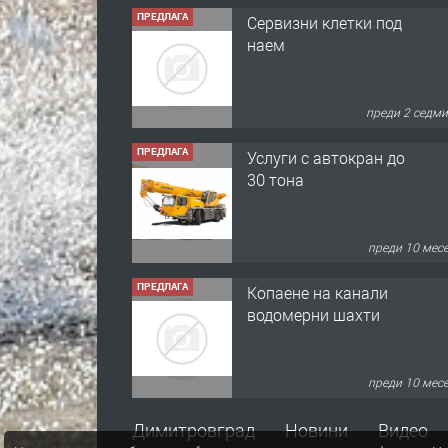
ПРЕДЛАГА
Сервизни клетки под
наем
преди 2 седм
ПРЕДЛАГА
Услуги с автокран до
30 тона
преди 10 мес
ПРЕДЛАГА
Копаене на канали
водомерни шахти
преди 10 мес
ПРЕДЛАГА
Копаене на канали
Димитровград
Новини
Видео