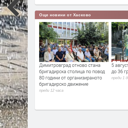
Още новини от Хасково
асни жеги в
Димитровград отново стана
5 авгус
бригадирска столица по повод
до 36 г
80 години от организираното
преди 1 
бригадирско движение
преди 12 часа