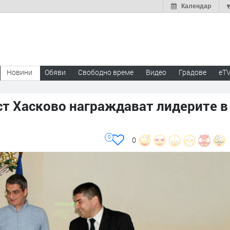
Календар
Новини
Обяви
Свободно време
Видео
Градове
eT
ст Хасково награждават лидерите в
0
0