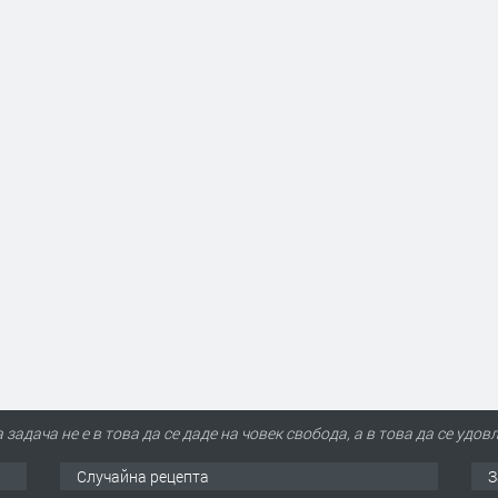
задача не е в това да се даде на човек свобода, а в това да се уд
Случайна рецепта
З