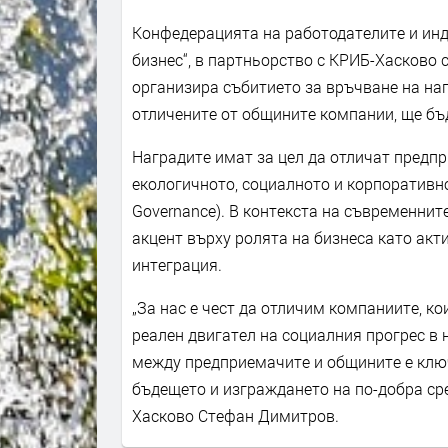
Конфедерацията на работодателите и инд
бизнес“, в партньорство с КРИБ-Хасково 
организира събитието за връчване на на
отличените от общините компании, ще бъ
Наградите имат за цел да отличат предпр
екологичното, социалното и корпоративнот
Governance). В контекста на съвременнит
акцент върху ролята на бизнеса като акт
интеграция.
„За нас е чест да отличим компаниите, ко
реален двигател на социалния прогрес в 
между предприемачите и общините е клю
бъдещето и изграждането на по-добра сре
Хасково Стефан Димитров.