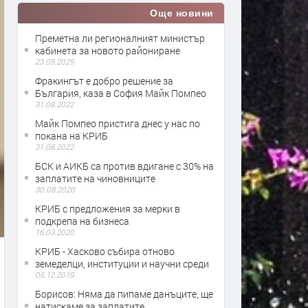
Още новини
Преметна ли регионалният министър
кабинета за новото райониране
23.05.2025
Фракингът е добро решение за
България, каза в София Майк Помпео
31.08.2022
Майк Помпео пристига днес у нас по
покана на КРИБ
31.08.2022
БСК и АИКБ са против вдигане с 30% на
заплатите на чиновниците
30.08.2020
КРИБ с предложения за мерки в
подкрепа на бизнеса
16.03.2020
КРИБ - Хасково събира отново
земеделци, институции и научни среди
06.12.2019
Борисов: Няма да пипаме данъците, ще
натискаме за заплатите