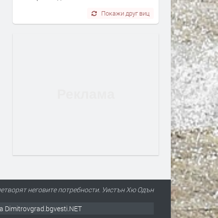
Покажи друг виц
овлетворят неговите потребности. Уистън Хю Одън
а Dimitrovgrad.bgvesti.NET