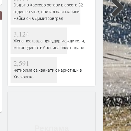
Съдът в Хасково остави в ареста 52-
годишен мъж, опитал да изнасили
майка си в Димитровград
3,124
Жена пострада при удар между коли,
мотопедист е в болница след падане
2,591
Районен съд – Димитровград
Димитровград ще бъде
Четирима са хванати с наркотици в
получи финансиране за
домакин на националнат
Хасковско
цялостно енергийно
бригадирска среща по по
обновяване на съдебната
години от организиранот
сграда
бригадирско движение в
България
преди 1 ден
преди 1 ден