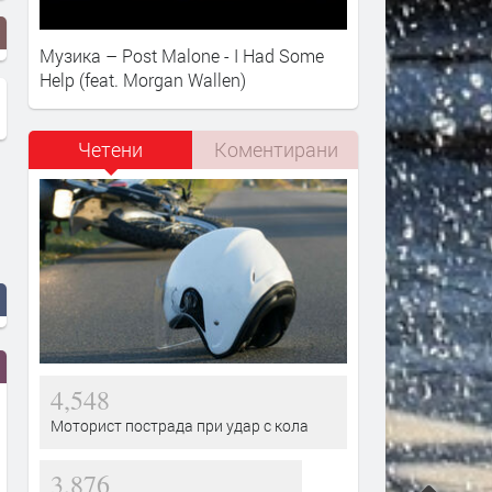
Музика – Post Malone - I Had Some
Help (feat. Morgan Wallen)
Четени
Коментирани
4,548
Моторист пострада при удар с кола
3,876