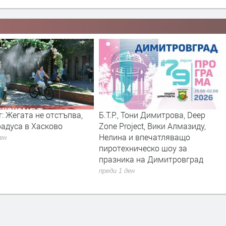
т: Жегата не отстъпва,
Б.Т.Р., Тони Димитрова, Deep
радуса в Хасково
Zone Project, Вики Алмазиду,
Нелина и впечатляващо
ден
пиротехническо шоу за
празника на Димитровград
преди 1 ден