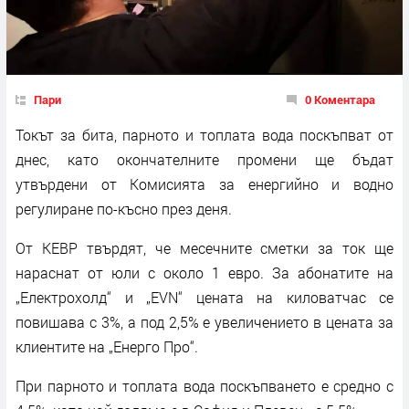
Пари
0 Коментара
Токът за бита, парното и топлата вода поскъпват от
днес, като окончателните промени ще бъдат
утвърдени от Комисията за енергийно и водно
регулиране по-късно през деня.
От КЕВР твърдят, че месечните сметки за ток ще
нараснат от юли с около 1 евро. За абонатите на
„Електрохолд“ и „EVN“ цената на киловатчас се
повишава с 3%, а под 2,5% е увеличението в цената за
клиентите на „Енерго Про“.
При парното и топлата вода поскъпването е средно с