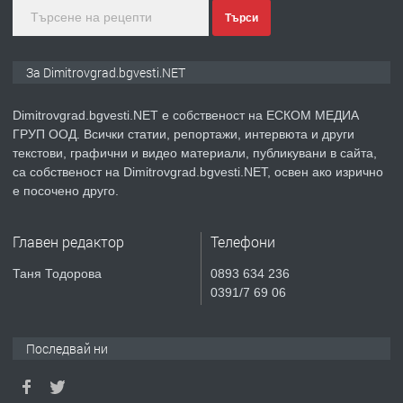
Търси
преди 11 месеца
ПРЕДЛАГА
Курс Помощник-възпитател
За Dimitrovgrad.bgvesti.NET
Dimitrovgrad.bgvesti.NET е собственост на ЕСКОМ МЕДИА
ГРУП ООД. Всички статии, репортажи, интервюта и други
преди 2 месеца
текстови, графични и видео материали, публикувани в сайта,
са собственост на Dimitrovgrad.bgvesti.NET, освен ако изрично
ПРЕДЛАГА
Къща в Странско
е посочено друго.
Главен редактор
Телефони
преди 4 месеца
Таня Тодорова
0893 634 236
0391/7 69 06
ПРЕДЛАГА
Професионални курсове
Последвай ни
преди 4 месеца