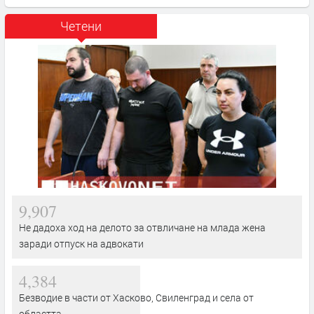
Четени
9,907
Не дадоха ход на делото за отвличане на млада жена
заради отпуск на адвокати
4,384
Безводие в части от Хасково, Свиленград и села от
областта