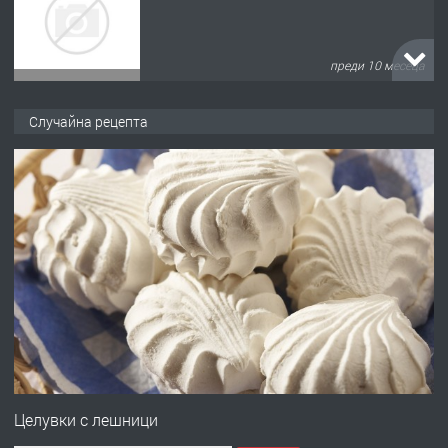
преди 10 месеца
ПРЕДЛАГА
Копаене на канали шахти септични
Случайна рецепта
ями
преди 11 месеца
ПРЕДЛАГА
Отпушване на канали тоалетни
вертикални щрангове
преди 11 месеца
ПРЕДЛАГА
Онлайн магазин за всички!
Целувки с лешници