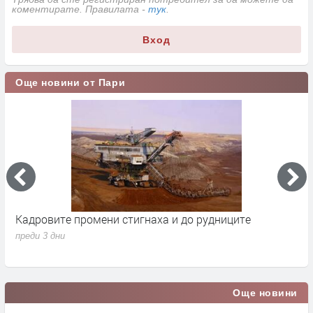
коментирате. Правилата -
тук
.
Вход
Още новини от Пари
Кадровите промени стигнаха и до рудниците
П
1
преди 3 дни
п
Още новини