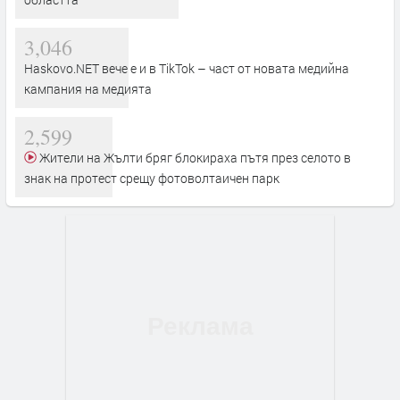
3,046
Haskovo.NET вече е и в TikTok – част от новата медийна
кампания на медията
2,599
Жители на Жълти бряг блокираха пътя през селото в
знак на протест срещу фотоволтаичен парк