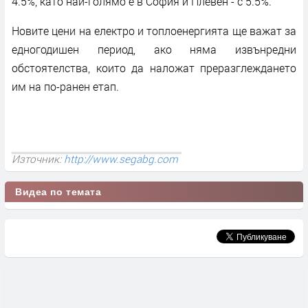
4.5%, като най-голямо е в София и Плевен - с 5.5%.
Новите цени на електро и топлоенергията ще важат за
едногодишен период, ако няма извънредни
обстоятелства, които да наложат преразглеждането
им на по-ранен етап.
Източник:
http://www.segabg.com
Видеа по темата