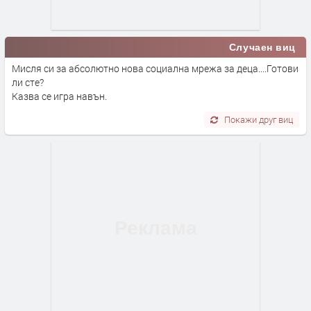
Случаен виц
Мисля си за абсолютно нова социална мрежа за деца....Готови
ли сте?
Казва се игра навън.
Покажи друг виц