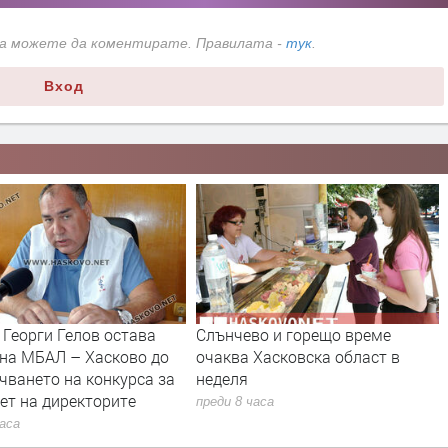
да можете да коментирате. Правилата -
тук
.
Вход
во и горещо време
18-годишен е задържан за
Хасковска област в
смъртта на чичо си
преди 15 часа
часа