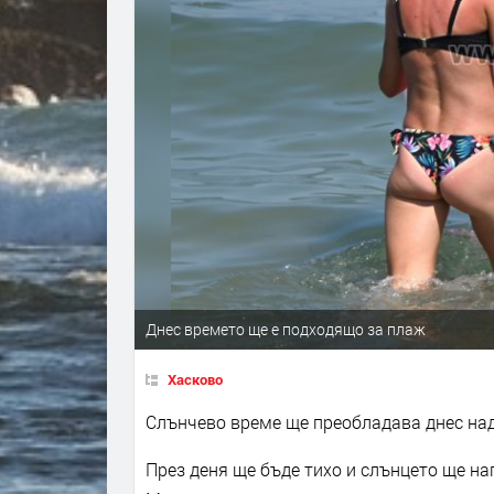
Днес времето ще е подходящо за плаж
Хасково
Слънчево време ще преобладава днес над
През деня ще бъде тихо и слънцето ще на