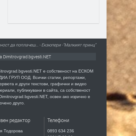
ност да поплачеш... - Екзюпери -"Малкият принц"
а Dimitrovgrad.bgvesti.NET
itrovgrad.bgvesti.NET е собственост на ЕСКОМ
ИА ГРУП ООД. Всички статии, репортажи,
ервюта и други текстови, графични и видео
ериали, публикувани в сайта, са собственост
Dimitrovgrad.bgvesti.NET, освен ако изрично е
очено друго.
авен редактор
Телефони
я Тодорова
0893 634 236