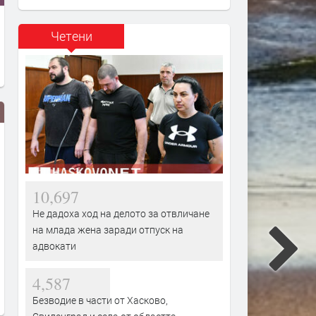
Четени
10,697
Не дадоха ход на делото за отвличане
на млада жена заради отпуск на
„Димитровград“ със загуба на
БАБХ иззе близо 800 кг о
адвокати
старта на сезона
лой без документи от авт
преди 16 часа
преди 19 часа
4,587
Безводие в части от Хасково,