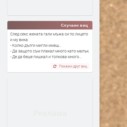
Случаен виц
След секс жената гали мъжа си по лицето
и му вика:
- Колко дълги мигли имаш...
- Да защото съм плакал много като малък.
- Де да беше пишкал и толкова много...
Покажи друг виц