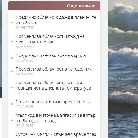
Още новини
Предимно облачно, с дъжд в планините
и на Запад
01.05.2026
Променлива облачност и дъжд на
места в четвъртък
09.04.2026
Предимно слънчево време в сряда
11.03.2026
Променлива облачност в понеделник
09.03.2026
Променлива облачност, но с леко
повишение на дневната температура
13.01.2026
Слънчево и почти тихо време в петък
12.12.2025
Жълт код в Източна България за вятър,
а в Западна – дъжд
26.11.2025
Сутрешни мъгли и слънчево време през