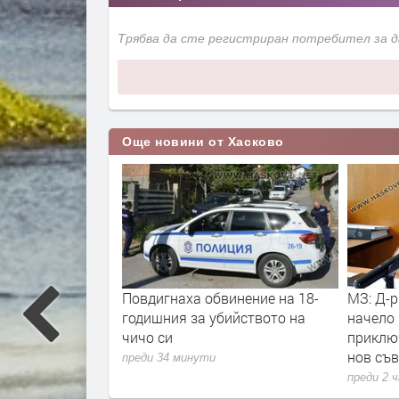
Трябва да сте регистриран потребител за 
Още новини от Хасково
инение на 18-
МЗ: Д-р Георги Гелов остава
Слънче
ийството на
начело на МБАЛ – Хасково до
очаква 
приключването на конкурса за
неделя
нов съвет на директорите
преди 8 
преди 2 часа