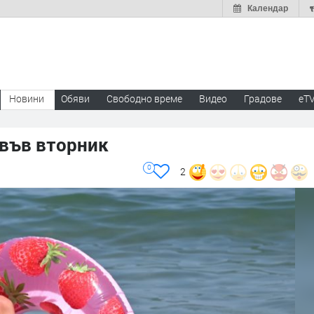
Календар
Новини
Обяви
Свободно време
Видео
Градове
eT
 във вторник
0
2