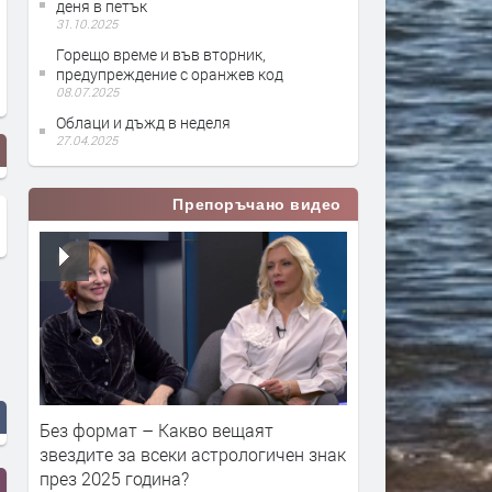
деня в петък
31.10.2025
Горещо време и във вторник,
предупреждение с оранжев код
08.07.2025
Облаци и дъжд в неделя
27.04.2025
Препоръчано видео
Без формат – Какво вещаят
звездите за всеки астрологичен знак
през 2025 година?