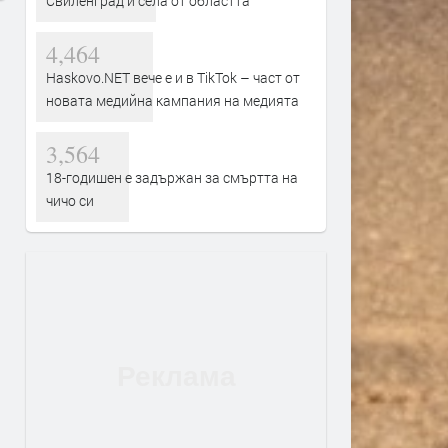
Свиленград и села от областта
4,464
Haskovo.NET вече е и в TikTok – част от
новата медийна кампания на медията
3,564
18-годишен е задържан за смъртта на
чичо си