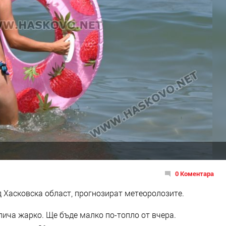
0 Коментара
 Хасковска област, прогнозират метеоролозите.
пича жарко. Ще бъде малко по-топло от вчера.