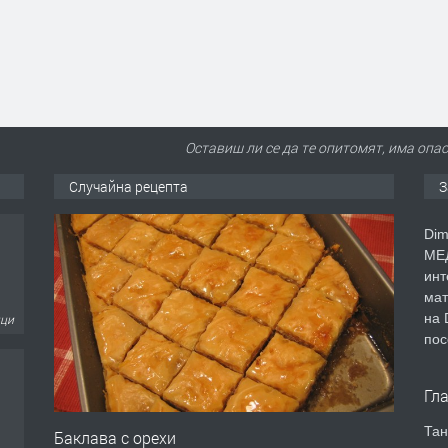
Оставиш ли се да те опитомят, има опас
Случайна рецепта
З
ици
Dim
МЕД
инт
мат
на 
еца
пос
Гл
Тан
Баклава с орехи