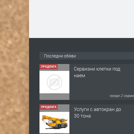
ПРЕДЛАГА
Сервизни клетки под
наем
Последни обяви
преди 2 седм
ПРЕДЛАГА
Услуги с автокран до
30 тона
преди 10 мес
ПРЕДЛАГА
Копаене на канали
водомерни шахти