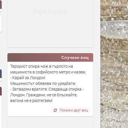
Случаен виц
Терорист опира нож в гърлото на
машиниста в софийското метро и казва:
- Карай за Лондон!
Машинистът обявява по уредбата:
- Затварям вратите. Следваща спирка -
Лондон. Граждани, не се блъскайте,
вагона не е разтегаем!
Покажи друг виц