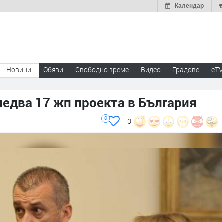
Календар
Новини
Обяви
Свободно време
Видео
Градове
eT
едва 17 жп проекта в България
0
0