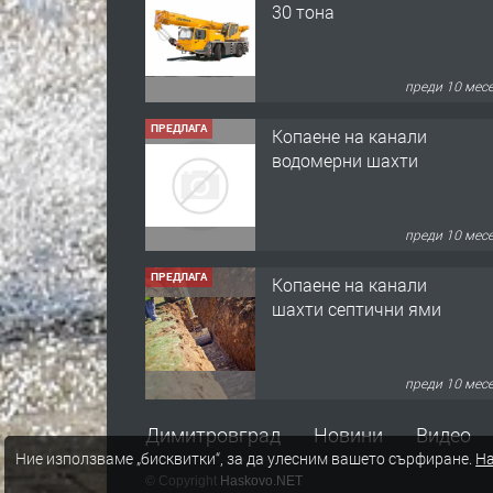
30 тона
преди 10 мес
ПРЕДЛАГА
Копаене на канали
водомерни шахти
преди 10 мес
ПРЕДЛАГА
Копаене на канали
шахти септични ями
преди 10 мес
ПРЕДЛАГА
Отпушване на канали
Димитровград
Новини
Видео
тоалетни вертикални
Ние използваме „бисквитки“, за да улесним вашето сърфиране.
На
щрангове
© Copyright
Haskovo.NET