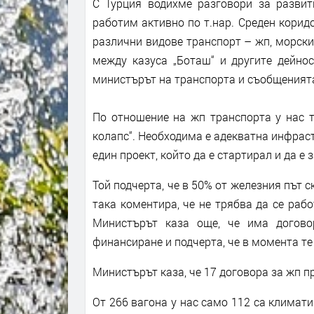
С Турция водихме разговори за развит
работим активно по т.нар. Среден корид
различни видове транспорт – жп, морски,
между казуса „Боташ“ и другите дейно
министърът на транспорта и съобщенията 
По отношение на жп транспорта у нас т
колапс“. Необходима е адекватна инфраст
един проект, който да е стартирал и да 
Той подчерта, че в 50% от железния път с
така коментира, че не трябва да се рабо
Министърът каза още, че има догово
финансиране и подчерта, че в момента те
Министърът каза, че 17 договора за жп п
От 266 вагона у нас само 112 са климати