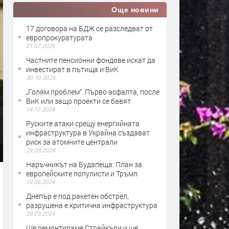
Още новини
17 договора на БДЖ се разследват от
европрокуратурата
21.07.2026
Частните пенсионни фондове искат да
инвестират в пътища и ВиК
30.10.2025
„Голям проблем“. Първо асфалта, после
ВиК или защо проекти се бавят
14.10.2024
Руските атаки срещу енергийната
инфраструктура в Украйна създават
риск за атомните централи
29.08.2024
Наръчникът на Будапеща: План за
европейските популисти и Тръмп
19.06.2024
Днепър е под ракетен обстрел,
разрушена е критична инфраструктура
29.03.2024
Ще ремонтираме Страйкъри и ще