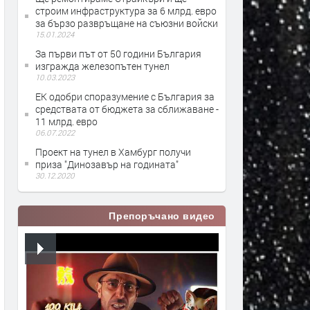
строим инфраструктура за 6 млрд. евро
за бързо развръщане на съюзни войски
15.01.2024
За първи път от 50 години България
изгражда железопътен тунел
10.03.2023
ЕК одобри споразумение с България за
средствата от бюджета за сближаване -
11 млрд. евро
06.07.2022
Проект на тунел в Хамбург получи
приза "Динозавър на годината"
30.12.2020
Препоръчано видео