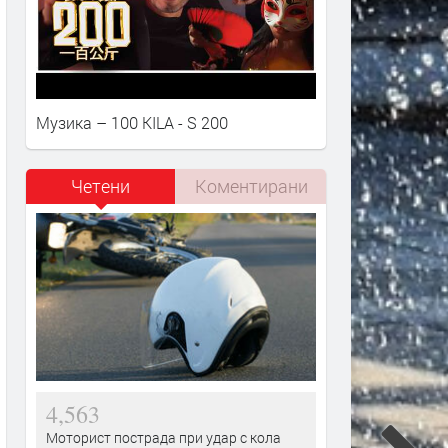
Музика – 100 KILA - S 200
Четени
Коментирани
4,563
Моторист пострада при удар с кола