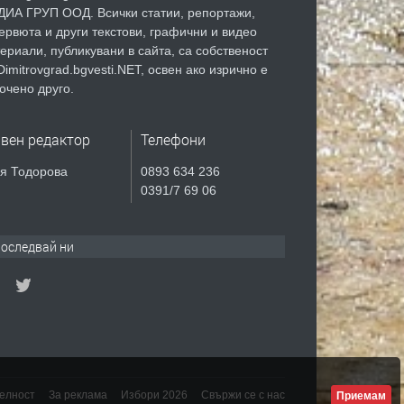
ИА ГРУП ООД. Всички статии, репортажи,
ервюта и други текстови, графични и видео
ериали, публикувани в сайта, са собственост
Dimitrovgrad.bgvesti.NET, освен ако изрично е
очено друго.
авен редактор
Телефони
я Тодорова
0893 634 236
0391/7 69 06
оследвай ни
елност
За реклама
Избори 2026
Свържи се с нас
Приемам