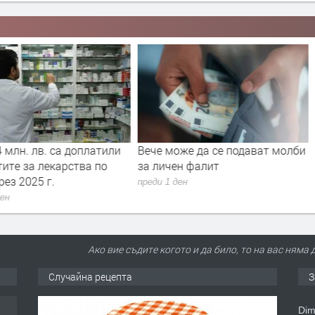
 млн. лв. са доплатили
Вече може да се подават молби
ите за лекарства по
за личен фалит
ез 2025 г.
преди 1 ден
ден
Ако вие съдите когото и да било, то на вас няма 
Случайна рецепта
З
Dim