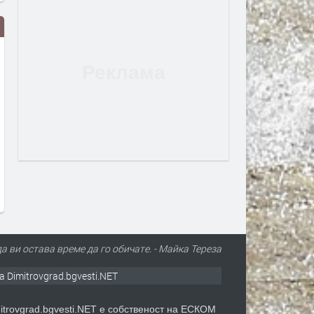
Дигитално евро: портмонето ще
Цената на дизела е скочи
е вече в нашия смартфон
над 17% за месец. И
продължава да расте
преди 2 дни
преди 3 дни
да ви остава време да го обичате. - Майка Тереза
а Dimitrovgrad.bgvesti.NET
itrovgrad.bgvesti.NET е собственост на ЕСКОМ