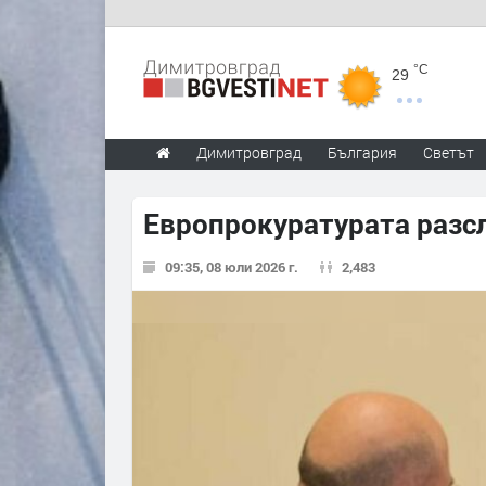
°C
29
Димитровград
България
Светът
Европрокуратурата разсл
09:35, 08 юли 2026 г.
2,483