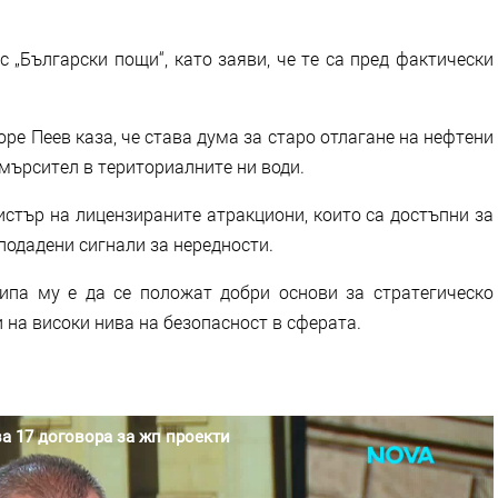
 „Български пощи“, като заяви, че те са пред фактически
оре Пеев каза, че става дума за старо отлагане на нефтени
амърсител в териториалните ни води.
истър на лицензираните атракциони, които са достъпни за
 подадени сигнали за нередности.
ипа му е да се положат добри основи за стратегическо
и на високи нива на безопасност в сферата.