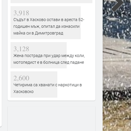
3,918
Съдът в Хасково остави в ареста 52-
годишен мъж, опитал да изнасили
майка си в Димитровград
3,128
Жена пострада при удар между коли,
мотопедист е в болница след падане
2,600
Четирима са хванати с наркотици в
Хасковско