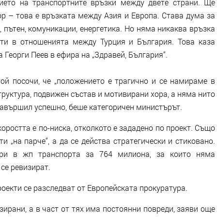
ието на транспортните връзки между двете страни. Ще
ор – това е връзката между Азия и Европа. Става дума за
 пътен, комуникации, енергетика. Но няма никаква връзка
сти в отношенията между Турция и България. Това каза
Георги Пеев в ефира на „Здравей, България“.
ой посочи, че „положението е трагично и се намираме в
руктура, подвижен състав и мотивирани хора, а няма нито
е завършил успешно, беше категоричен министърът.
коростта е по-ниска, отколкото е зададено по проект. Също
ти „на парче“, а да се действа стратегически и стиковано.
ри в жп транспорта за 764 милиона, за които няма
 се ревизират.
роекти се разследват от Европейската прокуратура.
зирани, а в част от тях има постоянни повреди, заяви още