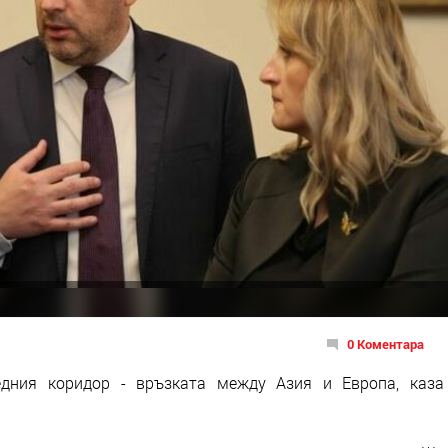
0 Коментара
дния коридор - връзката между Азия и Европа, каза