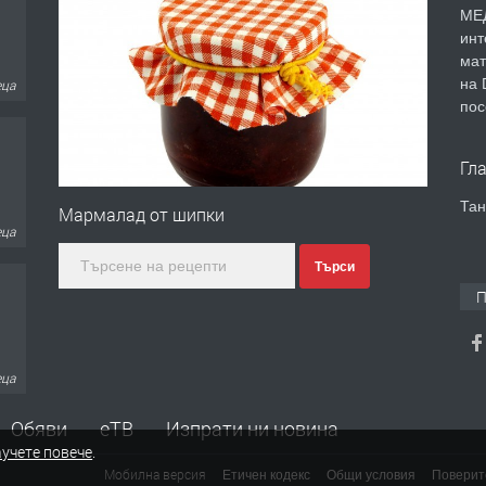
МЕД
инт
мат
на 
еца
пос
Гл
Тан
Мармалад от шипки
еца
Търси
П
еца
Обяви
еТВ
Изпрати ни новина
учете повече
.
Мобилна версия
Етичен кодекс
Общи условия
Поверит