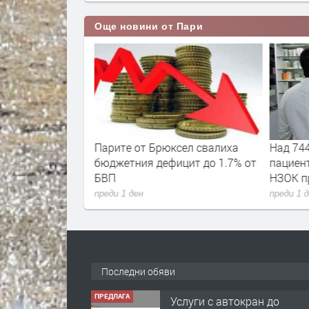
Още новини от Пари
мени стигнаха и
Парите от Брюксел свалиха
Над 744
бюджетния дефицит до 1.7% от
пациент
БВП
НЗОК пр
преди 1 ден
преди 1 
Последни обяви
ПРЕДЛАГА
Услуги с автокран до