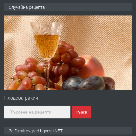
ПРЕДЛАГА
Копаене на канали шахти септични
Случайна рецепта
ями
преди 10 месеца
ПРЕДЛАГА
Отпушване на канали тоалетни
вертикални щрангове
преди 11 месеца
ПРЕДЛАГА
Онлайн магазин за всички!
Плодова ракия
Търси
преди 11 месеца
ПРЕДЛАГА
Курс Помощник-възпитател
За Dimitrovgrad.bgvesti.NET