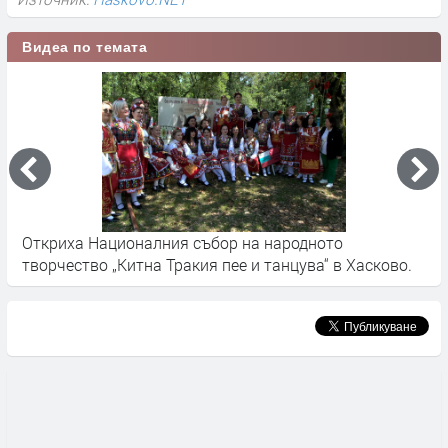
Видеа по темата
Откриха Националния събор на народното
H
творчество „Китна Тракия пее и танцува“ в Хасково.