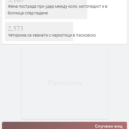
Жена пострада при удар между коли, мотопедист е в
болница след падане
2,573
Четирима са хванати с наркотици в Хасковско
Случаен виц