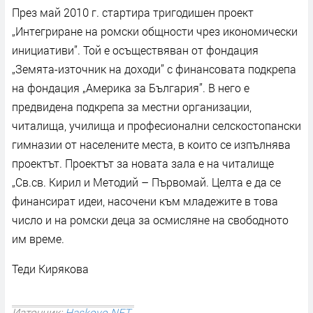
През май 2010 г. стартира тригодишен проект
„Интегриране на ромски общности чрез икономически
инициативи”. Той е осъществяван от фондация
„Земята-източник на доходи” с финансовата подкрепа
на фондация „Америка за България”. В него е
предвидена подкрепа за местни организации,
читалища, училища и професионални селскостопански
гимназии от населените места, в които се изпълнява
проектът. Проектът за новата зала е на читалище
„Св.св. Кирил и Методий – Първомай. Целта е да се
финансират идеи, насочени към младежите в това
число и на ромски деца за осмисляне на свободното
им време.
Теди Кирякова
Източник:
Haskovo.NET