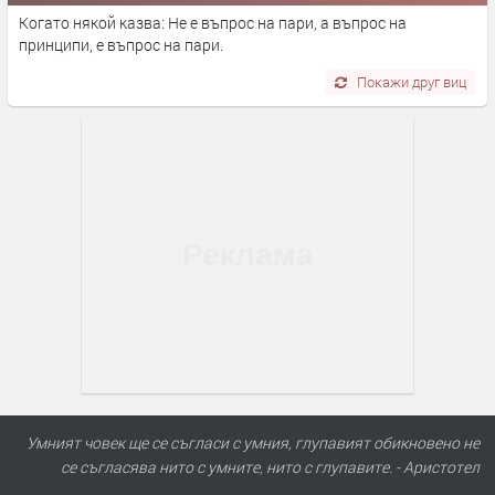
Когато някой казва: Не е въпрос на пари, а въпрос на
принципи, е въпрос на пари.
Покажи друг виц
Умният човек ще се съгласи с умния, глупавият обикновено не
се съгласява нито с умните, нито с глупавите. - Аристотел