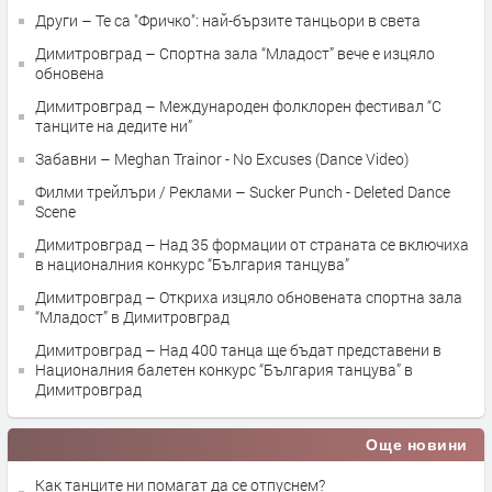
Други – Те са "Фричко": най-бързите танцьори в света
Димитровград – Спортна зала “Младост” вече е изцяло
обновена
Димитровград – Международен фолклорен фестивал “С
танците на дедите ни”
Забавни – Meghan Trainor - No Excuses (Dance Video)
Филми трейлъри / Реклами – Sucker Punch - Deleted Dance
Scene
Димитровград – Над 35 формации от страната се включиха
в националния конкурс “България танцува”
Димитровград – Откриха изцяло обновената спортна зала
“Младост” в Димитровград
Димитровград – Над 400 танца ще бъдат представени в
Националния балетен конкурс “България танцува” в
Димитровград
Още новини
Как танците ни помагат да се отпуснем?