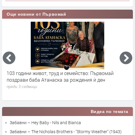
Още новини от Първомай
103 години живот, труд и семейство: Първомай
Н
поздрави баба Атанаска за рождения ѝ ден
Н
с
преди 3 седмици
п
Видеа по темата
Забавни – Hey Baby - Nils and Bianca
Забавни – The Nicholas Brothers - "Stormy Weather" (1943)