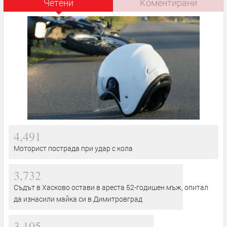
Четени
Коментирани
4,491
Моторист пострада при удар с кола
3,732
Съдът в Хасково остави в ареста 52-годишен мъж, опитал
да изнасили майка си в Димитровград
3,105