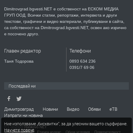
Dimitrovgrad.bgvesti.NET е собственост на ЕСКОМ МЕДИА
ГРУП ООД. Всички статии, репортажи, интервюта и други
преди 2 месеца
текстови, графични и видео материали, публикувани в сайта,
са собственост на Dimitrovgrad.bgvesti.NET, освен ако изрично
ПРЕДЛАГА
Къща в Странско
е посочено друго.
Главен редактор
Телефони
преди 4 месеца
Таня Тодорова
0893 634 236
0391/7 69 06
ПРЕДЛАГА
Професионални курсове
Последвай ни
преди 4 месеца
Димитровград
Новини
Видео
Обяви
еТВ
ПРЕДЛАГА
Ремонтирана къща в с. Ябълково,
Изпрати ни новина
община Димитровград, обл. Хасково
Ние използваме „бисквитки“, за да улесним вашето сърфиране.
© Copyright
Haskovo.NET
Научете повече
.
Пълна версия
Етичен кодекс
Общи условия
Поверителност