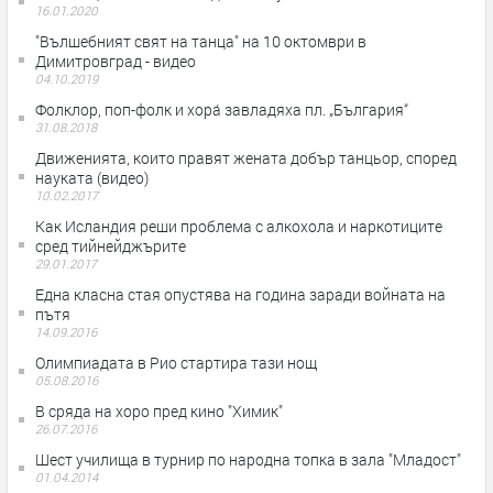
16.01.2020
"Вълшебният свят на танца" на 10 октомври в
Димитровград - видео
04.10.2019
Фолклор, поп-фолк и хора́ завладяха пл. „България“
31.08.2018
Движенията, които правят жената добър танцьор, според
науката (видео)
10.02.2017
Как Исландия реши проблема с алкохола и наркотиците
сред тийнейджърите
29.01.2017
Една класна стая опустява на година заради войната на
пътя
14.09.2016
Олимпиадата в Рио стартира тази нощ
05.08.2016
В сряда на хоро пред кино "Химик"
26.07.2016
Шест училища в турнир по народна топка в зала "Младост"
01.04.2014