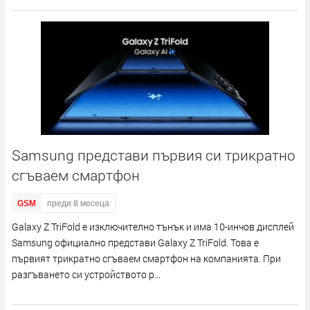
Samsung представи първия си трикратно
сгъваем смартфон
GSM
преди 8 месеца
Galaxy Z TriFold е изключително тънък и има 10-инчов дисплей
Samsung официално представи Galaxy Z TriFold. Това е
първият трикратно сгъваем смартфон на компанията. При
разгъването си устройството р...