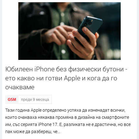
Юбилеен iPhone без физически бутони -
ето какво ни готви Apple и кога да го
очакваме
GSM
преди 9 месеца
Тази година Apple определено успяха да изненадат всички,
които очакваха някаква промяна в дизайна на смартфоните
им, със серията iPhone 17. Е, разликата не е драстична, но все
пак може да разбереш, че...