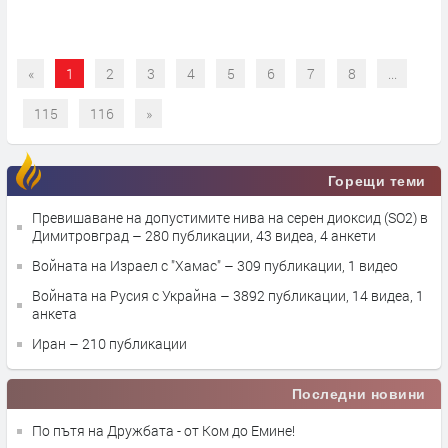
«
1
2
3
4
5
6
7
8
...
115
116
»
Горещи теми
Превишаване на допустимите нива на серен диоксид (SO2) в
Димитровград
– 280 публикации, 43 видеа, 4 анкети
Войната на Израел с "Хамас"
– 309 публикации, 1 видео
Войната на Русия с Украйна
– 3892 публикации, 14 видеа, 1
анкета
Иран
– 210 публикации
Последни новини
По пътя на Дружбата - от Ком до Емине!