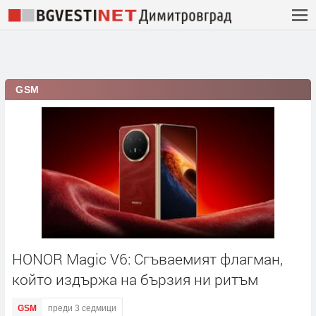
GSM
HONOR Magic V6: Сгъваемият флагман,
който издържа на бързия ни ритъм
GSM
преди 3 седмици