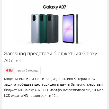
Samsung представи бюджетния Galaxy
A07 5G
GSM
преди 6 месеца
Моделът има 6.7-инчов екран, издръжлива батерия, IP54
защита и обещава шестгодишни ъпдейти Samsung представи
бюджетния Galaxy A07 5G. Смартфонът разполага с 6,7-инчов
LCD екран с HD+ резолюция и 12...