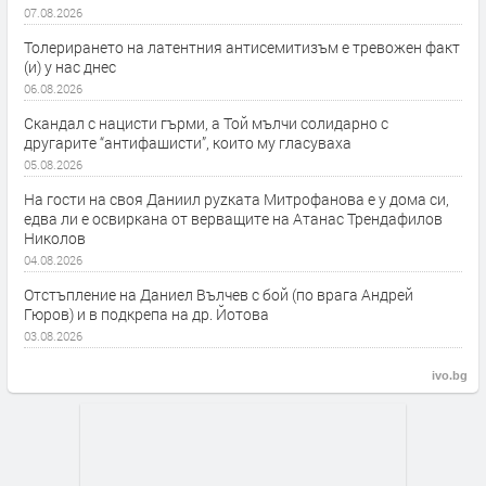
07.08.2026
Толерирането на латентния антисемитизъм е тревожен факт
(и) у нас днес
06.08.2026
Скандал с нацисти гърми, а Той мълчи солидарно с
другарите “антифашисти”, които му гласуваха
05.08.2026
На гости на своя Даниил руzката Митрофанова е у дома си,
едва ли е освиркана от верващите на Атанас Трендафилов
Николов
04.08.2026
Отстъпление на Даниел Вълчев с бой (по врага Андрей
Гюров) и в подкрепа на др. Йотова
03.08.2026
ivo.bg