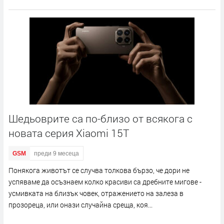
Шедьоврите са по-близо от всякога с
новата серия Xiaomi 15T
GSM
преди 9 месеца
Понякога животът се случва толкова бързо, че дори не
успяваме да осъзнаем колко красиви са дребните мигове -
усмивката на близък човек, отражението на залеза в
прозореца, или онази случайна среща, коя...