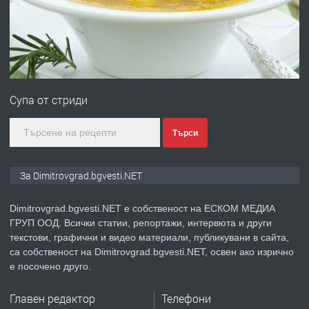
преди 11 месеца
ПРЕДЛАГА
Курс Помощник-възпитател
Супа от стриди
преди 2 месеца
Търси
ПРЕДЛАГА
Къща в Странско
За Dimitrovgrad.bgvesti.NET
Dimitrovgrad.bgvesti.NET е собственост на ЕСКОМ МЕДИА
ГРУП ООД. Всички статии, репортажи, интервюта и други
преди 4 месеца
текстови, графични и видео материали, публикувани в сайта,
са собственост на Dimitrovgrad.bgvesti.NET, освен ако изрично
ПРЕДЛАГА
Професионални курсове
е посочено друго.
Главен редактор
Телефони