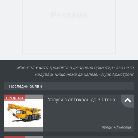
Животът е като тромпета в джазовия оркестър - ако не го
надуваш, нищо няма да излезе. - Луис Армстронг
Последни обяви
ПРЕДЛАГА
Услуги с автокран до 30 тона
преди 10 месеца