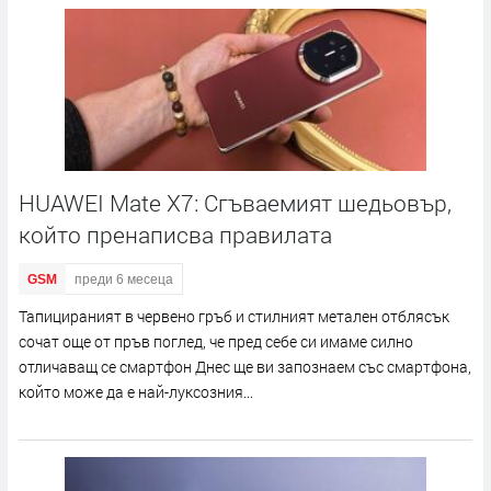
HUAWEI Mate X7: Сгъваемият шедьовър,
който пренаписва правилата
GSM
преди 6 месеца
Тапицираният в червено гръб и стилният метален отблясък
сочат още от пръв поглед, че пред себе си имаме силно
отличаващ се смартфон Днес ще ви запознаем със смартфона,
който може да е най-луксозния...