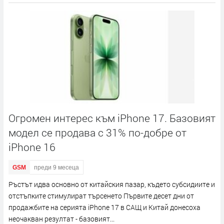
Огромен интерес към iPhone 17. Базовият
модел се продава с 31% по-добре от
iPhone 16
GSM
преди 9 месеца
Ръстът идва основно от китайския пазар, където субсидиите и
отстъпките стимулират търсенето Първите десет дни от
продажбите на серията iPhone 17 в САЩ и Китай донесоха
неочакван резултат - базовият...