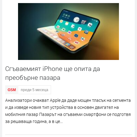
Сгъваемият iPhone ще опита да
преобърне пазара
GSM
преди 5 месеца
Анализатори очакват Apple да даде мощен тласък на сегмента
и да изведе новия тип устройства в основен двигател на
мобилния пазар Пазарът на сгъваеми смартфони се подготвя
за решаваща година, а в це...