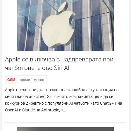
Apple се включва в надпреварата при
чатботовете със Siri AI
GSM
преди 1 месец
Apple представи дългоочаквана мащабна актуализация на
своя гласов асистент Siri, с която компанията цели да се
конкурира директно с популярни AI чатботи като ChatGPT на
OpenAI и Claude на Anthropic, п...