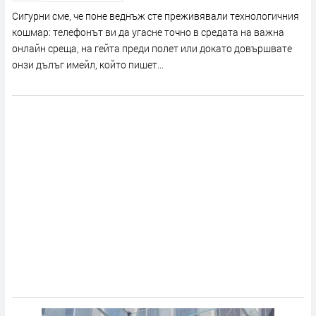
Сигурни сме, че поне веднъж сте преживявали технологичния
кошмар: телефонът ви да угасне точно в средата на важна
онлайн среща, на гейта преди полет или докато довършвате
онзи дълъг имейл, който пишет...