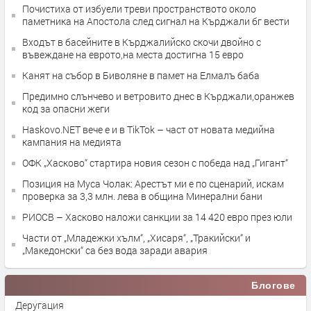
Почистиха от избуели треви пространството около
паметника на Апостола след сигнал на Кърджали бг вести
Входът в басейните в Кърджалийско скочи двойно с
въвеждане на еврото,на места достигна 15 евро
Канят на събор в Биволяне в памет на Елмалъ баба
Предимно слънчево и ветровито днес в Кърджали,оранжев
код за опасни жеги
Haskovo.NET вече е и в TikTok – част от новата медийна
кампания на медията
ОФК „Хасково“ стартира новия сезон с победа над „Гигант“
Позиция на Муса Чолак: Арестът ми е по сценарий, искам
проверка за 3,3 млн. лева в община Минерални бани
РИОСВ – Хасково наложи санкции за 14 420 евро през юли
Части от „Младежки хълм“, „Хисаря“, „Тракийски“ и
„Македонски“ са без вода заради авария
Блогове
Деругация