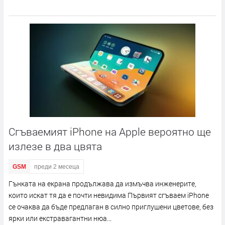
Сгъваемият iPhone на Apple вероятно ще
излезе в два цвята
GSM
преди 2 месеца
Гънката на екрана продължава да измъчва инженерите,
които искат тя да е почти невидима Първият сгъваем iPhone
се очаква да бъде предлаган в силно приглушени цветове, без
ярки или екстравагантни нюа...