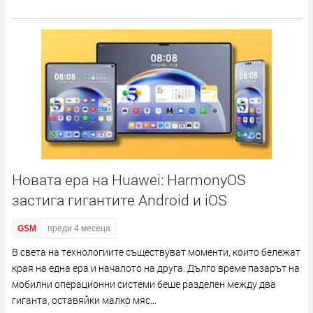
Новата ера на Huawei: HarmonyOS
застига гигантите Android и iOS
GSM
преди 4 месеца
В света на технологиите съществуват моменти, които бележат
края на една ера и началото на друга. Дълго време пазарът на
мобилни операционни системи беше разделен между два
гиганта, оставяйки малко мяс...