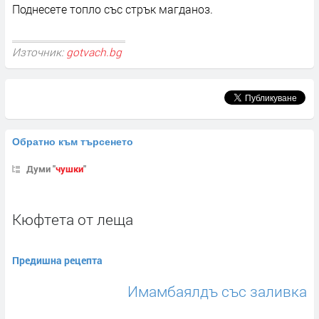
Поднесете топло със стрък магданоз.
Източник:
gotvach.bg
Обратно към търсенето
Думи "
чушки
"
Кюфтета от леща
Предишна рецепта
Имамбаялдъ със заливка