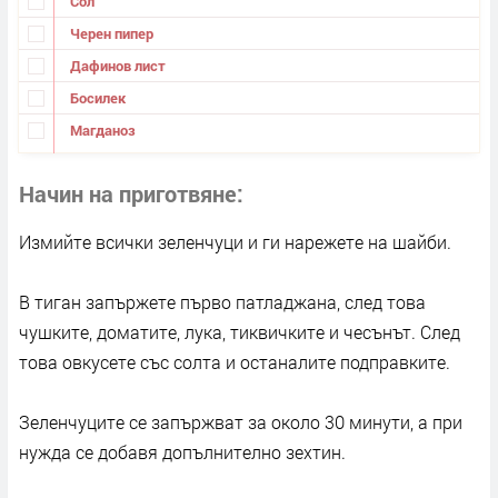
Сол
Черен пипер
Дафинов лист
Босилек
Магданоз
Начин на приготвяне
Измийте всички зеленчуци и ги нарежете на шайби.
В тиган запържете първо патладжана, след това
чушките, доматите, лука, тиквичките и чесънът. След
това овкусете със солта и останалите подправките.
Зеленчуците се запържват за около 30 минути, а при
нужда се добавя допълнително зехтин.