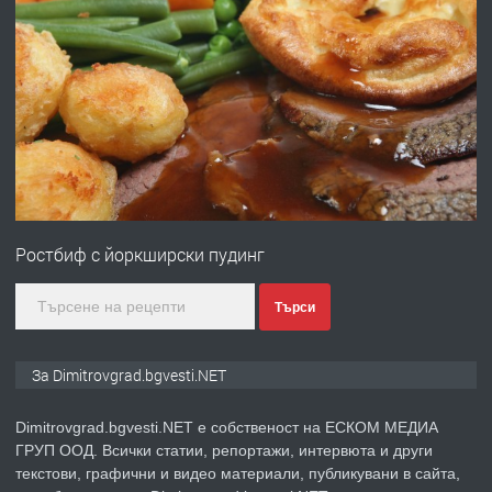
преди 11 месеца
ПРЕДЛАГА
Отпушване на канали тоалетни
вертикални щрангове
преди 11 месеца
ПРЕДЛАГА
Онлайн магазин за всички!
Ростбиф с йоркширски пудинг
преди 11 месеца
Търси
ПРЕДЛАГА
Курс Помощник-възпитател
За Dimitrovgrad.bgvesti.NET
Dimitrovgrad.bgvesti.NET е собственост на ЕСКОМ МЕДИА
ГРУП ООД. Всички статии, репортажи, интервюта и други
преди 2 месеца
текстови, графични и видео материали, публикувани в сайта,