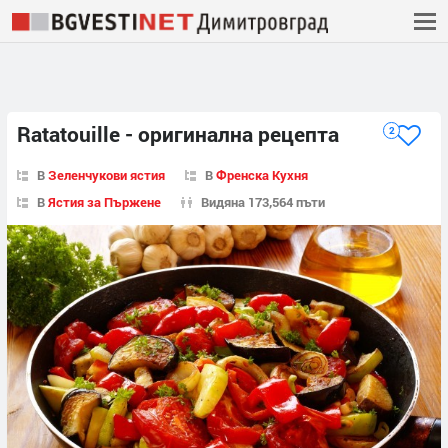
Ratatouille - оригинална рецепта
2
В
Зеленчукови ястия
В
Френска Кухня
В
Ястия за Пържене
Видяна 173,564 пъти