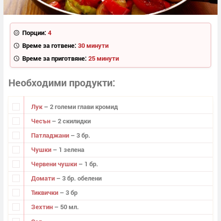
Порции:
4
Време за готвене:
30 минути
Време за приготвяне:
25 минути
Необходими продукти
Лук
– 2 големи глави кромид
Чесън
– 2 скилидки
Патладжани
– 3 бр.
Чушки
– 1 зелена
Червени чушки
– 1 бр.
Домати
– 3 бр. обелени
Тиквички
– 3 бр
Зехтин
– 50 мл.