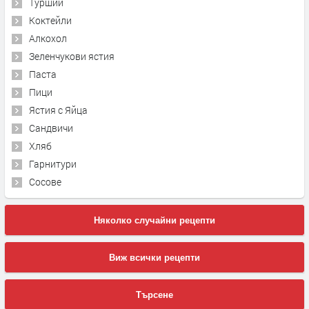
Туршии
Коктейли
Алкохол
Зеленчукови ястия
Паста
Пици
Ястия с Яйца
Сандвичи
Хляб
Гарнитури
Сосове
Няколко случайни рецепти
Виж всички рецепти
Търсене