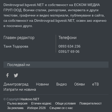
Dimitrovgrad.bgvesti.NET е собственост на ЕСКОМ МЕДИА
ГРУП ООД. Всички статии, репортажи, интервюта и други
преди 2 месеца
текстови, графични и видео материали, публикувани в сайта,
са собственост на Dimitrovgrad.bgvesti.NET, освен ако изрично
ПРЕДЛАГА
Къща в Странско
е посочено друго.
Главен редактор
Телефони
преди 4 месеца
Таня Тодорова
0893 634 236
0391/7 69 06
ПРЕДЛАГА
Професионални курсове
Последвай ни
преди 4 месеца
Димитровград
Новини
Видео
Обяви
еТВ
ПРЕДЛАГА
Изпрати ни новина
Ремонтирана къща в с. Ябълково,
община Димитровград, обл. Хасково
© Copyright
Haskovo.NET
Пълна версия
Етичен кодекс
Общи условия
Поверителност
За реклама
Избори 2026
Свържи се с нас
преди 7 месеца