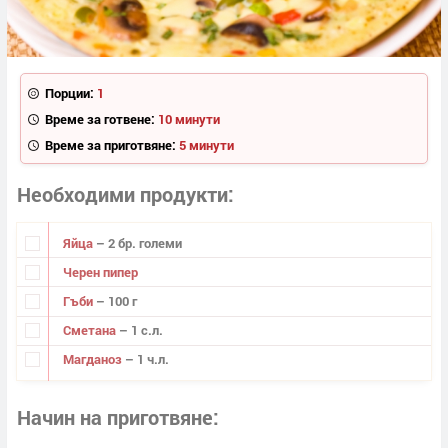
Порции:
1
Време за готвене:
10 минути
Време за приготвяне:
5 минути
Необходими продукти
Яйца
– 2 бр. големи
Черен пипер
Гъби
– 100 г
Сметана
– 1 с.л.
Магданоз
– 1 ч.л.
Начин на приготвяне