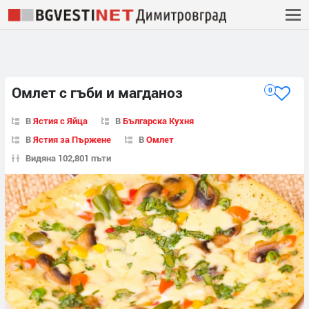
Омлет с гъби и магданоз
0
В
Ястия с Яйца
В
Българска Кухня
В
Ястия за Пържене
В
Омлет
Видяна 102,801 пъти