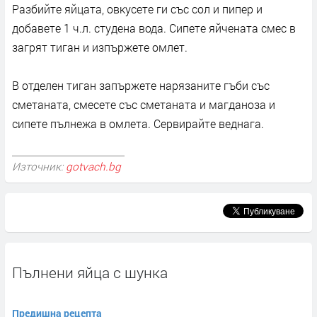
Разбийте яйцата, овкусете ги със сол и пипер и
добавете 1 ч.л. студена вода. Сипете яйчената смес в
загрят тиган и изпържете омлет.
В отделен тиган запържете нарязаните гъби със
сметаната, смесете със сметаната и магданоза и
сипете пълнежа в омлета. Сервирайте веднага.
Източник:
gotvach.bg
Пълнени яйца с шунка
Предишна рецепта