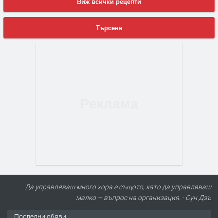
Виж всички рецепти
Търсене
Да управляваш много хора е същото, като да управляваш
малко – въпрос на организация. - Сун Дзъ
Последни обяви