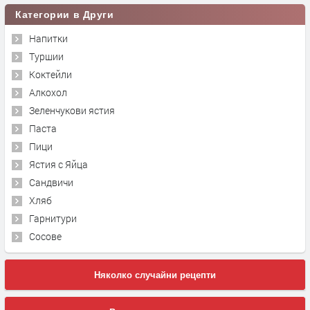
Категории в Други
Напитки
Туршии
Коктейли
Алкохол
Зеленчукови ястия
Паста
Пици
Ястия с Яйца
Сандвичи
Хляб
Гарнитури
Сосове
Няколко случайни рецепти