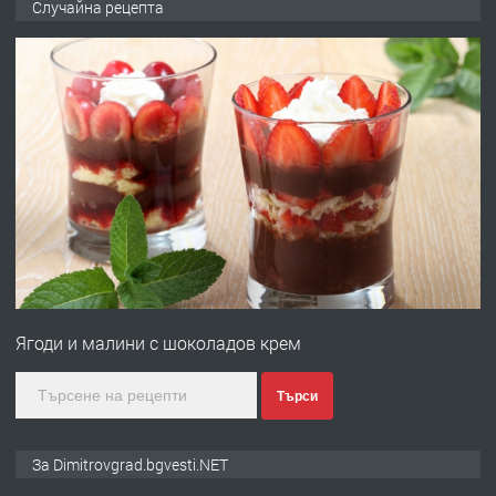
Случайна рецепта
ями
преди 11 месеца
ПРЕДЛАГА
Отпушване на канали тоалетни
вертикални щрангове
преди 11 месеца
ПРЕДЛАГА
Онлайн магазин за всички!
Ягоди и малини с шоколадов крем
преди 11 месеца
Търси
ПРЕДЛАГА
Курс Помощник-възпитател
За Dimitrovgrad.bgvesti.NET