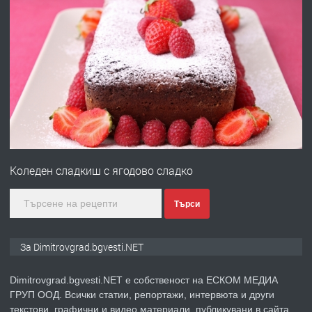
преди 11 месеца
ПРЕДЛАГА
Отпушване на канали тоалетни
вертикални щрангове
преди 11 месеца
ПРЕДЛАГА
Онлайн магазин за всички!
Коледен сладкиш с ягодово сладко
преди 11 месеца
Търси
ПРЕДЛАГА
Курс Помощник-възпитател
За Dimitrovgrad.bgvesti.NET
Dimitrovgrad.bgvesti.NET е собственост на ЕСКОМ МЕДИА
ГРУП ООД. Всички статии, репортажи, интервюта и други
преди 2 месеца
текстови, графични и видео материали, публикувани в сайта,