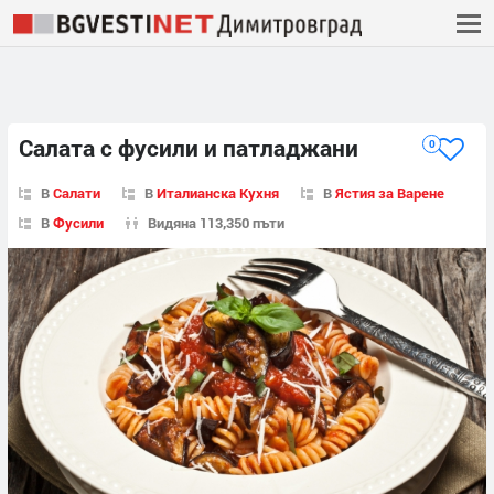
Салата с фусили и патладжани
0
В
Салати
В
Италианска Кухня
В
Ястия за Варене
В
Фусили
Видяна 113,350 пъти