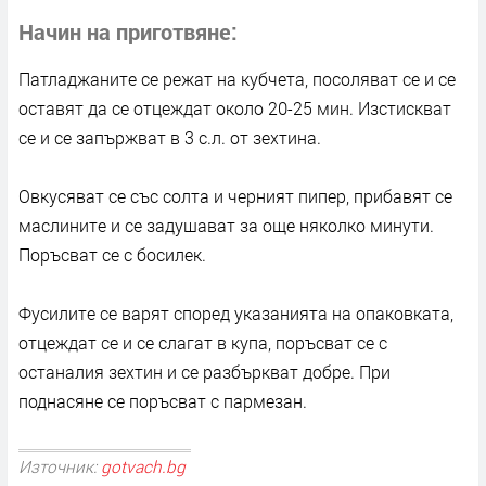
Начин на приготвяне
Патладжаните се режат на кубчета, посоляват се и се
оставят да се отцеждат около 20-25 мин. Изстискват
се и се запържват в 3 с.л. от зехтина.
Овкусяват се със солта и черният пипер, прибавят се
маслините и се задушават за още няколко минути.
Поръсват се с босилек.
Фусилите се варят според указанията на опаковката,
отцеждат се и се слагат в купа, поръсват се с
останалия зехтин и се разбъркват добре. При
поднасяне се поръсват с пармезан.
Източник:
gotvach.bg