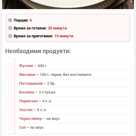
Порции:
4
Време за готвене:
25 минути
Време за приготвяне:
15 минути
Необходими продукти
Фусили
– 500 г
Маслини
– 100 г, черни, без костилките
Патладжани
– 2 бр.
Босилек
– 2 стръка
Пармезан
– 4 с.л.
Зехтин
– 5 с.л.
Черен пипер
– на вкус
Сол
– на вкус