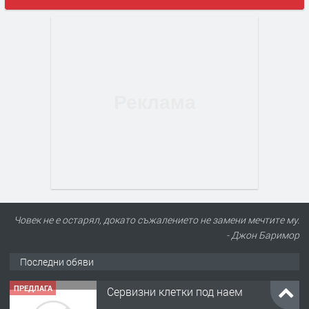
Човек не е остарял, докато съжалението не замени мечтите му.
- Джон Баримор
Последни обяви
ПРЕДЛАГА
Сервизни клетки под наем