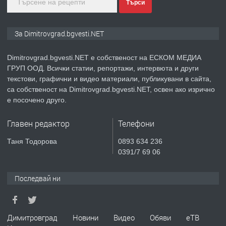
преди 11 месеца
Търси
ПРЕДЛАГА
Курс Помощник-възпитател
За Dimitrovgrad.bgvesti.NET
Dimitrovgrad.bgvesti.NET е собственост на ЕСКОМ МЕДИА
ГРУП ООД. Всички статии, репортажи, интервюта и други
преди 2 месеца
текстови, графични и видео материали, публикувани в сайта,
са собственост на Dimitrovgrad.bgvesti.NET, освен ако изрично
ПРЕДЛАГА
Къща в Странско
е посочено друго.
Главен редактор
Телефони
преди 4 месеца
Таня Тодорова
0893 634 236
0391/7 69 06
ПРЕДЛАГА
Професионални курсове
Последвай ни
преди 4 месеца
Димитровград
Новини
Видео
Обяви
еТВ