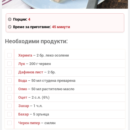
Порции:
4
Време за приготвяне:
45 минути
Необходими продукти
Херинга
– 2 бр. леко осолени
Лук
– 200 г червен
Дафинов лист
– 2 бр.
Вода
– 50 мл студена преварена
Олио
– 50 мл растително масло
Оцет
– 2 с.л. (6%)
Захар
– 1 ч.л.
Бахар
– 5 зрънца
Черен пипер
– смлян