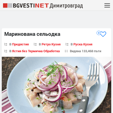
Маринована сельодка
0
В
Предястия
В
Ретро Кухня
В
Руска Кухня
В
Ястия без Термична Обработка
Видяна 133,468 пъти