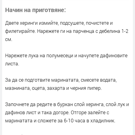
Начин на приготвяне
Двете херинги измийте, подсушете, почистете и
филетирайте. Нарежете ги на парченца с дебелина 1-2
см.
Нарежете лука на полумесеци и начупете дафиновите
листа.
За да се подготвите маринатата, смесете водата,
мазнината, оцета, захарта и черния пипер.
Започнете да редите в буркан слой херинга, слой лук и
дафинов лист и така догоре. Отгоре залейте с
маринатата и сложете за 6-10 часа в хладилник.