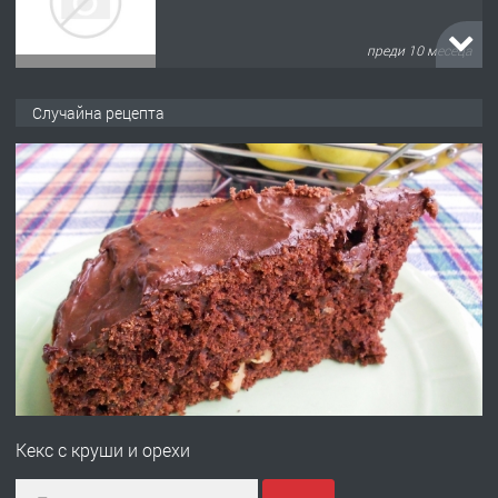
преди 10 месеца
ПРЕДЛАГА
Копаене на канали шахти септични
Случайна рецепта
ями
преди 11 месеца
ПРЕДЛАГА
Отпушване на канали тоалетни
вертикални щрангове
преди 11 месеца
ПРЕДЛАГА
Онлайн магазин за всички!
Кекс с круши и орехи