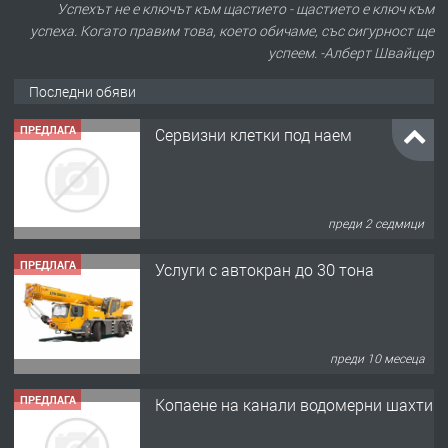
Успехът не е ключът към щастието - щастието е ключ към
успеха. Когато правим това, което обичаме, със сигурност ще
успеем. -Алберт Швайцер
Последни обяви
ПРЕДЛАГА
Сервизни клетки под наем
преди 2 седмици
ПРЕДЛАГА
Услуги с автокран до 30 тона
преди 10 месеца
ПРЕДЛАГА
Копаене на канали водомерни шахти