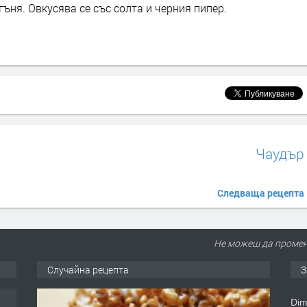
ъня. Овкусява се със солта и черния пипер.
Чаудър
Следваща рецепта
Не можеш да промен
Случайна рецепта
З
Dim