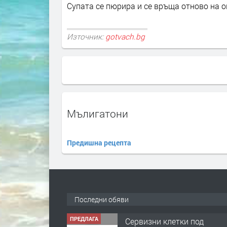
Супата се пюрира и се връща отново на ог
Източник:
gotvach.bg
Mълигатони
Предишна рецепта
Последни обяви
ПРЕДЛАГА
Сервизни клетки под
наем