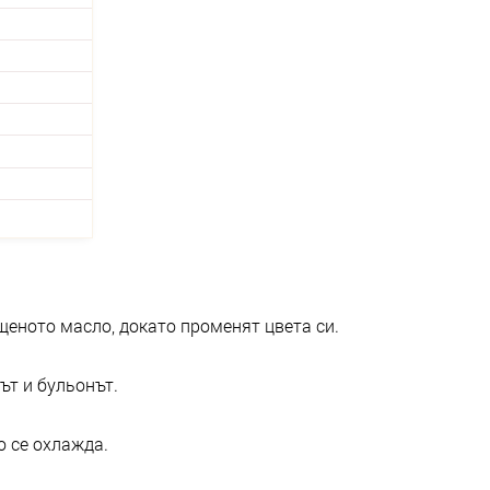
щеното масло, докато променят цвета си.
ът и бульонът.
о се охлажда.