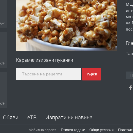
МЕД
инт
мат
ици
на 
пос
Гл
Тан
еца
Карамелизирани пуканки
Търси
П
еца
Обяви
еТВ
Изпрати ни новина
Мобилна версия
Етичен кодекс
Общи условия
Поверит