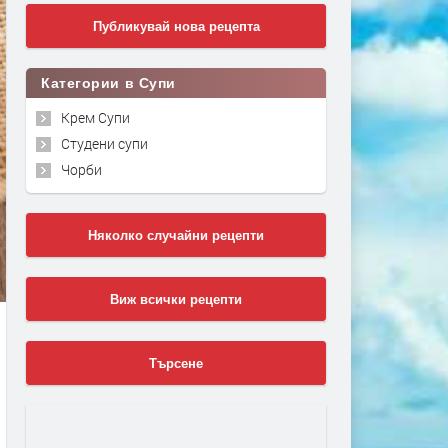
Публикувай нова рецепта
Категории в Супи
Крем Супи
Студени супи
Чорби
Няколко случайни рецепти
Виж всички рецепти
Търсене