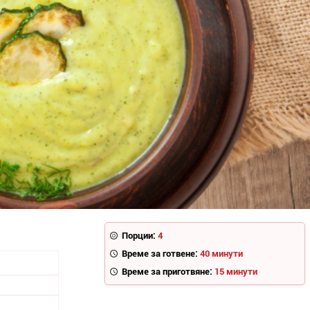
Порции:
4
Време за готвене:
40 минути
Време за приготвяне:
15 минути