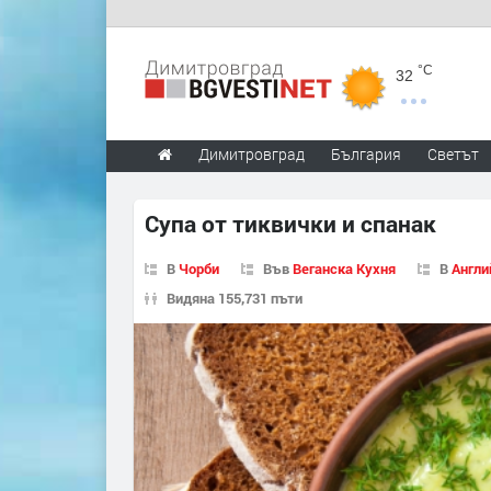
°C
32
Димитровград
България
Светът
Супа от тиквички и спанак
В
Чорби
Във
Веганска Кухня
В
Англи
Видяна 155,731 пъти