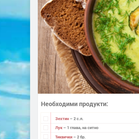
Необходими продукти
Зехтин
– 2 с.л.
Лук
– 1 глава, на ситно
Тиквички
– 2 бр.