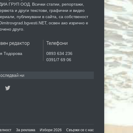
ИА ГРУП ООД. Всички статии, репортажи,
ервюта и други текстови, графични и видео
ериали, публикувани в сайта, са собственост
Dimitrovgrad.bgvesti.NET, освен ако изрично е
очено друго.
авен редактор
Телефони
я Тодорова
0893 634 236
0391/7 69 06
оследвай ни
елност
За реклама
Избори 2026
Свържи се с нас