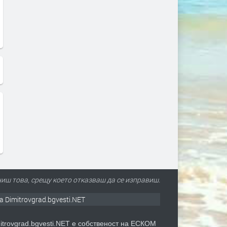
иш това, срещу което отказваш да се изправиш.
а Dimitrovgrad.bgvesti.NET
itrovgrad.bgvesti.NET е собственост на ЕСКОМ