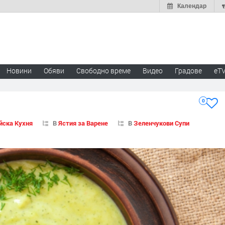
Календар
Новини
Обяви
Свободно време
Видео
Градове
eT
0
йска Кухня
В
Ястия за Варене
В
Зеленчукови Супи