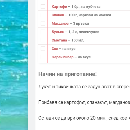
Картофи
– 1 бр., на кубчета
Спанак
– 100 г, нарязан на ивички
Магданоз
– 3 връзки
Бульон
– 1, 2 л, зеленчуков
Сметана
– 150 мл,
Сол
– на вкус
Черен пипер
– на вкус
Начин на приготвяне
Лукът и тиквичката се задушават в сгоре
Прибавя се картофът, спанакът, магданоз
Оставя се да ври около 20 мин., след коет