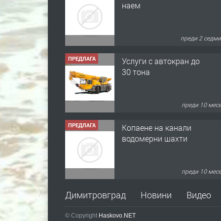
преди 2 седм
ПРЕДЛАГА
Услуги с автокран до
30 тона
преди 10 мес
ПРЕДЛАГА
Копаене на канали
водомерни шахти
преди 10 мес
ПРЕДЛАГА
Копаене на канали
Димитровград
Новини
Видео
шахти септични ями
© Copyright
Haskovo.NET