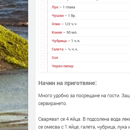
Лук
– 1 глава
Чушки
– 1 бр.
Олио
– 1/2 ч.ч
Коняк
– 50 мл.
Чубрица
– 1 ч.л.
Галета
– ½ ч.ч.
Сол
Черен пипер
Начин на приготвяне
Много удобно за посрещане на гости. Защ
сервирането.
Сваряват се 4 яйца. В подсолена вода ле
се омесва с 1 яйце, галета, чубрица, лука