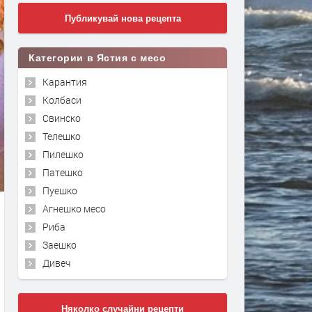
Публикувай нова рецепта
Категории в Ястия с месо
Карантия
Колбаси
Свинско
Телешко
Пилешко
Патешко
Пуешко
Агнешко месо
Риба
Заешко
Дивеч
Няколко случайни рецепти