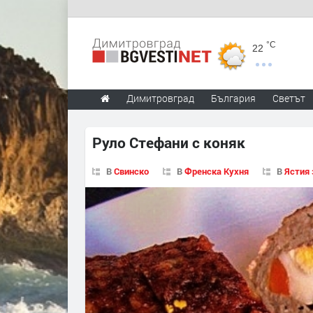
°C
22
Димитровград
България
Светът
Руло Стефани с коняк
В
Свинско
В
Френска Кухня
В
Ястия 