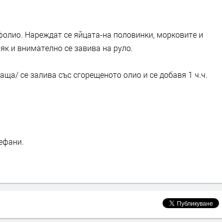
 фолио. Нареждат се яйцата-на половинки, морковите и
як и внимателно се завива на руло.
аща/ се залива със сгорещеното олио и се добавя 1 ч.ч.
тефани.