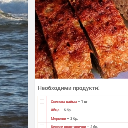
Необходими продукти
Свинска кайма
– 1 кг
Яйца
– 5 бр.
Моркови
– 2 бр.
Кисели краставички
– 2 бр.