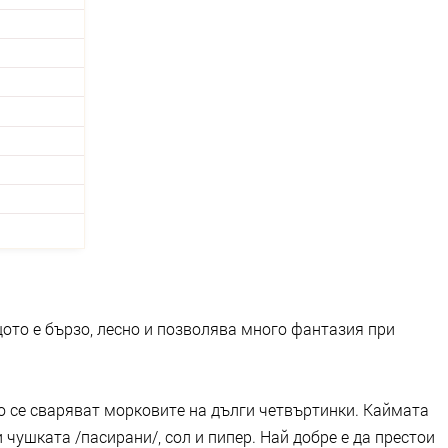
ото е бързо, лесно и позволява много фантазия при
ко се сваряват морковите на дълги четвъртинки. Каймата
 и чушката /пасирани/, сол и пипер. Най добре е да престои