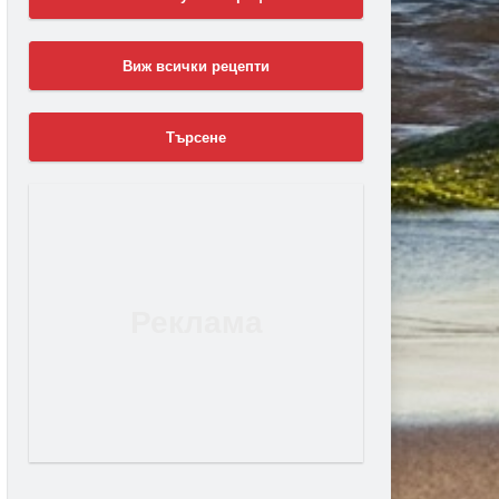
Виж всички рецепти
Търсене