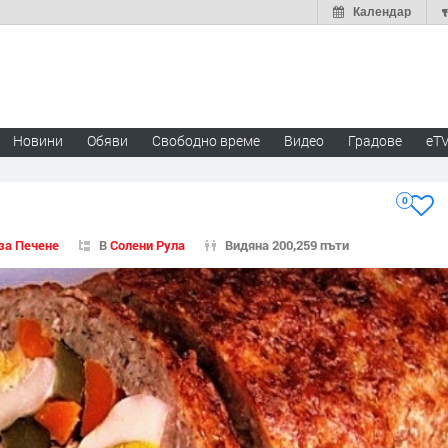
Календар
Новини
Обяви
Свободно време
Видео
Градове
eT
0
за Печене
В
Солени Рула
Видяна 200,259 пъти