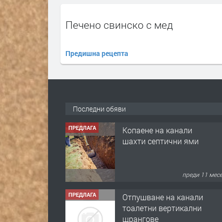
Печено свинско с мед
Предишна рецепта
Последни обяви
ПРЕДЛАГА
Копаене на канали
шахти септични ями
преди 11 мес
ПРЕДЛАГА
Отпушване на канали
тоалетни вертикални
щрангове