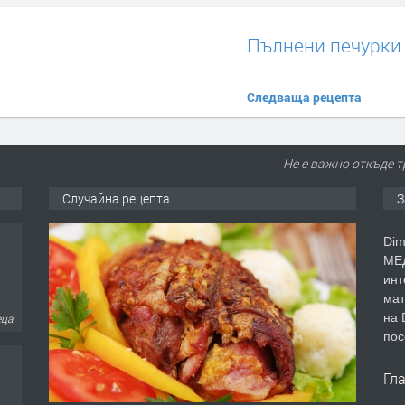
Пълнени печурки
Следваща рецепта
Не е важно откъде т
Случайна рецепта
З
Dim
МЕД
инт
мат
на 
еца
пос
Гл