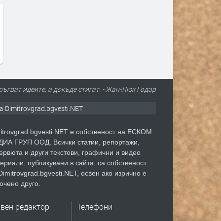
ръгват идеите, а докъде стигат. - Жан-Люк Годар
а Dimitrovgrad.bgvesti.NET
itrovgrad.bgvesti.NET е собственост на ЕСКОМ
ИА ГРУП ООД. Всички статии, репортажи,
ервюта и други текстови, графични и видео
ериали, публикувани в сайта, са собственост
Dimitrovgrad.bgvesti.NET, освен ако изрично е
очено друго.
авен редактор
Телефони