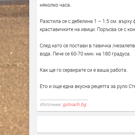
няколко часа.
Разстила се с дебелина 1 – 1.5 см. върху
краставичките на ивици. Поръсва се с кон
След като се постави в тавичка /незалепв
вода. Пече се 60-70 мин. на 180 градуса.
Как ще го сервирате си е ваша работа.
Ето и още една вкусна рецепта за руло С
Източник:
gotvach.bg