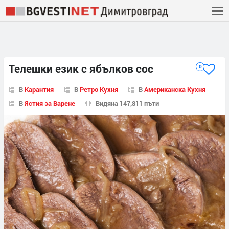
Телешки език с ябълков сос
0
В
Карантия
В
Ретро Кухня
В
Американска Кухня
В
Ястия за Варене
Видяна 147,811 пъти