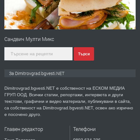
преди 11 месеца
ПРЕДЛАГА
Онлайн магазин за всички!
Сандвич Мулти Микс
преди 11 месеца
Търси
ПРЕДЛАГА
Курс Помощник-възпитател
За Dimitrovgrad.bgvesti.NET
Dimitrovgrad.bgvesti.NET е собственост на ЕСКОМ МЕДИА
ГРУП ООД. Всички статии, репортажи, интервюта и други
преди 2 месеца
текстови, графични и видео материали, публикувани в сайта,
са собственост на Dimitrovgrad.bgvesti.NET, освен ако изрично
ПРЕДЛАГА
Къща в Странско
е посочено друго.
Главен редактор
Телефони
преди 4 месеца