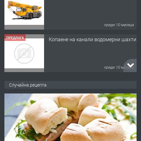
преди 10 месеца
ПРЕДЛАГА
Копаене на канали водомерни шахти
преди 10 месеца
ПРЕДЛАГА
Копаене на канали шахти септични
Случайна рецепта
ями
преди 11 месеца
ПРЕДЛАГА
Отпушване на канали тоалетни
вертикални щрангове