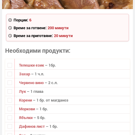
Порции:
6
Време за готвене:
200 минути
Време за приготвяне:
20 минути
Необходими продукти
Телешки език
– 1бр.
Захар
– 1 ч.л.
Червено вино
– 2 с.л.
Лук
– 1 глава
Корени
– 1 бр. от магданоз
Моркови
– 1 бр.
Ябълки
– 5 бр.
Дафинов лист
– 1 бр.