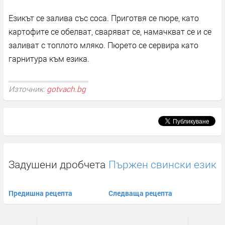
Езикът се залива със соса. Приготвя се пюре, като
картофите се обелват, сваряват се, намачкват се и се
заливат с топлото мляко. Пюрето се сервира като
гарнитура към езика.
Източник:
gotvach.bg
Задушени дробчета
Пържен свински език
Предишна рецепта
Следваща рецепта