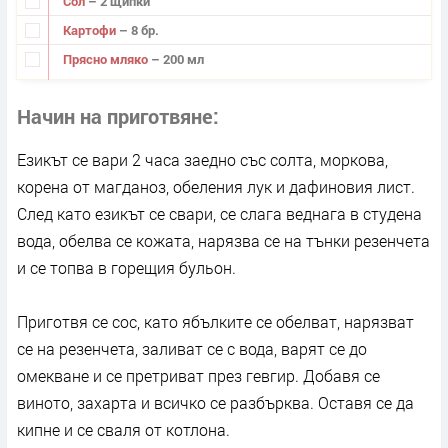
Сол
– 2 щипки
Картофи
– 8 бр.
Прясно мляко
– 200 мл
Начин на приготвяне
Езикът се вари 2 часа заедно със солта, моркова,
корена от магданоз, обеления лук и дафиновия лист.
След като езикът се свари, се слага веднага в студена
вода, обелва се кожата, нарязва се на тънки резенчета
и се топва в горещия бульон.
Приготвя се сос, като ябълките се обелват, нарязват
се на резенчета, заливат се с вода, варят се до
омекване и се претриват през гевгир. Добавя се
виното, захарта и всичко се разбърква. Оставя се да
кипне и се сваля от котлона.