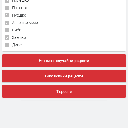
Пилешко
Патешко
Пуешко
Агнешко месо
Риба
Заешко
Дивеч
Няколко случайни рецепти
Виж всички рецепти
Търсене