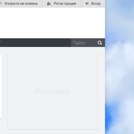
Изпрати ни новина
Регистрация
Вход
V