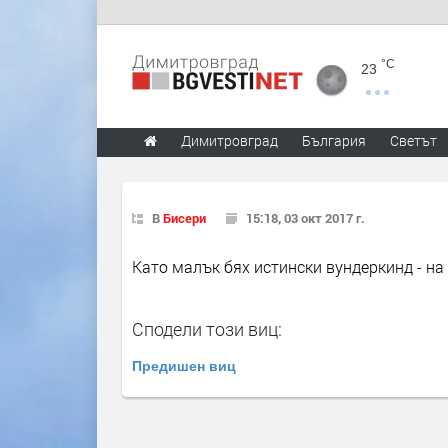
°C
23
Димитровград
България
Светът
В
Бисери
15:18, 03 окт 2017 г.
Като малък бях истински вундеркинд - на 
Сподели този виц:
Предишен виц