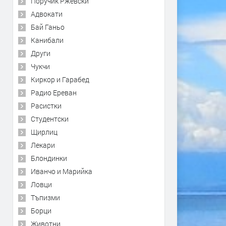
Поручик Ржевски
Адвокати
Бай Ганьо
Канибали
Други
Чукчи
Киркор и Гарабед
Радио Ереван
Расистки
Студентски
Щирлиц
Лекари
Блондинки
Иванчо и Марийка
Ловци
Тъпизми
Борци
Животни