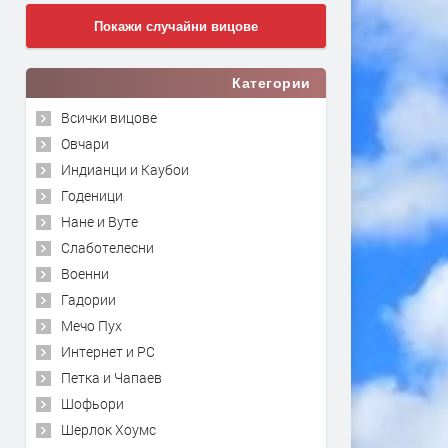
Покажи случайни вицове
Категории
Всички вицове
Овчари
Индианци и Каубои
Годеници
Нане и Вуте
Слаботелесни
Военни
Гадории
Мечо Пух
Интернет и PC
Петка и Чапаев
Шофьори
Шерлок Хоумс