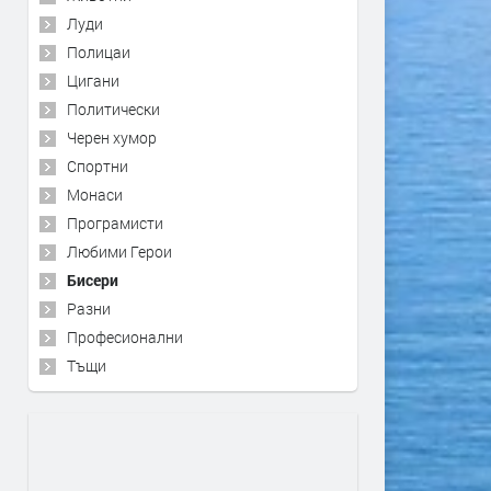
Луди
Полицаи
Цигани
Политически
Черен хумор
Спортни
Монаси
Програмисти
Любими Герои
Бисери
Разни
Професионални
Тъщи