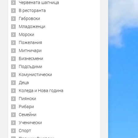
Червената шапчица
В ресторанта
Габровски
Младоженци
Морски
Пожелания
Митничари
Бизнесмени
Подсъдими
Комунистически
Деца
Коледа и Нова година
Пиянски
Рибари
Семейни
Ученически
Спорт