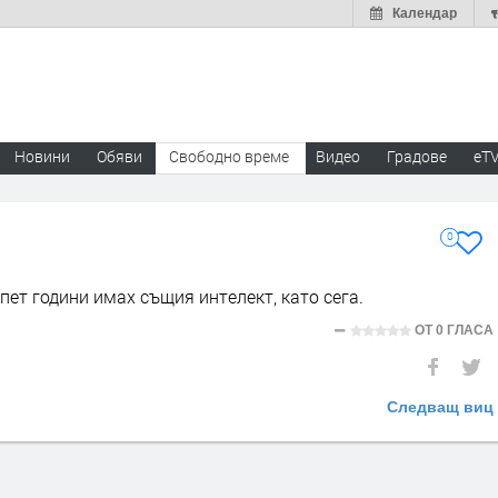
Календар
Новини
Обяви
Свободно време
Видео
Градове
eT
0
пет години имах същия интелект, като сега.
ОТ
0 ГЛАСА
Следващ виц