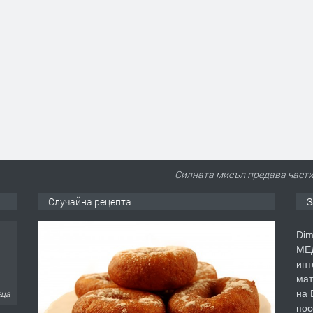
Силната мисъл предава части
Случайна рецепта
З
Dim
МЕД
инт
мат
на 
еца
пос