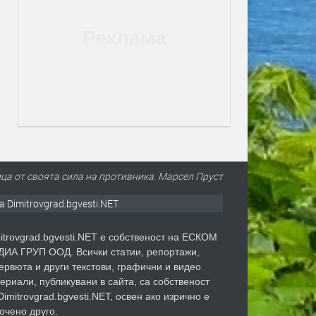
ца от своята сила на противника. Марсел Пруст
а Dimitrovgrad.bgvesti.NET
itrovgrad.bgvesti.NET е собственост на ЕСКОМ
ИА ГРУП ООД. Всички статии, репортажи,
ервюта и други текстови, графични и видео
ериали, публикувани в сайта, са собственост
Dimitrovgrad.bgvesti.NET, освен ако изрично е
очено друго.