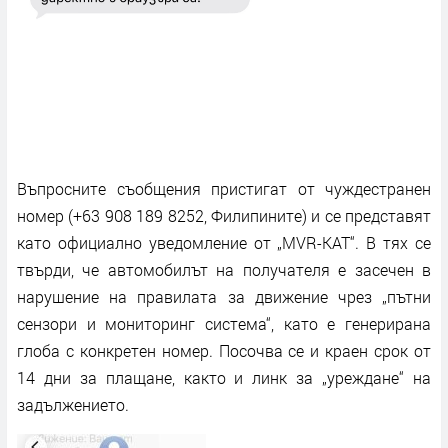
Въпросните съобщения пристигат от чуждестранен
номер (+63 908 189 8252, Филипините) и се представят
като официално уведомление от „MVR-KAT“. В тях се
твърди, че автомобилът на получателя е засечен в
нарушение на правилата за движение чрез „пътни
сензори и мониторинг система“, като е генерирана
глоба с конкретен номер. Посочва се и краен срок от
14 дни за плащане, както и линк за „уреждане“ на
задължението.