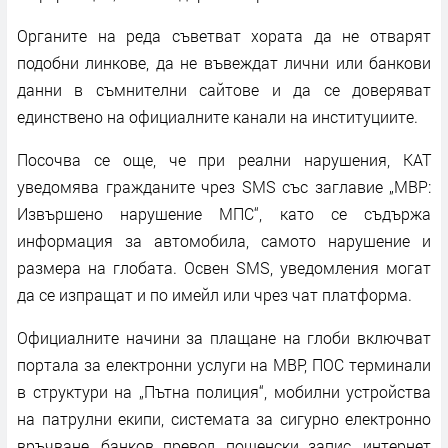
Органите на реда съветват хората да не отварят
подобни линкове, да не въвеждат лични или банкови
данни в съмнителни сайтове и да се доверяват
единствено на официалните канали на институциите.
Посочва се още, че при реални нарушения, КАТ
уведомява гражданите чрез SMS със заглавие „МВР:
Извършено нарушение МПС“, като се съдържа
информация за автомобила, самото нарушение и
размера на глобата. Освен SMS, уведомления могат
да се изпращат и по имейл или чрез чат платформа.
Официалните начини за плащане на глоби включват
портала за електронни услуги на МВР, ПОС терминали
в структури на „Пътна полиция“, мобилни устройства
на патрулни екипи, системата за сигурно електронно
връчване, банков превод, пощенски запис, интернет