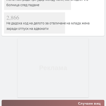
болница след падане
2,866
Не дадоха ход на делото за отвличане на млада жена
заради отпуск на адвокати
Случаен виц