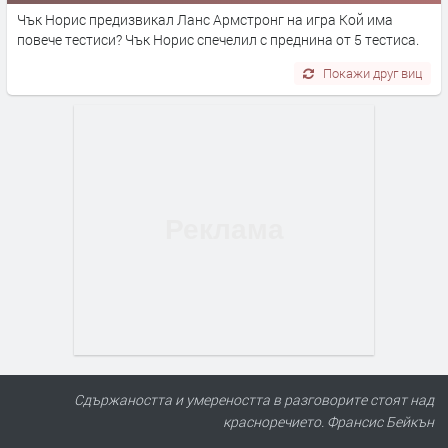
Чък Норис предизвикал Ланс Армстронг на игра Кой има
повече тестиси? Чък Норис спечелил с преднина от 5 тестиса.
Покажи друг виц
Сдържаността и умереността в разговорите стоят над
красноречието. Франсис Бейкън