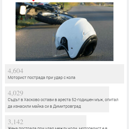
4,604
Моторист пострада при удар с кола
4,029
Съдът в Хасково остави в ареста 52-годишен мъж, опитал
да изнасили майка си в Димитровград
3,142
Жена пострада при удар между коли, мотопедист е в