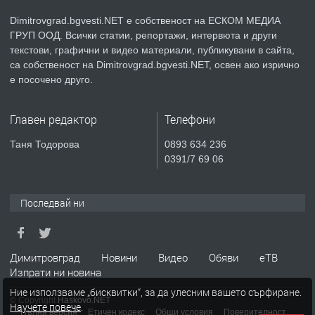
Dimitrovgrad.bgvesti.NET е собственост на ЕСКОМ МЕДИА
ГРУП ООД. Всички статии, репортажи, интервюта и други
преди 2 месеца
текстови, графични и видео материали, публикувани в сайта,
са собственост на Dimitrovgrad.bgvesti.NET, освен ако изрично
ПРЕДЛАГА
Къща в Странско
е посочено друго.
Главен редактор
Телефони
преди 4 месеца
Таня Тодорова
0893 634 236
0391/7 69 06
ПРЕДЛАГА
Професионални курсове
Последвай ни
преди 4 месеца
Димитровград
Новини
Видео
Обяви
еТВ
ПРЕДЛАГА
Ремонтирана къща в с. Ябълково,
Изпрати ни новина
община Димитровград, обл. Хасково
Ние използваме „бисквитки“, за да улесним вашето сърфиране.
© Copyright
Haskovo.NET
Научете повече
.
Пълна версия
Етичен кодекс
Общи условия
Поверителност