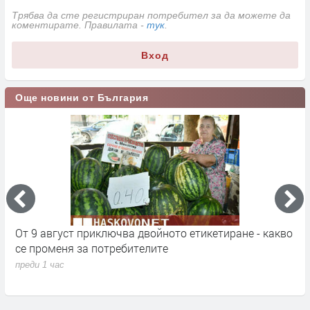
Трябва да сте регистриран потребител за да можете да
коментирате. Правилата -
тук
.
Вход
Още новини от България
кт
От 9 август приключва двойното етикетиране - какво
М
се променя за потребителите
к
преди 1 час
п