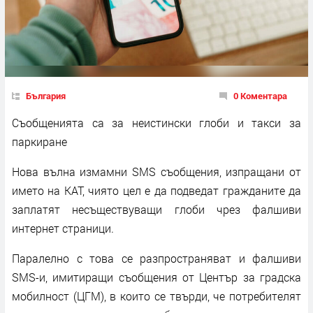
България
0 Коментара
Съобщенията са за неистински глоби и такси за
паркиране
Нова вълна измамни SMS съобщения, изпращани от
името на КАТ, чиято цел е да подведат гражданите да
заплатят несъществуващи глоби чрез фалшиви
интернет страници.
Паралелно с това се разпространяват и фалшиви
SMS-и, имитиращи съобщения от Център за градска
мобилност (ЦГМ), в които се твърди, че потребителят