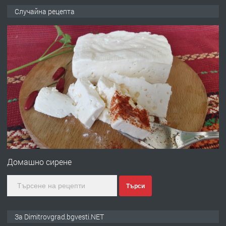
ПРЕДЛАГА
Копаене на канали шахти септични
Случайна рецепта
ями
преди 10 месеца
ПРЕДЛАГА
Отпушване на канали тоалетни
вертикални щрангове
преди 11 месеца
ПРЕДЛАГА
Онлайн магазин за всички!
Домашно сирене
Търси
преди 11 месеца
ПРЕДЛАГА
Курс Помощник-възпитател
За Dimitrovgrad.bgvesti.NET