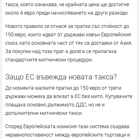
такса, което означава, че крайната цена ще достигне
около 4 евро преди начисляването на други разходи.
Новото правило се отнася за пратки със стойност до
150 евро, които идват от държави извън Европейския
съюз, като основната част от тях са доставки от Азия.
За покупки над този праг и досега се прилагаха
стандартните митнически процедури.
Защо ЕС въвежда новата такса?
До момента малките пратки до 150 евро от трети
държави можеха да влизат в ЕС без мито. Купувачите
плащаха основно дължимото ДДС, но не и
допълнителни митнически такси.
Според Европейската комисия тази система създава
неравнопоставеност между европейските търговци и