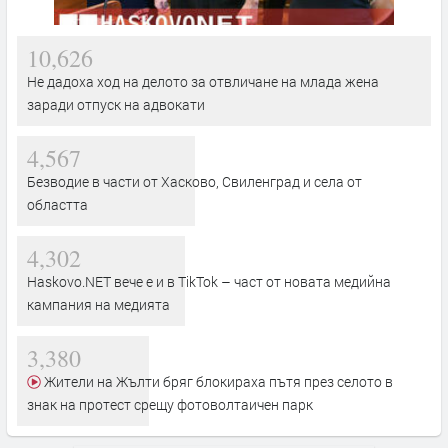
10,626
Не дадоха ход на делото за отвличане на млада жена
заради отпуск на адвокати
4,567
Безводие в части от Хасково, Свиленград и села от
областта
4,302
Haskovo.NET вече е и в TikTok – част от новата медийна
кампания на медията
3,380
Жители на Жълти бряг блокираха пътя през селото в
знак на протест срещу фотоволтаичен парк