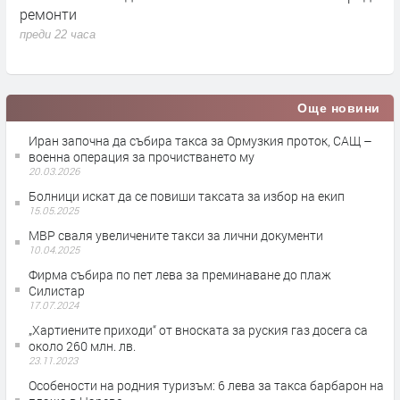
знак на протест срещу фотоволтаичен парк
преди 23 часа
Още новини
Иран започна да събира такса за Ормузкия проток, САЩ –
военна операция за прочистването му
20.03.2026
Болници искат да се повиши таксата за избор на екип
15.05.2025
МВР сваля увеличените такси за лични документи
10.04.2025
Фирма събира по пет лева за преминаване до плаж
Силистар
17.07.2024
„Хартиените приходи“ от вноската за руския газ досега са
около 260 млн. лв.
23.11.2023
Особености на родния туризъм: 6 лева за такса барбарон на