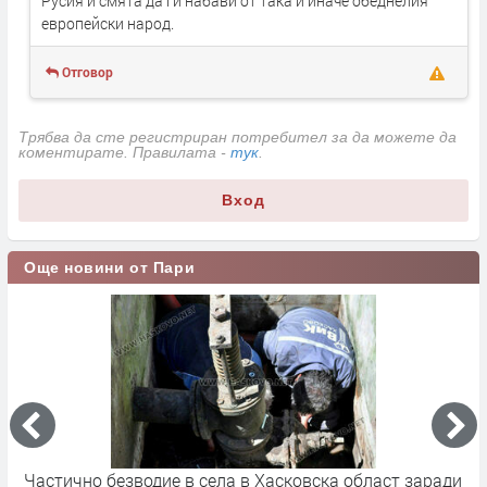
Русия и смята да ги набави от така и иначе обеднелия
европейски народ.
Отговор
Трябва да сте регистриран потребител за да можете да
коментирате. Правилата -
тук
.
Вход
Още новини от Пари
заради
Жители на Жълти бряг блокираха пътя през селото 