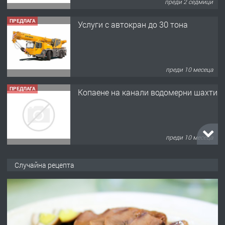
преди 10 месеца
ПРЕДЛАГА
Копаене на канали водомерни шахти
преди 10 месеца
ПРЕДЛАГА
Копаене на канали шахти септични
ями
преди 11 месеца
Случайна рецепта
ПРЕДЛАГА
Отпушване на канали тоалетни
вертикални щрангове
преди 11 месеца