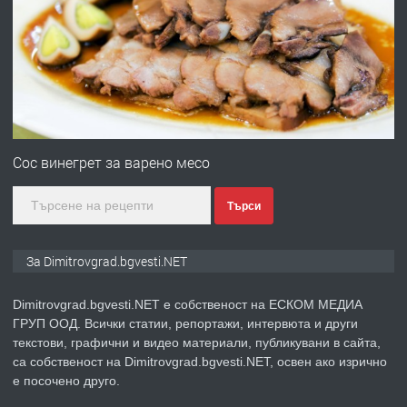
ПРЕДЛАГА
Онлайн магазин за всички!
преди 11 месеца
ПРЕДЛАГА
Курс Помощник-възпитател
Сос винегрет за варено месо
Търси
преди 2 месеца
За Dimitrovgrad.bgvesti.NET
ПРЕДЛАГА
Къща в Странско
Dimitrovgrad.bgvesti.NET е собственост на ЕСКОМ МЕДИА
ГРУП ООД. Всички статии, репортажи, интервюта и други
текстови, графични и видео материали, публикувани в сайта,
преди 4 месеца
са собственост на Dimitrovgrad.bgvesti.NET, освен ако изрично
е посочено друго.
ПРЕДЛАГА
Професионални курсове