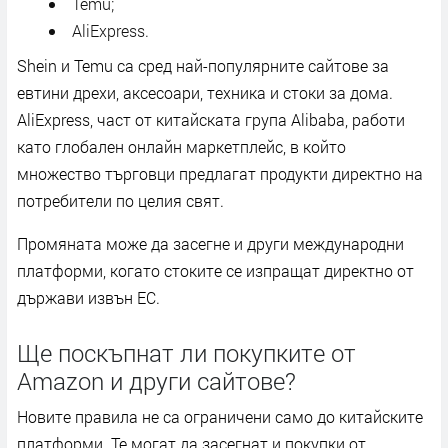
Temu;
AliExpress.
Shein и Temu са сред най-популярните сайтове за
евтини дрехи, аксесоари, техника и стоки за дома.
AliExpress, част от китайската група Alibaba, работи
като глобален онлайн маркетплейс, в който
множество търговци предлагат продукти директно на
потребители по целия свят.
Промяната може да засегне и други международни
платформи, когато стоките се изпращат директно от
държави извън ЕС.
Ще поскъпнат ли покупките от
Amazon и други сайтове?
Новите правила не са ограничени само до китайските
платформи. Те могат да засегнат и покупки от