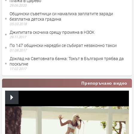
плажа в Царево
29.06.2020
Общински съветници си намалиха заплатите заради
безплатна детска градина
05.03.2018
Джипитата скочиха срещу промяна в НЗОК
29.11.2017
По 147 общински наредби се събират незаконно такси
01.08.2017
Доклад на Световната банка: Токът в България трябва да
поскъпне
17.02.2017
Препоръчано видео