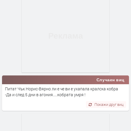
Случаен виц
Питат Чък Норис-Вярно ли е че ви е ухапала кралска кобра
-Да и след 5 дни в агония.....кобрата умря !
Покажи друг виц