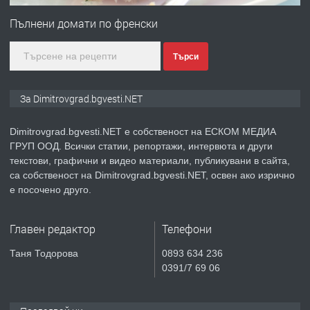
Пълнени домати по френски
Търси
преди 2 месеца
ПРЕДЛАГА
Къща в Странско
За Dimitrovgrad.bgvesti.NET
Dimitrovgrad.bgvesti.NET е собственост на ЕСКОМ МЕДИА
ГРУП ООД. Всички статии, репортажи, интервюта и други
преди 4 месеца
текстови, графични и видео материали, публикувани в сайта,
са собственост на Dimitrovgrad.bgvesti.NET, освен ако изрично
ПРЕДЛАГА
Професионални курсове
е посочено друго.
Главен редактор
Телефони
преди 4 месеца
Таня Тодорова
0893 634 236
0391/7 69 06
ПРЕДЛАГА
Ремонтирана къща в с. Ябълково,
община Димитровград, обл. Хасково