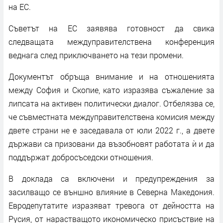
на ЕС.
Съветът на ЕС заявява готовност да свика
следващата междуправителствена конференция
веднага след приключването на тези промени.
Документът обръща внимание и на отношенията
между София и Скопие, като изразява съжаление за
липсата на активен политически диалог. Отбелязва се,
че съвместната междуправителствена комисия между
двете страни не е заседавала от юли 2022 г., а двете
държави са призовани да възобновят работата ѝ и да
поддържат добросъседски отношения.
В доклада са включени и предупреждения за
засилващо се външно влияние в Северна Македония.
Евродепутатите изразяват тревога от дейността на
Русия, от нарастващото икономическо присъствие на