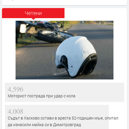
Четени
4,596
Моторист пострада при удар с кола
4,008
Съдът в Хасково остави в ареста 52-годишен мъж, опитал
да изнасили майка си в Димитровград