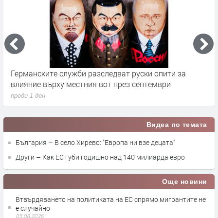
Германските служби разследват руски опити за
Х
влияние върху местния вот през септември
у
преди 1 ден
п
Видеа по темата
България – В село Хирево: "Европа ни взе децата"
Други – Как ЕС губи годишно над 140 милиарда евро
Още новини
Втвърдяването на политиката на ЕС спрямо мигрантите не
е случайно
05.08.2026