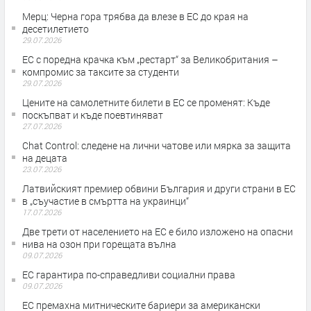
Мерц: Черна гора трябва да влезе в ЕС до края на
десетилетието
29.07.2026
ЕС с поредна крачка към „рестарт“ за Великобритания –
компромис за таксите за студенти
29.07.2026
Цените на самолетните билети в ЕС се променят: Къде
поскъпват и къде поевтиняват
27.07.2026
Chat Control: следене на лични чатове или мярка за защита
на децата
23.07.2026
Латвийският премиер обвини България и други страни в ЕС
в „съучастие в смъртта на украинци“
17.07.2026
Две трети от населението на ЕС е било изложено на опасни
нива на озон при горещата вълна
09.07.2026
ЕС гарантира по-справедливи социални права
09.07.2026
ЕС премахна митническите бариери за американски