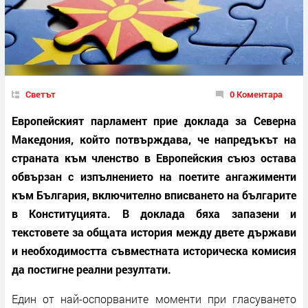
Светът
0 Коментара
Европейският парламент прие доклада за Северна
Македония, който потвърждава, че напредъкът на
страната към членство в Европейския съюз остава
обвързан с изпълнението на поетите ангажименти
към България, включително вписването на българите
в Конституцията. В доклада бяха запазени и
текстовете за общата история между двете държави
и необходимостта съвместната историческа комисия
да постигне реални резултати.
Един от най-оспорваните моменти при гласуването