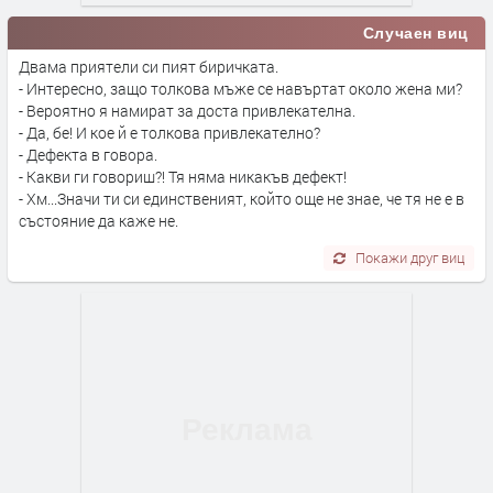
Случаен виц
Двама приятели си пият биричката.
- Интересно, защо толкова мъже се навъртат около жена ми?
- Вероятно я намират за доста привлекателна.
- Да, бе! И кое й е толкова привлекателно?
- Дефекта в говора.
- Какви ги говориш?! Тя няма никакъв дефект!
- Хм...Значи ти си единственият, който още не знае, че тя не е в
състояние да каже не.
Покажи друг виц