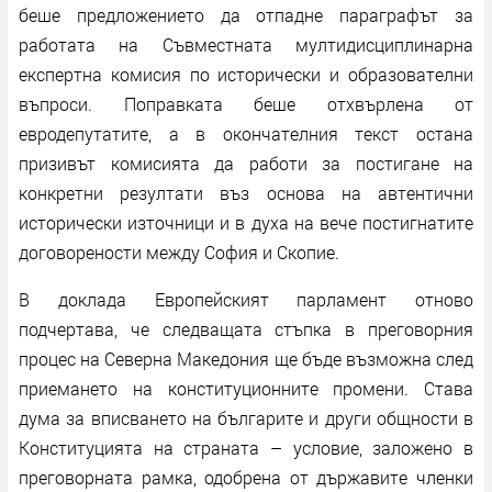
беше предложението да отпадне параграфът за
работата на Съвместната мултидисциплинарна
експертна комисия по исторически и образователни
въпроси. Поправката беше отхвърлена от
евродепутатите, а в окончателния текст остана
призивът комисията да работи за постигане на
конкретни резултати въз основа на автентични
исторически източници и в духа на вече постигнатите
договорености между София и Скопие.
В доклада Европейският парламент отново
подчертава, че следващата стъпка в преговорния
процес на Северна Македония ще бъде възможна след
приемането на конституционните промени. Става
дума за вписването на българите и други общности в
Конституцията на страната – условие, заложено в
преговорната рамка, одобрена от държавите членки