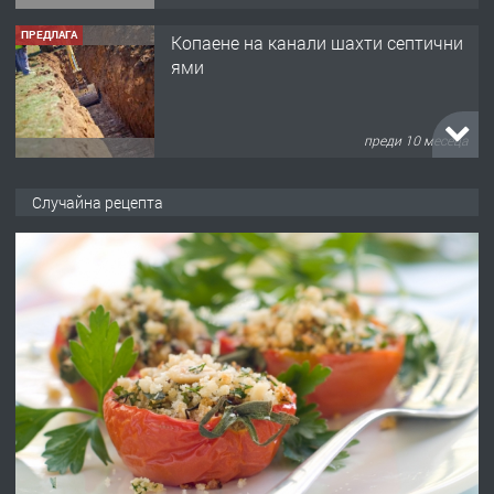
ПРЕДЛАГА
Копаене на канали шахти септични
ями
преди 10 месеца
ПРЕДЛАГА
Отпушване на канали тоалетни
Случайна рецепта
вертикални щрангове
преди 11 месеца
ПРЕДЛАГА
Онлайн магазин за всички!
преди 11 месеца
ПРЕДЛАГА
Курс Помощник-възпитател