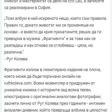
Миксът и мастерингът са дело на Eric Lau, а записите
са реализирани в София.
„Този албум е най-искреното нещо, което съм правила.
Правих го, докато животът ми се променяше из
основи - и вместо да крия пукнатините, реших да ги
превърна в музика. „Фрагменти“ е за това как се
разпадаш и как отново се сглобяваш - цяла, но
различна."
- Рут Колева
Фрагменти излиза в лимитирано издание на плоча,
което може да бъде поръчано онлайн на
ruthkoleva.com. Всеки екземпляр е придружен от
уникална книжка с историите зад всяка песен,
илюстрирана с оригинални аналогови фотографии,
заснети лично от Рут Колева през годините - интимен
визуален дневник, който превръща албума в цялостно