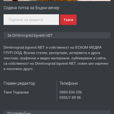
Содена питка за Бъдни вечер
Търси
преди 11 месеца
ПРЕДЛАГА
Курс Помощник-възпитател
За Dimitrovgrad.bgvesti.NET
Dimitrovgrad.bgvesti.NET е собственост на ЕСКОМ МЕДИА
ГРУП ООД. Всички статии, репортажи, интервюта и други
преди 2 месеца
текстови, графични и видео материали, публикувани в сайта,
са собственост на Dimitrovgrad.bgvesti.NET, освен ако изрично
ПРЕДЛАГА
Къща в Странско
е посочено друго.
Главен редактор
Телефони
преди 4 месеца
Таня Тодорова
0893 634 236
0391/7 69 06
ПРЕДЛАГА
Професионални курсове
Последвай ни