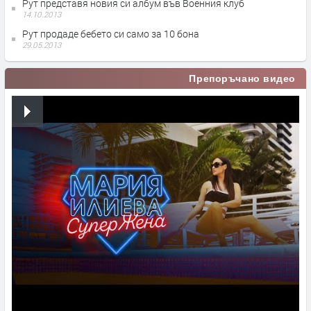
Рут представя новия си албум във Военния клуб
14.10.2013
Рут продаде бебето си само за 10 бона
29.05.2013
Препоръчано видео