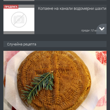
ПРЕДЛАГА
Копаене на канали водомерни шахти
преди 10 месеца
ПРЕДЛАГА
Копаене на канали шахти септични
Случайна рецепта
ями
преди 11 месеца
ПРЕДЛАГА
Отпушване на канали тоалетни
вертикални щрангове
преди 11 месеца
ПРЕДЛАГА
Онлайн магазин за всички!