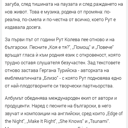
загуба, след тишината на паузата и след раждането на
нов живот. Това е музика, родена от промяна: по-
реална, по-смела и по-честна от всичко, което Рут е
издавала досега.
За първи път от години Рут Колева пее отново и на
български. Песните „Коя е тя?", „Помощ“ и „Повече“
връщат гласа ѝ към родния език с откровеност, която
трудно оставя слушателя безучастен. Зад текстовете
отново застава Гергана Турийска - авторката на
емблематичната „Близо“ - с която Рут подновява едно
от най-плодотворните си творчески партньорства.
Албумът обединява международен екип от автори и
продуценти. Наред с песните на български, в него
звучат и композиции на английски, сред които „Edge of
the Night“, „Make It Right“, „She Knows“ и „Tsunami“.