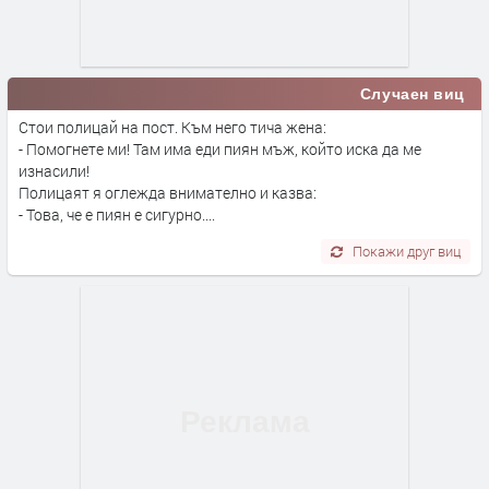
Случаен виц
Стои полицай на пост. Към него тича жена:
- Помогнете ми! Там има еди пиян мъж, който иска да ме
изнасили!
Полицаят я оглежда внимателно и казва:
- Това, че е пиян е сигурно....
Покажи друг виц