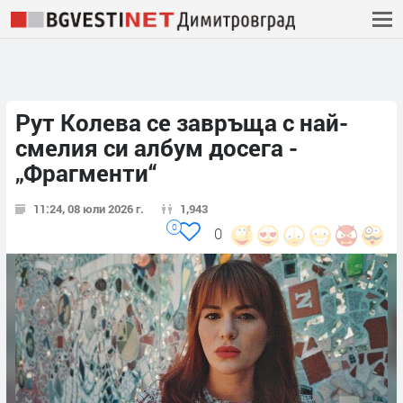
Рут Колева се завръща с най-
смелия си албум досега -
„Фрагменти“
11:24, 08 юли 2026 г.
1,943
0
0