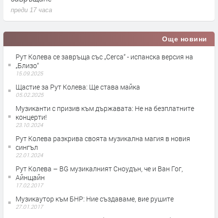
преди 17 часа
п
Още новини
Рут Колева се завръща със „Cerca“ - испанскa версия на
„Близо“
15.09.2025
Щастие за Рут Колева: Ще става майка
05.02.2025
Музиканти с призив към държавата: Не на безплатните
концерти!
23.10.2024
Рут Колева разкрива своята музикална магия в новия
сингъл
22.01.2024
Рут Колева – BG музикалният Сноудън, че и Ван Гог,
Айнщайн
17.02.2017
Музикаутор към БНР: Ние създаваме, вие рушите
27.01.2017