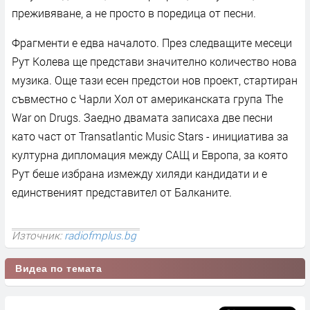
преживяване, а не просто в поредица от песни.
Фрагменти е едва началото. През следващите месеци
Рут Колева ще представи значително количество нова
музика. Още тази есен предстои нов проект, стартиран
съвместно с Чарли Хол от американската група The
War on Drugs. Заедно двамата записаха две песни
като част от Transatlantic Music Stars - инициатива за
културна дипломация между САЩ и Европа, за която
Рут беше избрана измежду хиляди кандидати и е
единственият представител от Балканите.
Източник:
radiofmplus.bg
Видеа по темата