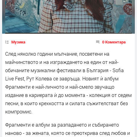
Музика
0 Коментара
След няколко години мълчание, посветени на
майчинството и на изграждането на един от най-
обичаните музикални фестивали в България - Sofia
Live Fest, Рут Колева се завръща. Новият ѝ албум
Фрагменти е най-личното и най-смело звучащо
издание в кариерата ѝ до момента - колекция от седем
песни, в които крехкостта и силата съжителстват без
компромис.
Фрагменти е албум за разпадането и събирането
наново - за жената, която се преоткрива след любов и