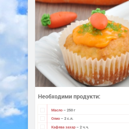
Необходими продукти
Масло
– 250 г
Олио
– 2 с.л.
Кафява захар
– 2 ч.ч.