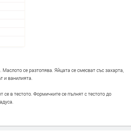
. Маслото се разтопява. Яйцата се смесват със захарта,
т и ванилията.
т се в тестото. Формичките се пълнят с тестото до
адуса.