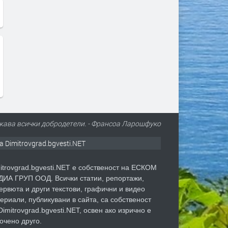
жава всички добродетели. - Франсоа Ларошфуко
а Dimitrovgrad.bgvesti.NET
itrovgrad.bgvesti.NET е собственост на ЕСКОМ
ИА ГРУП ООД. Всички статии, репортажи,
ервюта и други текстови, графични и видео
ериали, публикувани в сайта, са собственост
Dimitrovgrad.bgvesti.NET, освен ако изрично е
очено друго.