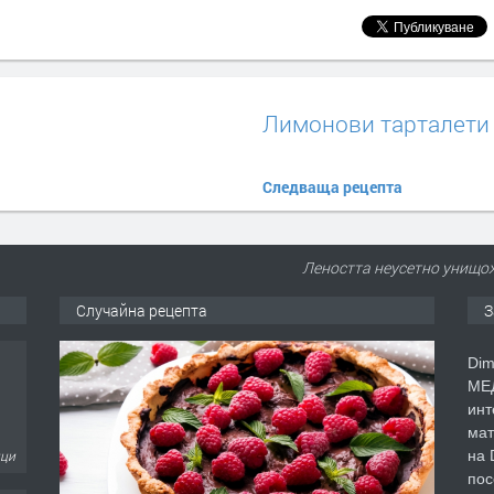
Лимонови тарталети
Следваща рецепта
Леността неусетно унищо
Случайна рецепта
З
Dim
МЕД
инт
мат
на 
ици
пос