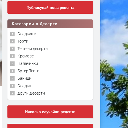
Публикувай нова рецепта
Категории в Десерти
Сладкиши
Торти
Тестени десерти
Кремове
Палачинки
Бутер Тесто
Баници
Сладко
Други Десерти
Няколко случайни рецепти