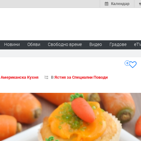
Календар
Новини
Обяви
Свободно време
Видео
Градове
eT
0
В
Американска Кухня
В
Ястия за Специални Поводи