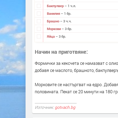
Бакпулвер
– 1 ч.л.
Ванилия
– 1 бр.
Брашно
– 3 ч.ч.
Моркови
– 3 бр.
Яйца
– 3 бр.
Начин на приготвяне
Формички за кексчета се намазват с олио
добавя се маслото, брашното, бакпулверъ
Морковите се настъргват на едро. Добавя
половината. Пекат се 20 минути на 180 гр
Източник:
gotvach.bg