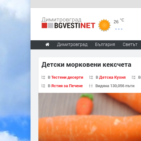
°C
26
Димитровград
България
Светът
Детски морковени кексчета
В
Тестени десерти
В
Детска Кухня
В
Ястия за Печене
Видяна 130,056 пъти