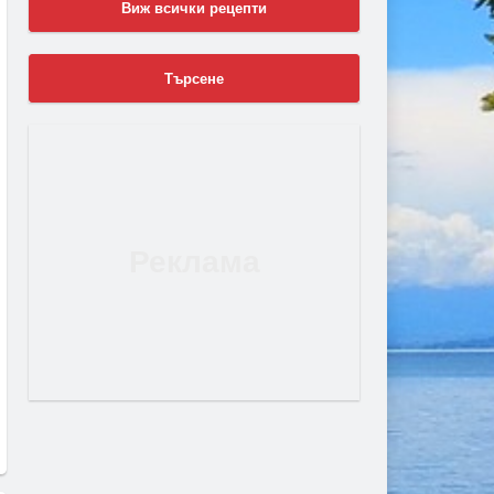
Виж всички рецепти
Търсене