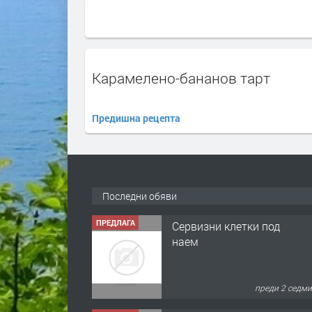
Карамелено-бананов тарт
Предишна рецепта
Последни обяви
ПРЕДЛАГА
Сервизни клетки под
наем
преди 2 седм