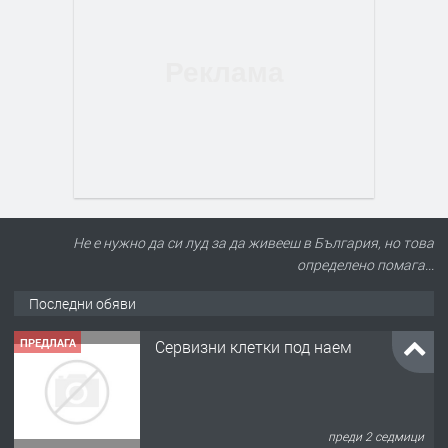
Не е нужно да си луд за да живееш в България, но това
определено помага...
Последни обяви
ПРЕДЛАГА
Сервизни клетки под наем
преди 2 седмици