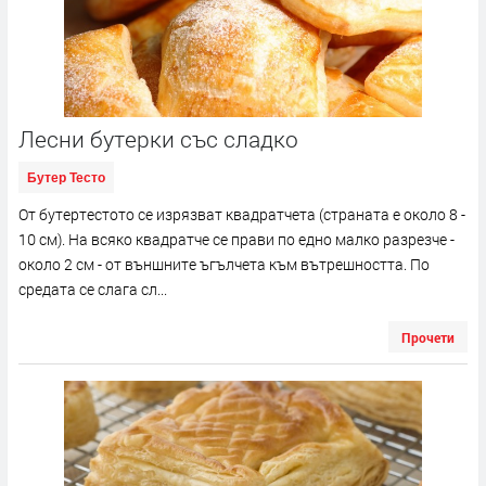
Лесни бутерки със сладко
Бутер Тесто
От бутертестото се изрязват квадратчета (страната е около 8 -
10 см). На всяко квадратче се прави по едно малко разрезче -
около 2 см - от външните ъгълчета към вътрешността. По
средата се слага сл...
Прочети