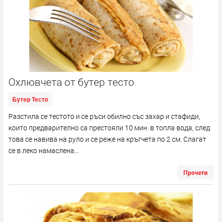
Охлювчета от бутер тесто
Бутер Тесто
Разстила се тестото и се ръси обилно със захар и стафиди,
които предварително са престояли 10 мин. в топла вода, след
това се навива на руло и се реже на кръгчета по 2 см. Слагат
се в леко намаслена...
Прочети