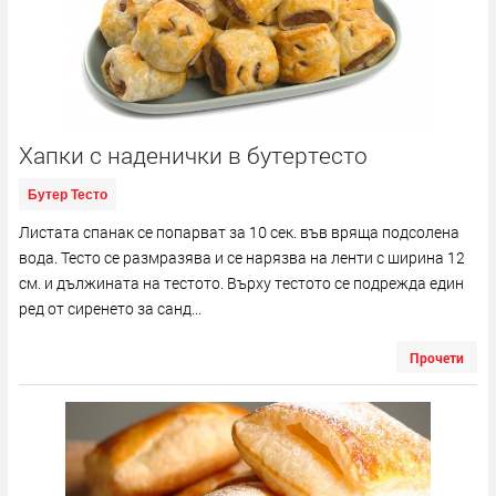
Хапки с наденички в бутертесто
Бутер Тесто
Листата спанак се попарват за 10 сек. във вряща подсолена
вода. Тесто се размразява и се нарязва на ленти с ширина 12
см. и дължината на тестото. Върху тестото се подрежда един
ред от сиренето за санд...
Прочети