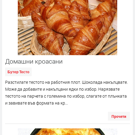
Домашни кроасани
Бутер Тесто
Разстилате тестото на работния плот. Шоколада накълцвате.
Може да добавите и накълцани ядки по избор. Нарязвате
тестото на парчета с големина по избор, слагате от плънката
и завивате във формата на кр...
Прочети