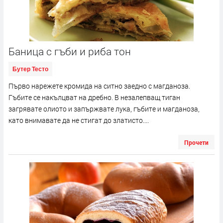
Баница с гъби и риба тон
Бутер Тесто
Първо нарежете кромида на ситно заедно с магданоза.
Гъбите се накълцват на дребно. В незалепващ тиган
загрявате олиото и запържвате лука, гъбите и магданоза,
като внимавате да не стигат до златисто....
Прочети