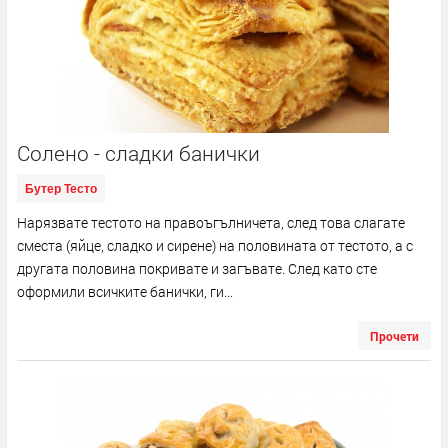
Солено - сладки банички
Бутер Тесто
Нарязвате тестото на правоъгълничета, след това слагате
сместа (яйце, сладко и сирене) на половината от тестото, а с
другата половина покривате и загъвате. След като сте
оформили всичките банички, ги...
Прочети