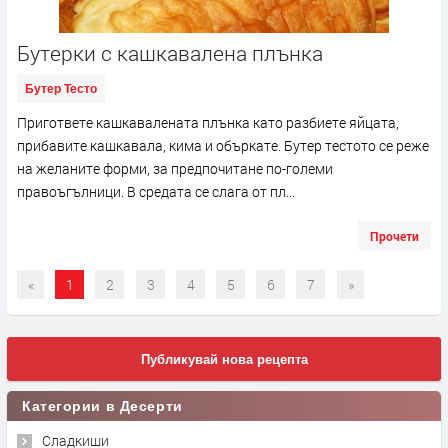
Бутерки с кашкавалена плънка
Бутер Тесто
Пригответе кашкавалената плънка като разбиете яйцата,
прибавите кашкавала, кима и объркате. Бутер тестото се реже
на желаните форми, за предпочитане по-големи
правоъгълници. В средата се слага от пл...
Прочети
«
1
2
3
4
5
6
7
»
Публикувай нова рецепта
Категории в Десерти
Сладкиши