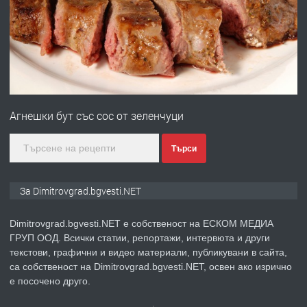
вертикални щрангове
преди 11 месеца
ПРЕДЛАГА
Онлайн магазин за всички!
Агнешки бут със сос от зеленчуци
преди 11 месеца
Търси
ПРЕДЛАГА
Курс Помощник-възпитател
За Dimitrovgrad.bgvesti.NET
Dimitrovgrad.bgvesti.NET е собственост на ЕСКОМ МЕДИА
ГРУП ООД. Всички статии, репортажи, интервюта и други
преди 2 месеца
текстови, графични и видео материали, публикувани в сайта,
са собственост на Dimitrovgrad.bgvesti.NET, освен ако изрично
ПРЕДЛАГА
Къща в Странско
е посочено друго.