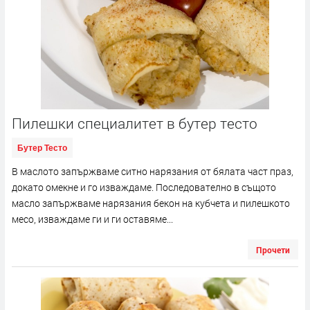
Пилешки специалитет в бутер тесто
Бутер Тесто
В маслото запържваме ситно нарязания от бялата част праз,
докато омекне и го изваждаме. Последователно в същото
масло запържваме нарязания бекон на кубчета и пилешкото
месо, изваждаме ги и ги оставяме...
Прочети