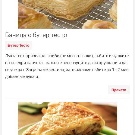
Баница с бутер тесто
Бутер Тесто
Лукът се нарязва на шайби (не много тънки), гъбите и чушките
на по едри парчета - важно е зеленчуците да са хрупкави и да
се усещат. Загряваме зехтина, запържваме гъбите за 1 - 2 мин
добавяме лука и...
Прочети