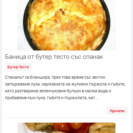
Баница от бутер тесто със спанак
Бутер Тесто
Спанакът се бланшира, през това време със зехтин
запържваме лука, нарязаната на жулиени пържола и гъбите,
като разтваряме зеленчуковия булъон в малка вода и
прибавяме към лука, гъбите и пържолата, кат...
Прочети