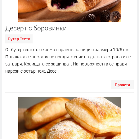
Десерт с боровинки
Бутер Тесто
От бутертестото се режат правоъгълници с размери 10/6 см.
Плънката се поставя по продължение на дългата страна и се
затваря. Краищата се защипват. На повърхността се правят
нарези с остър нож. Десе...
Прочети