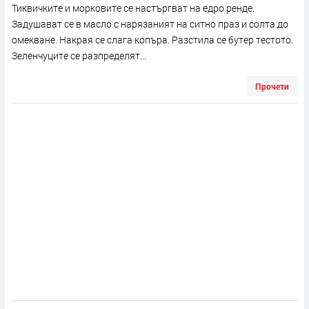
Тиквичките и морковите се настъргват на едро ренде.
Задушават се в масло с нарязаният на ситно праз и солта до
омекване. Накрая се слага копъра. Разстила се бутер тестото.
Зеленчуците се разпределят...
Прочети