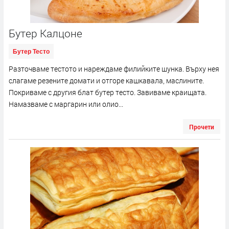
Бутер Калцоне
Бутер Тесто
Разточваме тестото и нареждаме филийките шунка. Върху нея
слагаме резените домати и отгоре кашкавала, маслините.
Покриваме с другия блат бутер тесто. Завиваме краищата.
Намазваме с маргарин или олио...
Прочети