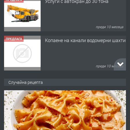
Услуги с автокран до 30 тона
преди 10 месеца
ПРЕДЛАГА
Копаене на канали водомерни шахти
преди 10 месеца
ПРЕДЛАГА
Копаене на канали шахти септични
Случайна рецепта
ями
преди 11 месеца
ПРЕДЛАГА
Отпушване на канали тоалетни
вертикални щрангове