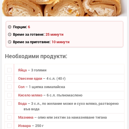
Порции:
6
Време за готвене:
25 минути
Време за приготвяне:
10 минути
Необходими продукти
Яйца
– 3 голями
Овесени ядки
– 4 с.л. (40 г)
Сол
– 1 щипка хималайска
Кисело мляко
– 6 с.л. пълномаслено
Вода
– 3 с.л., по желание може и сухо мляко, разтворено
във вода
Мазнина
– олио или зехтин за намазняване тигана
Извара
– 250 г