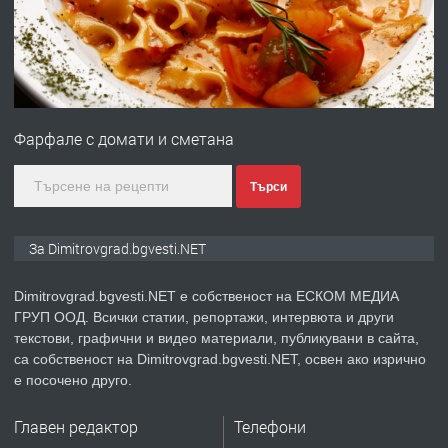
преди 11 месеца
ПРЕДЛАГА
Онлайн магазин за всички!
Фарфале с домати и сметана
преди 11 месеца
Търси
ПРЕДЛАГА
Курс Помощник-възпитател
За Dimitrovgrad.bgvesti.NET
Dimitrovgrad.bgvesti.NET е собственост на ЕСКОМ МЕДИА
ГРУП ООД. Всички статии, репортажи, интервюта и други
преди 2 месеца
текстови, графични и видео материали, публикувани в сайта,
са собственост на Dimitrovgrad.bgvesti.NET, освен ако изрично
ПРЕДЛАГА
Къща в Странско
е посочено друго.
Главен редактор
Телефони