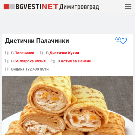
Диетични Палачинки
0
В
Палачинки
В
Диетична Кухня
В
Българска Кухня
В
Ястия за Печене
Видяна 172,430 пъти