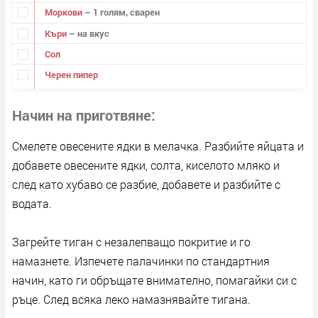
Моркови
– 1 голям, сварен
Къри
– на вкус
Сол
Черен пипер
Начин на приготвяне
Смелете овесените ядки в мелачка. Разбийте яйцата и
добавете овесените ядки, солта, киселото мляко и
след като хубаво се разбие, добавете и разбийте с
водата.
Загрейте тиган с незалепващо покритие и го
намазнете. Изпечете палачинки по стандартния
начин, като ги обръщате внимателно, помагайки си с
ръце. След всяка леко намазнявайте тигана.