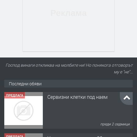
Господ винаги откликва на молбите ни! Но понякога отговорът
му е "не"...
Последни обяви
ПРЕДЛАГА
Сервизни клетки под наем
преди 2 седмици
ПРЕДЛАГА