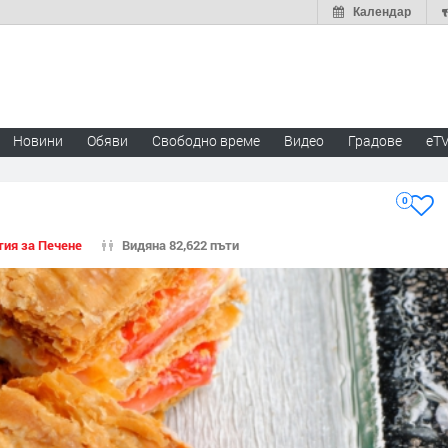
Календар
Новини
Обяви
Свободно време
Видео
Градове
eT
0
тия за Печене
Видяна 82,622 пъти