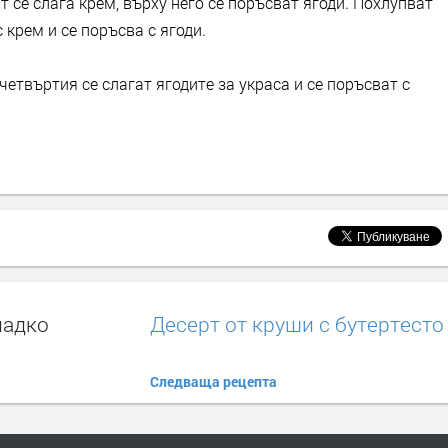
 се слага крем, върху него се поръсват ягоди. Похлупват
 крем и се поръсва с ягоди.
 четвъртия се слагат ягодите за украса и се поръсват с
ладко
Десерт от круши с бутертесто
Следваща рецепта