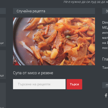
Не е нужно да си луд за да 
Случайна рецепта
З
ици
Dim
МЕД
инт
мат
на 
еца
пос
Гл
Тан
Супа от мисо и резене
еца
Търси
П