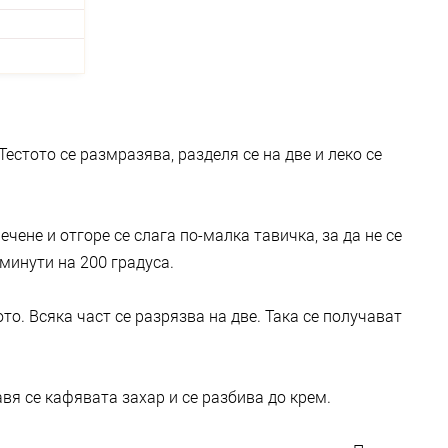
Тестото се размразява, разделя се на две и леко се
ечене и отгоре се слага по-малка тавичка, за да не се
 минути на 200 градуса.
ото. Всяка част се разрязва на две. Така се получават
вя се кафявата захар и се разбива до крем.