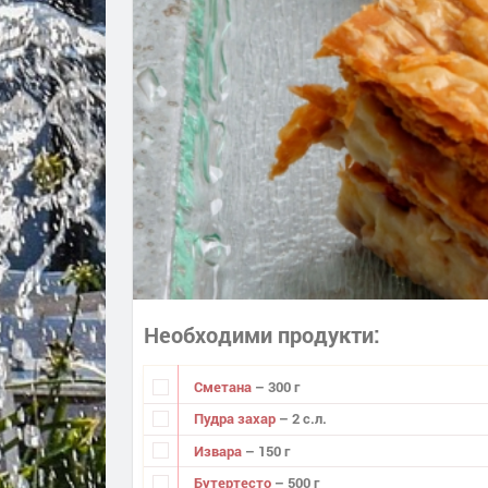
Необходими продукти
Сметана
– 300 г
Пудра захар
– 2 с.л.
Извара
– 150 г
Бутертесто
– 500 г