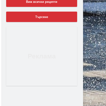
Виж всички рецепти
Търсене