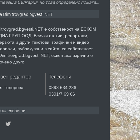
живееш в България, но това определено помага...
а Dimitrovgrad.bgvesti.NET
itrovgrad.bgvesti.NET е собственост на ЕСКОМ
ИА ГРУП ООД. Всички статии, репортажи,
ервюта и други текстови, графични и видео
ериали, публикувани в сайта, са собственост
Dimitrovgrad.bgvesti.NET, освен ако изрично е
очено друго.
авен редактор
Телефони
я Тодорова
0893 634 236
0391/7 69 06
оследвай ни