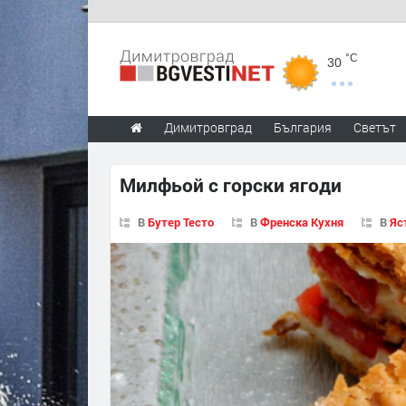
°C
30
Димитровград
България
Светът
Милфьой с горски ягоди
В
Бутер Тесто
В
Френска Кухня
В
Яс