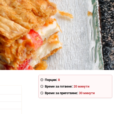
Порции:
8
Време за готвене:
20 минути
Време за приготвяне:
30 минути