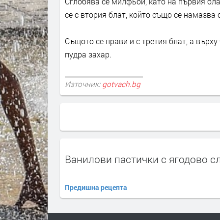
Сглобява се милфьой, като на първия блат
се с втория блат, който също се намазва с
Същото се прави и с третия блат, а върху
пудра захар.
Източник:
gotvach.bg
Ванилови пастички с ягодово с
Предишна рецепта
ПРЕДЛАГА
Сервизни клетки под
наем