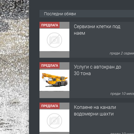
Последни обяви
преди 2 седм
ПРЕДЛАГА
Услуги с автокран до
30 тона
преди 10 мес
ПРЕДЛАГА
Копаене на канали
водомерни шахти
преди 10 мес
ПРЕДЛАГА
Копаене на канали
шахти септични ями