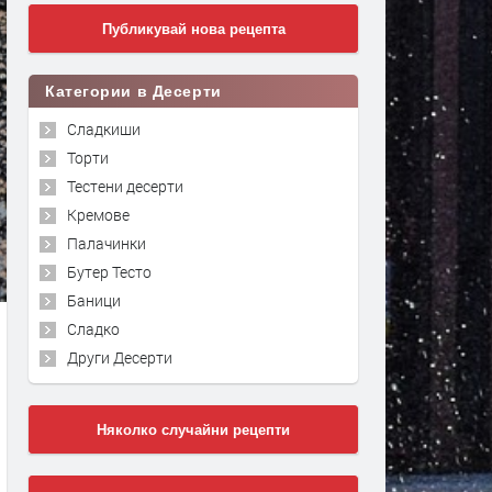
Публикувай нова рецепта
Категории в Десерти
Сладкиши
Торти
Тестени десерти
Кремове
Палачинки
Бутер Тесто
Баници
Сладко
Други Десерти
Няколко случайни рецепти