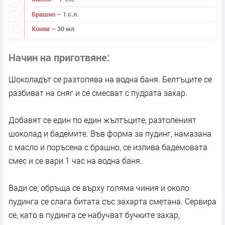
Брашно
– 1 с.л.
Коняк
– 30 мл
Начин на приготвяне
Шоколадът се разтопява на водна баня. Белтъците се
разбиват на сняг и се смесват с пудрата захар.
Добавят се един по един жълтъците, разтопеният
шоколад и бадемите. Във форма за пудинг, намазана
с масло и поръсена с брашно, се излива бадемовата
смес и се вари 1 час на водна баня.
Вади се, обръща се върху голяма чиния и около
пудинга се слага битата със захарта сметана. Сервира
се, като в пудинга се набучват бучките захар,