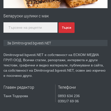
ПРЕДЛАГА
Онлайн магазин за всички!
Беларуски шулики с мак
преди 11 месеца
Търси
ПРЕДЛАГА
Курс Помощник-възпитател
За Dimitrovgrad.bgvesti.NET
Dimitrovgrad.bgvesti.NET е собственост на ЕСКОМ МЕДИА
ГРУП ООД. Всички статии, репортажи, интервюта и други
преди 2 месеца
текстови, графични и видео материали, публикувани в сайта,
са собственост на Dimitrovgrad.bgvesti.NET, освен ако изрично
ПРЕДЛАГА
Къща в Странско
е посочено друго.
Главен редактор
Телефони
преди 4 месеца
Таня Тодорова
0893 634 236
0391/7 69 06
ПРЕДЛАГА
Професионални курсове