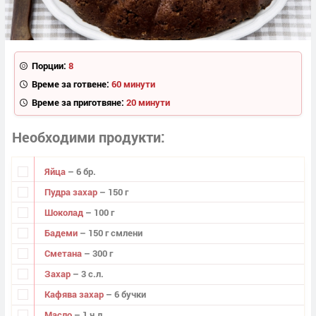
Порции:
8
Време за готвене:
60 минути
Време за приготвяне:
20 минути
Необходими продукти
Яйца
– 6 бр.
Пудра захар
– 150 г
Шоколад
– 100 г
Бадеми
– 150 г смлени
Сметана
– 300 г
Захар
– 3 с.л.
Кафява захар
– 6 бучки
Масло
– 1 ч.л.