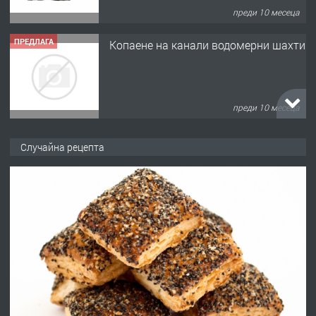
преди 10 месеца
ПРЕДЛАГА
Копаене на канали водомерни шахти
преди 10 месеца
ПРЕДЛАГА
Копаене на канали шахти септични
Случайна рецепта
ями
преди 11 месеца
ПРЕДЛАГА
Отпушване на канали тоалетни
вертикални щрангове
преди 11 месеца