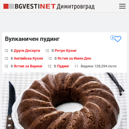
Вулканичен пудинг
0
В
Други Десерти
В
Ретро Кухня
В
Английска Кухня
В
Ястия за Имен Ден
В
Ястия за Варене
В
Пудинг
Видяна 128,294 пъти